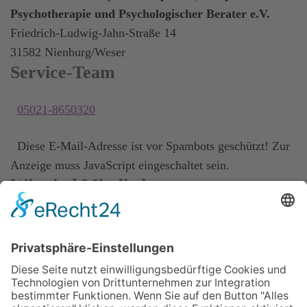
Psychotherapie und Psychologischer Berater e.V.
Friedrich-Ludwig-Jahn-Straße 14
31582 Nienburg/Weser
Service-Team
05021-8650320
Diese E-Mail-Adresse ist vor Spambots geschützt! Zur
Anzeige muss JavaScript eingeschaltet sein.
Wir sind Mitglied