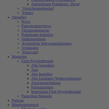
Anforderung Praktikum / Beruf
Versicherungsbedarf
Partner
Aktuelles
News
Patienteninterviews
Therapeutensuche
Praktikums-Initiative
Stellenangebote
Kostenfreie Infoveranstaltungen
Symposien
Pinnwand
Magazine
Freie Psychotherapie
Alle Ausgaben
App
Abo bestellen
Abo kündigen [Widerrufsbutton]
Anzeigenschaltung
Kleinanzeigen
Impressum Freie Psychotherapie
Paracelsus Magazin
Podcast
Mitgliederbereich