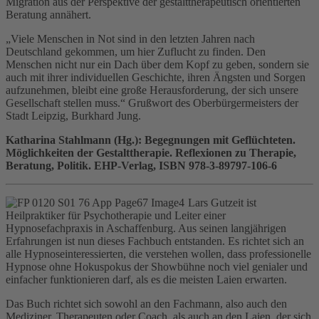
Migration aus der Perspektive der gestalttherapeutisch orientierten
Beratung annähert.
„Viele Menschen in Not sind in den letzten Jahren nach
Deutschland gekommen, um hier Zuflucht zu finden. Den
Menschen nicht nur ein Dach über dem Kopf zu geben, sondern sie
auch mit ihrer individuellen Geschichte, ihren Ängsten und Sorgen
aufzunehmen, bleibt eine große Herausforderung, der sich unsere
Gesellschaft stellen muss.“ Grußwort des Oberbürgermeisters der
Stadt Leipzig, Burkhard Jung.
Katharina Stahlmann (Hg.): Begegnungen mit Geflüchteten.
Möglichkeiten der Gestalttherapie. Reflexionen zu Therapie,
Beratung, Politik. EHP-Verlag, ISBN 978-3-89797-106-6
Lars Gutzeit ist
Heilpraktiker für Psychotherapie und Leiter einer
Hypnosefachpraxis in Aschaffenburg. Aus seinen langjährigen
Erfahrungen ist nun dieses Fachbuch entstanden. Es richtet sich an
alle Hypnoseinteressierten, die verstehen wollen, dass professionelle
Hypnose ohne Hokuspokus der Showbühne noch viel genialer und
einfacher funktionieren darf, als es die meisten Laien erwarten.
Das Buch richtet sich sowohl an den Fachmann, also auch den
Mediziner, Therapeuten oder Coach, als auch an den Laien, der sich