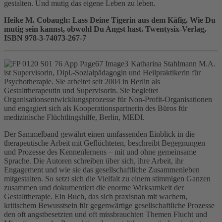
gestalten. Und mutig das eigene Leben zu leben.
Heike M. Cobaugh: Lass Deine Tigerin aus dem Käfig. Wie Du
mutig sein kannst, obwohl Du Angst hast. Twentysix-Verlag,
ISBN 978-3-74073-267-7
Katharina Stahlmann M.A.
ist Supervisorin, Dipl.-Sozialpädagogin und Heilpraktikerin für
Psychotherapie. Sie arbeitet seit 2004 in Berlin als
Gestalttherapeutin und Supervisorin. Sie begleitet
Organisationsentwicklungsprozesse für Non-Profit-Organisationen
und engagiert sich als Kooperationspartnerin des Büros für
medizinische Flüchtlingshilfe, Berlin, MEDI.
Der Sammelband gewährt einen umfassenden Einblick in die
therapeutische Arbeit mit Geflüchteten, beschreibt Begegnungen
und Prozesse des Kennenlernens – mit und ohne gemeinsame
Sprache. Die Autoren schreiben über sich, ihre Arbeit, ihr
Engagement und wie sie das gesellschaftliche Zusammenleben
mitgestalten. So setzt sich die Vielfalt zu einem stimmigen Ganzen
zusammen und dokumentiert die enorme Wirksamkeit der
Gestalttherapie. Ein Buch, das sich praxisnah mit wachem,
kritischem Bewusstsein für gegenwärtige gesellschaftliche Prozesse
den oft angstbesetzten und oft missbrauchten Themen Flucht und