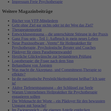
Impressum Freie Psychotherapie
Weitere Magazinbeiträge
Bücher von VFP-Mitgliedern
Geht ohne Ziel gar nichts oder ist der Weg das Ziel?
Therapeutenporträt
Entwicklungstrauma – die unterschätzte Störung in der Praxis
Ganz Frau sein - Teil 1: Aufbruch in mein neues Leben
Neue Praxissoftware „Vereto“ für Heilpraktiker für
Psychotherapie, Psychologische Berater und Coaches
Plädoyer für einen Paradigmenwandel
Herzliche Glückwünsche zur bestandenen Prüfung
Logotherapie: die Frage nach dem Sinn
Behandlung von Ängsten
Was macht die Akzeptanz- und Commitment-Therapie so
effektiv?
Ist die narzisstische Persönlichkeitsstörung heilbar? Ich sage
ja!
Aktive Tiefenentspannung – der Schlüssel zur Seele
Warum Unternehmen Heilpraktiker für Psychotherapie
engagieren sollten
Die Wirkmacht der Worte – ein Plädoyer für den bewussten
Umgang mit Sprache!
Im Zwiegespräch – die eigenen Anteile entdecken