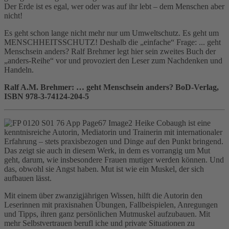
Der Erde ist es egal, wer oder was auf ihr lebt – dem Menschen aber
nicht!
Es geht schon lange nicht mehr nur um Umweltschutz. Es geht um
MENSCHHEITSSCHUTZ! Deshalb die „einfache“ Frage: ... geht
Menschsein anders? Ralf Brehmer legt hier sein zweites Buch der
„anders-Reihe“ vor und provoziert den Leser zum Nachdenken und
Handeln.
Ralf A.M. Brehmer: … geht Menschsein anders? BoD-Verlag,
ISBN 978-3-74124-204-5
Heike Cobaugh ist eine
kenntnisreiche Autorin, Mediatorin und Trainerin mit internationaler
Erfahrung – stets praxisbezogen und Dinge auf den Punkt bringend.
Das zeigt sie auch in diesem Werk, in dem es vorrangig um Mut
geht, darum, wie insbesondere Frauen mutiger werden können. Und
das, obwohl sie Angst haben. Mut ist wie ein Muskel, der sich
aufbauen lässt.
Mit einem über zwanzigjährigen Wissen, hilft die Autorin den
Leserinnen mit praxisnahen Übungen, Fallbeispielen, Anregungen
und Tipps, ihren ganz persönlichen Mutmuskel aufzubauen. Mit
mehr Selbstvertrauen berufl iche und private Situationen zu