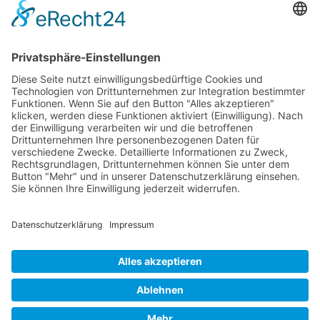
31582 Nienburg/Weser
Service-Team
05021-8650320
Diese E-Mail-Adresse ist vor Spambots geschützt! Zur Anzeige
muss JavaScript eingeschaltet sein.
Wir sind Mitglied
VFP
Impressum
Datenschutzerklärung
Login
Widerrufsbutton