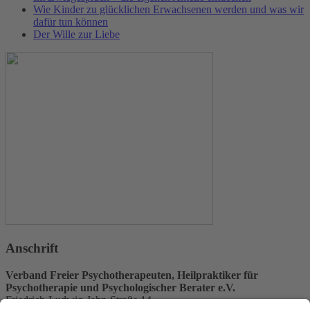
Wie Kinder zu glücklichen Erwachsenen werden und was wir
dafür tun können
Der Wille zur Liebe
Anschrift
Verband Freier Psychotherapeuten, Heilpraktiker für
Psychotherapie und Psychologischer Berater e.V.
Friedrich-Ludwig-Jahn-Straße 14