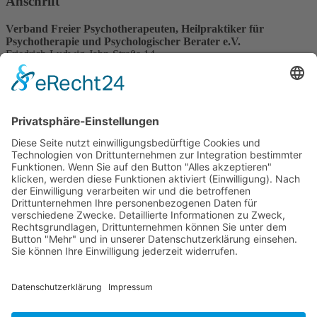
Anschrift
Verband Freier Psychotherapeuten, Heilpraktiker für
Psychotherapie und Psychologischer Berater e.V.
Friedrich-Ludwig-Jahn-Straße 14
31582 Nienburg/Weser
Service-Team
05021-8650320
Diese E-Mail-Adresse ist vor Spambots geschützt! Zur Anzeige
muss JavaScript eingeschaltet sein.
Wir sind Mitglied
VFP
Impressum
Datenschutzerklärung
Login