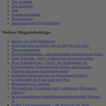
Abo bestellen
Abo kündigen
App
Anzeigenschaltung
Kleinanzeigen
Impressum Freie Psychotherapie
Weitere Magazinbeiträge
Bücher von VFP-Mitgliedern
Geht ohne Ziel gar nichts oder ist der Weg das Ziel?
Therapeutenporträt
Entwicklungstrauma – die unterschätzte Störung in der Praxis
Ganz Frau sein - Teil 1: Aufbruch in mein neues Leben
Neue Praxissoftware „Vereto“ für Heilpraktiker für
Psychotherapie, Psychologische Berater und Coaches
Plädoyer für einen Paradigmenwandel
Herzliche Glückwünsche zur bestandenen Prüfung
Logotherapie: die Frage nach dem Sinn
Behandlung von Ängsten
Was macht die Akzeptanz- und Commitment-Therapie so
effektiv?
Ist die narzisstische Persönlichkeitsstörung heilbar? Ich sage
ja!
Aktive Tiefenentspannung – der Schlüssel zur Seele