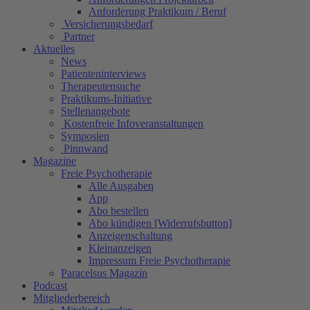
Anforderung Praktikum / Beruf
Versicherungsbedarf
Partner
Aktuelles
News
Patienteninterviews
Therapeutensuche
Praktikums-Initiative
Stellenangebote
Kostenfreie Infoveranstaltungen
Symposien
Pinnwand
Magazine
Freie Psychotherapie
Alle Ausgaben
App
Abo bestellen
Abo kündigen [Widerrufsbutton]
Anzeigenschaltung
Kleinanzeigen
Impressum Freie Psychotherapie
Paracelsus Magazin
Podcast
Mitgliederbereich