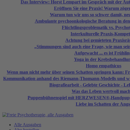
Das Interview: Horst Lempart im Gespräch mit der Aut
Eröffnen Sie eine Praxis! Warum zöge
Warum tun wir uns so schwer damit, ne
Ambulante psychoonkologische Beratung in den
Flüchtlingsproblematik vs. Psycho
Interkulturelle Praxis-Kompe
Achtung bei gemieteten Praxisr
„Stimmungen sind auch eine Frage, wie man sein
Aufgewacht ... es ist Frühlin
Yoga in der Krebsbehandlu
Homo empathicus
Wenn man nicht mehr über seinen Schatten springen kann: F
Kommunikation anhand des Riemann-Thomann-Modells und was
Biografiearbeit - Gelebte Geschichte - L
Was das Leben wertvoll mach
Puppenbühnenspiel mit HERZWESEN®-Handpuppen
Liebe im Schatten der Angs
Alle Ausgaben
Abo bestellen