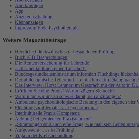
Abo kündigen
App
Anzeigenschaltung
Kleinanzeigen
Impressum Freie Psychotherapie
Weitere Magazinbeiträge
Herzliche Glückwünsche zur bestandenen Prüfung
Buch-/CD-Besprechungen
Die Rentenversicherung für Lehrende!
„Ich schenke Ihnen einen Lutscher!“
Bundesgesundheitsministerium informiert Flüchtlinge lückenhaf
Der philosophische Tellerrand ... einfach mal im Dialog nachg
Das Interview: Horst Lempart im Gespräch mit der Autorin Dr
Eröffnen Sie eine Praxis! Warum zögern Sie noch?
Warum tun wir uns so schwer damit, neu anzufangen?
Ambulante psychoonkologische Beratung in den eigenen vier
Flüchtlingsproblematik vs. Psychotherapie
Interkulturelle Praxis-Kompetenz
Achtung bei gemieteten Praxisräumen!
„Stimmungen sind auch eine Frage, wie man sein Leben interpre
Aufgewacht ... es ist Frühling!
Yoga in der Krebsbehandlung