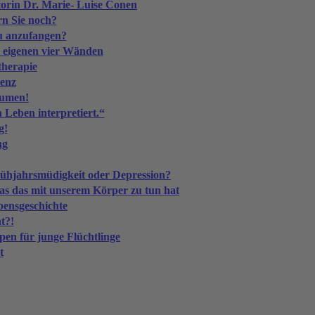
orin Dr. Marie- Luise Conen
rn Sie noch?
u anzufangen?
 eigenen vier Wänden
therapie
tenz
äumen!
 Leben interpretiert.“
g!
ng
rühjahrsmüdigkeit oder Depression?
 das mit unserem Körper zu tun hat
ebensgeschichte
t?!
 für junge Flüchtlinge
t