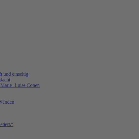
t und einseitig
edacht
. Marie- Luise Conen
 Wänden
tiert.“