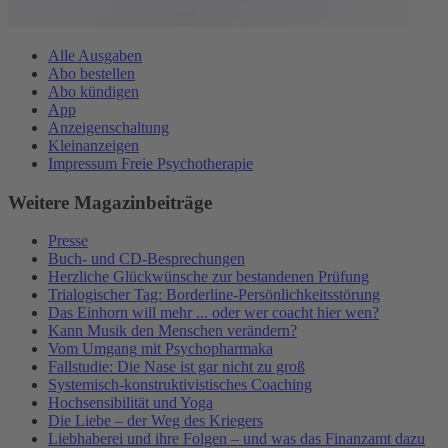
Alle Ausgaben
Abo bestellen
Abo kündigen
App
Anzeigenschaltung
Kleinanzeigen
Impressum Freie Psychotherapie
Weitere Magazinbeiträge
Presse
Buch- und CD-Besprechungen
Herzliche Glückwünsche zur bestandenen Prüfung
Trialogischer Tag: Borderline-Persönlichkeitsstörung
Das Einhorn will mehr ... oder wer coacht hier wen?
Kann Musik den Menschen verändern?
Vom Umgang mit Psychopharmaka
Fallstudie: Die Nase ist gar nicht zu groß
Systemisch-konstruktivistisches Coaching
Hochsensibilität und Yoga
Die Liebe – der Weg des Kriegers
Liebhaberei und ihre Folgen – und was das Finanzamt dazu