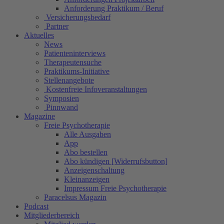
Anforderung Praktikum / Beruf
Versicherungsbedarf
Partner
Aktuelles
News
Patienteninterviews
Therapeutensuche
Praktikums-Initiative
Stellenangebote
Kostenfreie Infoveranstaltungen
Symposien
Pinnwand
Magazine
Freie Psychotherapie
Alle Ausgaben
App
Abo bestellen
Abo kündigen [Widerrufsbutton]
Anzeigenschaltung
Kleinanzeigen
Impressum Freie Psychotherapie
Paracelsus Magazin
Podcast
Mitgliederbereich