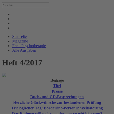
Startseite
Magazine
Freie Psychotherapie
Alle Ausgaben
Heft 4/2017
Beiträge
Titel
Presse
Buch- und CD-Besprechungen
Herzliche Glückwünsche zur bestandenen Prüfung
Trialogischer Tag: Borderline-Persönlichkeitsstörung
Das Einhorn will mehr ... oder wer coacht hier wen?