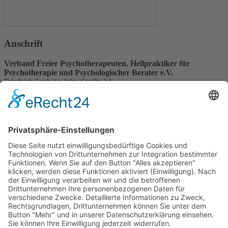
Anschrift
Verband Freier Psychotherapeuten, Heilpraktiker für
Psychotherapie und Psychologischer Berater e.V.
Friedrich-Ludwig-Jahn-Straße 14
31582 Nienburg/Weser
Service-Team
05021-8650320
Diese E-Mail-Adresse ist vor Spambots geschützt! Zur Anzeige
muss JavaScript eingeschaltet sein.
Wir sind Mitglied