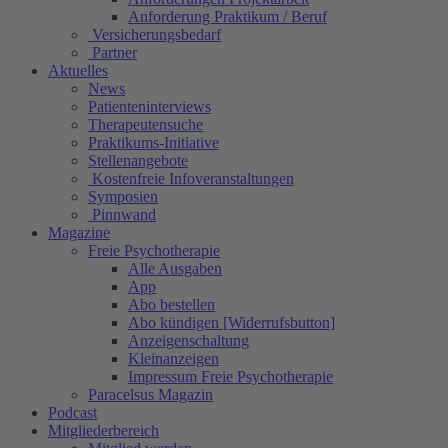
Anforderung Praktikum / Beruf
Versicherungsbedarf
Partner
Aktuelles
News
Patienteninterviews
Therapeutensuche
Praktikums-Initiative
Stellenangebote
Kostenfreie Infoveranstaltungen
Symposien
Pinnwand
Magazine
Freie Psychotherapie
Alle Ausgaben
App
Abo bestellen
Abo kündigen [Widerrufsbutton]
Anzeigenschaltung
Kleinanzeigen
Impressum Freie Psychotherapie
Paracelsus Magazin
Podcast
Mitgliederbereich