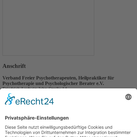
Anschrift
Verband Freier Psychotherapeuten, Heilpraktiker für
Psychotherapie und Psychologischer Berater e.V.
Friedrich-Ludwig-Jahn-Straße 14
31582 Nienburg/Weser
Service-Team
05021-8650320
Diese E-Mail-Adresse ist vor Spambots geschützt! Zur Anzeige
muss JavaScript eingeschaltet sein.