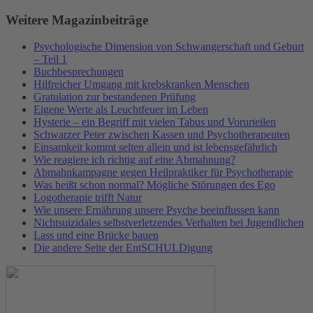
Weitere Magazinbeiträge
Psychologische Dimension von Schwangerschaft und Geburt
– Teil 1
Buchbesprechungen
Hilfreicher Umgang mit krebskranken Menschen
Gratulation zur bestandenen Prüfung
Eigene Werte als Leuchtfeuer im Leben
Hysterie – ein Begriff mit vielen Tabus und Vorurteilen
Schwarzer Peter zwischen Kassen und Psychotherapeuten
Einsamkeit kommt selten allein und ist lebensgefährlich
Wie reagiere ich richtig auf eine Abmahnung?
Abmahnkampagne gegen Heilpraktiker für Psychotherapie
Was heißt schon normal? Mögliche Störungen des Ego
Logotherapie trifft Natur
Wie unsere Ernährung unsere Psyche beeinflussen kann
Nichtsuizidales selbstverletzendes Verhalten bei Jugendlichen
Lass und eine Brücke bauen
Die andere Seite der EntSCHULDigung