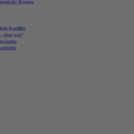
logische Berater
chen Konflikt
– aber wie?
erwinden
schichte