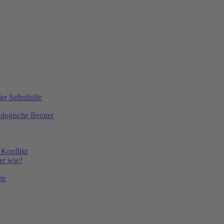
r Selbsthilfe
ologische Berater
 Konflikt
er wie?
te