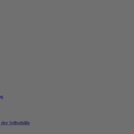
ng
er Selbsthilfe