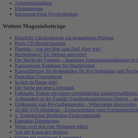
Anzeigenschaltung
Kleinanzeigen
Impressum Freie Psychotherapie
Weitere Magazinbeiträge
Herzliche Glückwünsche zur bestandenen Prüfung
Buch-CD-Besprechungen
Planung – von der Idee zum Ziel! Aber wie?
Rechtsfragen? Dr. Stebner antwortet!
Die Macht der Fantasie – Imaginäre Entspannungsübungen in de
Narzisstische Kränkung bei Machtverlust
Kassenführung für Heilpraktiker für Psychotherapie und Psych
Paracelsus Frauenabend
In sich zu Hause sein!
Die Sache mit dem Liebestank
Fallstudie: Patient mit einem vermeintlichen partnerschaftlichen
Achtsamkeit in der Familie! Familienkompetenzen fördern – ab
Erstkontakt zum Psychotherapeuten - Widerstände überwinden
10 000 VFP-Mitglieder - Zwischenbilanz einer Erfolgsgeschich
1. Trialogisches Borderline-Fachsymposium
Empathie-Dämmerung
Wenn zwei sich eine Wohnung teilen!
Von der Kunst des Wartens
Führen mit mediativer Kompetenz