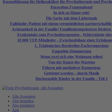
Kassenführung für Heilpraktiker für Psychotherapie und Psycho
Paracelsus Frauenabend
In sich zu Hause sein!
Die Sache mit dem Liebestank
Fallstudie: Patient mit einem vermeintlichen partnerschaftli
Achtsamkeit in der Familie! Familienkompetenzen fördern 
Erstkontakt zum Psychotherapeuten - Widerstände üb
10 000 VFP-Mitglieder - Zwischenbilanz einer Erfolgsge
1. Trialogisches Borderline-Fachsymposium
Empathie-Dämmerung
Wenn zwei sich eine Wohnung teilen!
Von der Kunst des Wartens
Führen mit mediativer Kompetenz
Getröstet werden – durch Musik
Hochsensible Kinder in der Familie - Teil 2
Alle Ausgaben
Abo bestellen
Abo kündigen
App