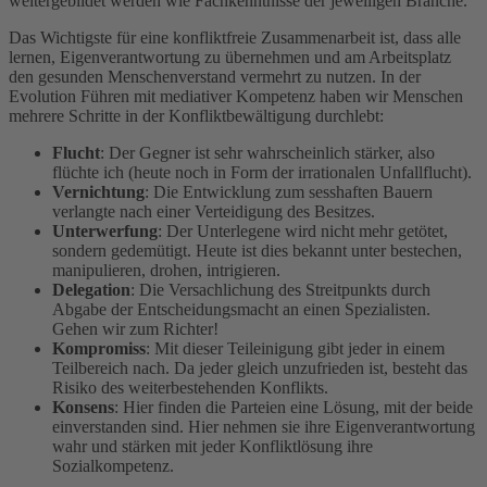
weitergebildet werden wie Fachkenntnisse der jeweiligen Branche.
Das Wichtigste für eine konfliktfreie Zusammenarbeit ist, dass alle
lernen, Eigenverantwortung zu übernehmen und am Arbeitsplatz
den gesunden Menschenverstand vermehrt zu nutzen. In der
Evolution Führen mit mediativer Kompetenz haben wir Menschen
mehrere Schritte in der Konfliktbewältigung durchlebt:
Flucht
: Der Gegner ist sehr wahrscheinlich stärker, also
flüchte ich (heute noch in Form der irrationalen Unfallflucht).
Vernichtung
: Die Entwicklung zum sesshaften Bauern
verlangte nach einer Verteidigung des Besitzes.
Unterwerfung
: Der Unterlegene wird nicht mehr getötet,
sondern gedemütigt. Heute ist dies bekannt unter bestechen,
manipulieren, drohen, intrigieren.
Delegation
: Die Versachlichung des Streitpunkts durch
Abgabe der Entscheidungsmacht an einen Spezialisten.
Gehen wir zum Richter!
Kompromiss
: Mit dieser Teileinigung gibt jeder in einem
Teilbereich nach. Da jeder gleich unzufrieden ist, besteht das
Risiko des weiterbestehenden Konflikts.
Konsens
: Hier finden die Parteien eine Lösung, mit der beide
einverstanden sind. Hier nehmen sie ihre Eigenverantwortung
wahr und stärken mit jeder Konfliktlösung ihre
Sozialkompetenz.