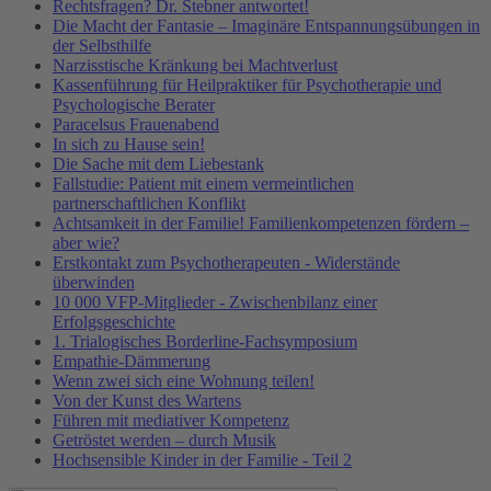
Rechtsfragen? Dr. Stebner antwortet!
Die Macht der Fantasie – Imaginäre Entspannungsübungen in
der Selbsthilfe
Narzisstische Kränkung bei Machtverlust
Kassenführung für Heilpraktiker für Psychotherapie und
Psychologische Berater
Paracelsus Frauenabend
In sich zu Hause sein!
Die Sache mit dem Liebestank
Fallstudie: Patient mit einem vermeintlichen
partnerschaftlichen Konflikt
Achtsamkeit in der Familie! Familienkompetenzen fördern –
aber wie?
Erstkontakt zum Psychotherapeuten - Widerstände
überwinden
10 000 VFP-Mitglieder - Zwischenbilanz einer
Erfolgsgeschichte
1. Trialogisches Borderline-Fachsymposium
Empathie-Dämmerung
Wenn zwei sich eine Wohnung teilen!
Von der Kunst des Wartens
Führen mit mediativer Kompetenz
Getröstet werden – durch Musik
Hochsensible Kinder in der Familie - Teil 2