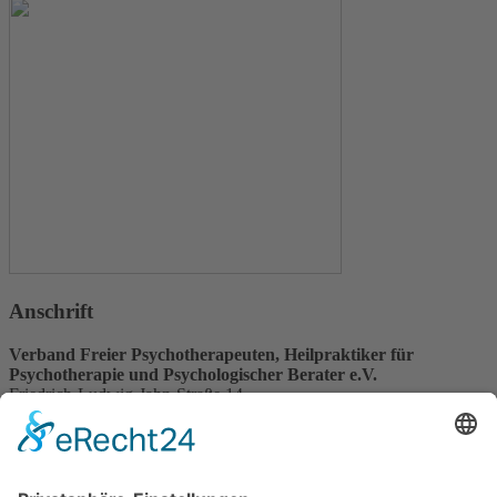
Anschrift
Verband Freier Psychotherapeuten, Heilpraktiker für
Psychotherapie und Psychologischer Berater e.V.
Friedrich-Ludwig-Jahn-Straße 14
31582 Nienburg/Weser
Service-Team