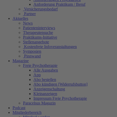
Anforderung Praktikum / Beruf
Versicherungsbedarf
Partner
Aktuelles
News
Patienteninterviews
Therapeutensuche
Praktikums-Initiative
Stellenangebote
Kostenfreie Infoveranstaltungen
Symposien
Pinnwand
Magazine
Freie Psychotherapie
Alle Ausgaben
App
Abo bestellen
Abo kündigen [Widerrufsbutton]
Anzeigenschaltung
Kleinanzeigen
Impressum Freie Psychotherapie
Paracelsus Magazin
Podcast
Mitgliederbereich