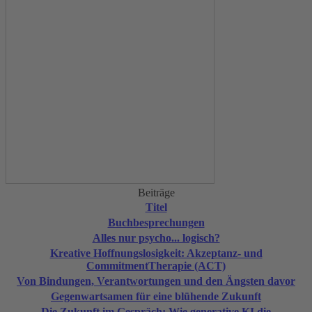
Beiträge
Titel
Buchbesprechungen
Alles nur psycho... logisch?
Kreative Hoffnungslosigkeit: Akzeptanz- und
CommitmentTherapie (ACT)
Von Bindungen, Verantwortungen und den Ängsten davor
Gegenwartsamen für eine blühende Zukunft
Die Zukunft im Gespräch: Wie generative KI die