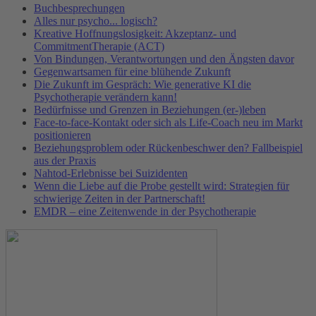
Buchbesprechungen
Alles nur psycho... logisch?
Kreative Hoffnungslosigkeit: Akzeptanz- und
CommitmentTherapie (ACT)
Von Bindungen, Verantwortungen und den Ängsten davor
Gegenwartsamen für eine blühende Zukunft
Die Zukunft im Gespräch: Wie generative KI die
Psychotherapie verändern kann!
Bedürfnisse und Grenzen in Beziehungen (er-)leben
Face-to-face-Kontakt oder sich als Life-Coach neu im Markt
positionieren
Beziehungsproblem oder Rückenbeschwer den? Fallbeispiel
aus der Praxis
Nahtod-Erlebnisse bei Suizidenten
Wenn die Liebe auf die Probe gestellt wird: Strategien für
schwierige Zeiten in der Partnerschaft!
EMDR – eine Zeitenwende in der Psychotherapie