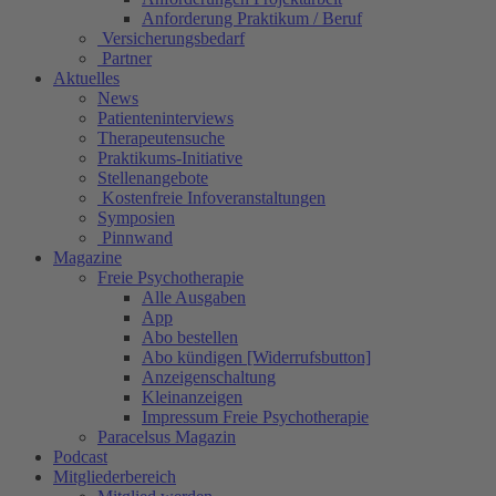
Anforderung Praktikum / Beruf
Versicherungsbedarf
Partner
Aktuelles
News
Patienteninterviews
Therapeutensuche
Praktikums-Initiative
Stellenangebote
Kostenfreie Infoveranstaltungen
Symposien
Pinnwand
Magazine
Freie Psychotherapie
Alle Ausgaben
App
Abo bestellen
Abo kündigen [Widerrufsbutton]
Anzeigenschaltung
Kleinanzeigen
Impressum Freie Psychotherapie
Paracelsus Magazin
Podcast
Mitgliederbereich