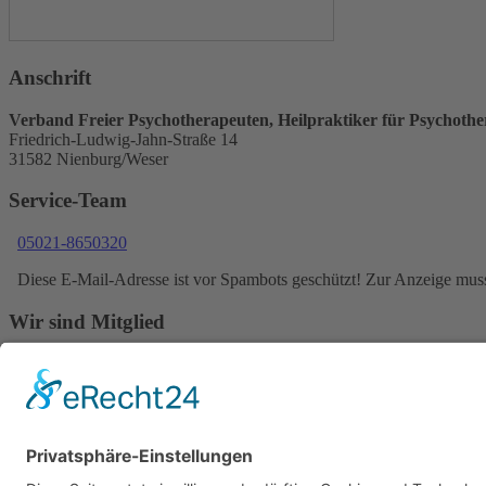
Anschrift
Verband Freier Psychotherapeuten, Heilpraktiker für Psychother
Friedrich-Ludwig-Jahn-Straße 14
31582 Nienburg/Weser
Service-Team
05021-8650320
Diese E-Mail-Adresse ist vor Spambots geschützt! Zur Anzeige muss 
Wir sind Mitglied
VFP
Impressum
Datenschutzerklärung