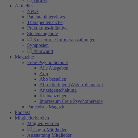
Partner
Aktuelles
News
Patienteninterviews
Therapeutensuche
Praktikums-Initiative
Stellenangebote
Kostenfreie Infoveranstaltungen
Symposien
Pinnwand
Magazine
Freie Psychotherapie
Alle Ausgaben
App
Abo bestellen
Abo kündigen [Widerrufsbutton]
Anzeigenschaltung
Kleinanzeigen
Impressum Freie Psychotherapie
Paracelsus Magazin
Podcast
Mitgliederbereich
Mitglied werden
Login-Mitglieder
Ausstattung Mitglieder