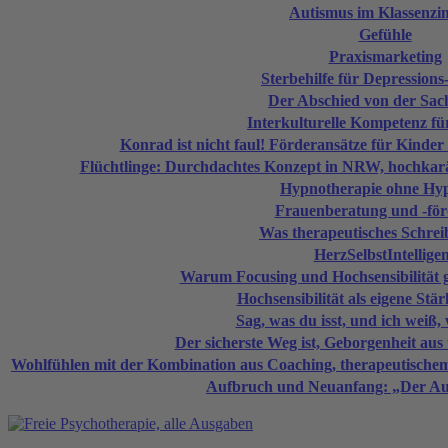
Autismus im Klassenz
Gefühle
Praxismarketing
Sterbehilfe für Depression
Der Abschied von der Sach
Interkulturelle Kompetenz für
Konrad ist nicht faul! Förderansätze für Kinde
Flüchtlinge: Durchdachtes Konzept in NRW, hochkarä
Hypnotherapie ohne Hy
Frauenberatung und -fö
Was therapeutisches Schreib
HerzSelbstIntellige
Warum Focusing und Hochsensibilität
Hochsensibilität als eigene Stä
Sag, was du isst, und ich weiß,
Der sicherste Weg ist, Geborgenheit aus 
Wohlfühlen mit der Kombination aus Coaching, therapeutisc
Aufbruch und Neuanfang: „Der Au