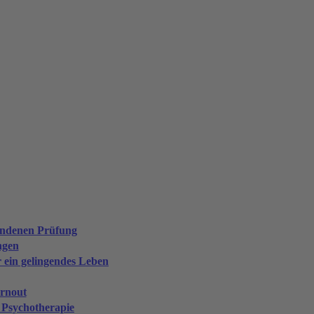
andenen Prüfung
ngen
r ein gelingendes Leben
rnout
 Psychotherapie