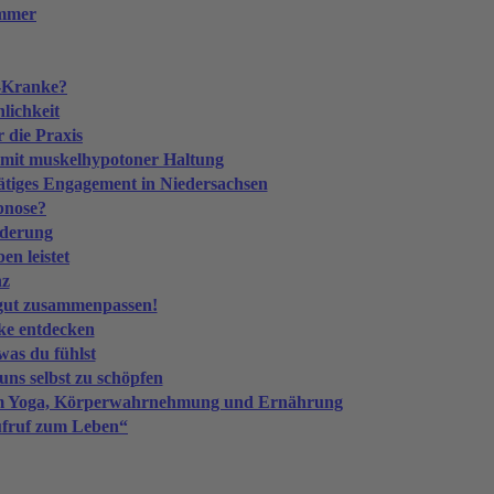
immer
s-Kranke?
lichkeit
 die Praxis
r mit muskelhypotoner Haltung
tiges Engagement in Niedersachsen
pnose?
rderung
en leistet
nz
 gut zusammenpassen!
rke entdecken
 was du fühlst
uns selbst zu schöpfen
hem Yoga, Körperwahrnehmung und Ernährung
fruf zum Leben“