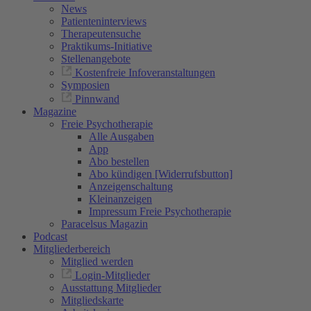
News
Patienteninterviews
Therapeutensuche
Praktikums-Initiative
Stellenangebote
Kostenfreie Infoveranstaltungen
Symposien
Pinnwand
Magazine
Freie Psychotherapie
Alle Ausgaben
App
Abo bestellen
Abo kündigen [Widerrufsbutton]
Anzeigenschaltung
Kleinanzeigen
Impressum Freie Psychotherapie
Paracelsus Magazin
Podcast
Mitgliederbereich
Mitglied werden
Login-Mitglieder
Ausstattung Mitglieder
Mitgliedskarte