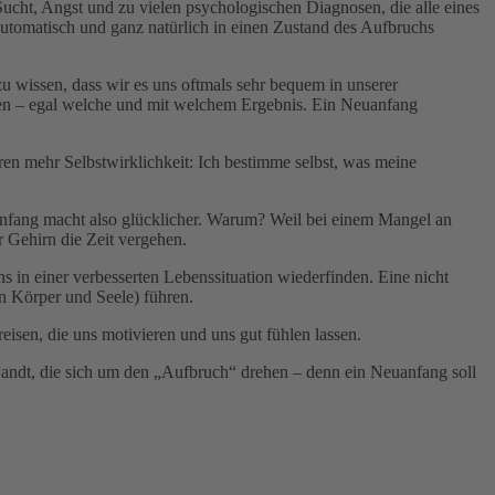
cht, Angst und zu vielen psychologischen Diagnosen, die alle eines
tomatisch und ganz natürlich in einen Zustand des Aufbruchs
 wissen, dass wir es uns oftmals sehr bequem in unserer
fen – egal welche und mit welchem Ergebnis. Ein Neuanfang
ren mehr Selbstwirklichkeit: Ich bestimme selbst, was meine
uanfang macht also glücklicher. Warum? Weil bei einem Mangel an
r Gehirn die Zeit vergehen.
s in einer verbesserten Lebenssituation wiederfinden. Eine nicht
 Körper und Seele) führen.
isen, die uns motivieren und uns gut fühlen lassen.
t, die sich um den „Aufbruch“ drehen – denn ein Neuanfang soll