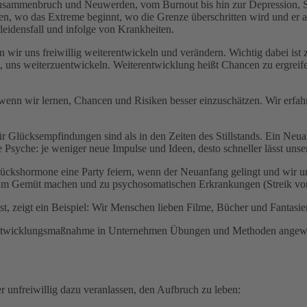
Zusammenbruch und Neuwerden, vom Burnout bis hin zur Depression, Su
 wo das Extreme beginnt, wo die Grenze überschritten wird und er au
eidensfall und infolge von Krankheiten.
r uns freiwillig weiterentwickeln und verändern. Wichtig dabei ist zu
 uns weiterzuentwickeln. Weiterentwicklung heißt Chancen zu ergrei
 wenn wir lernen, Chancen und Risiken besser einzuschätzen. Wir erfah
ür Glücksempfindungen sind als in den Zeiten des Stillstands. Ein Ne
Psyche: je weniger neue Impulse und Ideen, desto schneller lässt unse
lückshormone eine Party feiern, wenn der Neuanfang gelingt und wir un
im Gemüt machen und zu psychosomatischen Erkrankungen (Streik von
 zeigt ein Beispiel: Wir Menschen lieben Filme, Bücher und Fantasiere
ntwicklungsmaßnahme in Unternehmen Übungen und Methoden angewand
er unfreiwillig dazu veranlassen, den Aufbruch zu leben: