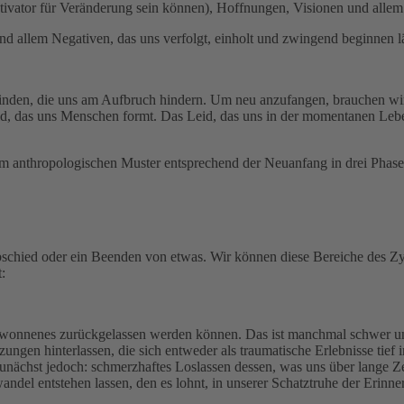
vator für Veränderung sein können), Hoffnungen, Visionen und allem Pos
nd allem Negativen, das uns verfolgt, einholt und zwingend beginnen lä
nden, die uns am Aufbruch hindern. Um neu anzufangen, brauchen wir d
d, das uns Menschen formt. Das Leid, das uns in der momentanen Leben
m anthropologischen Muster entsprechend der Neuanfang in drei Phasen
chied oder ein Beenden von etwas. Wir können diese Bereiche des Zykl
:
wonnenes zurückgelassen werden können. Das ist manchmal schwer und
ngen hinterlassen, die sich entweder als traumatische Erlebnisse tief 
unächst jedoch: schmerzhaftes Loslassen dessen, was uns über lange Ze
ndel entstehen lassen, den es lohnt, in unserer Schatztruhe der Erin