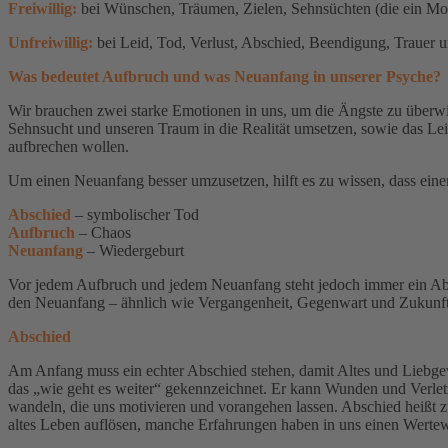
Freiwillig:
bei Wünschen, Träumen, Zielen, Sehnsüchten (die ein Moti
Unfreiwillig:
bei Leid, Tod, Verlust, Abschied, Beendigung, Trauer u
Was bedeutet Aufbruch und was Neuanfang in unserer Psyche?
Wir brauchen zwei starke Emotionen in uns, um die Ängste zu überwi
Sehnsucht und unseren Traum in die Realität umsetzen, sowie das Lei
aufbrechen wollen.
Um einen Neuanfang besser umzusetzen, hilft es zu wissen, dass eine
Abschied
– symbolischer Tod
Aufbruch
– Chaos
Neuanfang
– Wiedergeburt
Vor jedem Aufbruch und jedem Neuanfang steht jedoch immer ein Abs
den Neuanfang – ähnlich wie Vergangenheit, Gegenwart und Zukunft
Abschied
Am Anfang muss ein echter Abschied stehen, damit Altes und Liebge
das „wie geht es weiter“ gekennzeichnet. Er kann Wunden und Verletzu
wandeln, die uns motivieren und vorangehen lassen. Abschied heißt z
altes Leben auflösen, manche Erfahrungen haben in uns einen Wertewa