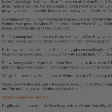
In der Psychologie finden wir dieses Phänomen oft in dem Bereich 
gemeinsam haben: Der Mensch kommt an einen Punkt in seinem Leben,
gezwungen wird – entweder bewusst oder unbewusst, teilweise im Erl
Manchmal werden wir gezwungen, loszulassen, und manchmal wollen wi
Komfortzone gemacht haben. Dabei verschenken wir die Möglichkeit,
beinhaltet immer eine ganz besondere Kraft.
Ein Neuanfang macht bewusster, freier, wacher, flexibler. Bewusster,
Wirklichkeit ist, nicht die Umstände und schon gar nicht die anderen.
Es ist erwiesen, dass wir in den Veränderungsphasen empfänglicher f
Neuanfängen die Routine und die Langeweile Einzug halten in unsere 
Ein weiterer positiver Aspekt bei einem Neuanfang ist, dass unsere G
gelebte Chance und somit ein vermiedener Neuanfang können krank 
Wie groß unsere teilweise unbewusste Sehnsucht nach Neuanfängen ist,
Heutzutage werden im Human-Resources-Bereich und als Personale
uns Mut machen, uns wachhalten und motivieren!
Wann brechen wir also auf?
Es gibt zwei unterschiedliche Handlungsweisen, die uns freiwillig od