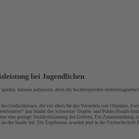
sleistung bei Jugendlichen
en spielen, müssen aufpassen, denn die hochfrequenten elektromagneti
il des Gedächtnisses, der vor allem für das Verstehen von Objekten, Fo
stelefonierer“ laut Studie des Schweizer Tropen- und Public-Health-Ins
s nur eine geringe Strahlenbelastung des Gehirns. Ein Zusammenhang zu
 der Studie teil. Die Ergebnisse, wurden jetzt in der Fachzeitschrift E