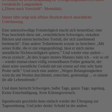
vorsätzliche Langsamkeit
(„Dienst nach Vorschrift“- Mentalität).
Immer öfter zeigt sich offener Boykott durch absichtliche
Unterlassung.
Eine unterschwellige Feindseligkeit macht sich bemerkbar; eine
Frau beschrieb diese mit „verächtlichem Schweigen, eiskalten
Blicken und einem herrischen Tonfall, der sich zunehmend
breitmacht“. Eine andere Teilnehmerin wusste zu berichten: „Mit
seiner Kälte, die er mir entgegenbringt, lässt er mich meine
unendliche Nichtswürdigkeit spüren.“ Und wieder eine andere –
etwas zynisch: „In den Augen meines Mannes habe ich – wie so oft
– wieder einmal einen völlig vermeidbaren Fehler gemacht, der
dann seine unendliche Geduld mit mir erneut auf eine sehr harte
Probe stellt.“ Und noch eine andere: „Wegen Belanglosigkeiten
wirst du mit Worten durchbohrt, entrechtet, gedemütigt ... es nimmt
dir alle Lebensfreude.“
Und dann herrscht Schweigen, halbe Tage, ganze Tage, tagelang.
Keine Entschuldigung. Kein Klärungsversuch.
Irgendwann geschieht dann einfach wieder der Übergang zur
Tagesordnung. Und jeder denkt: Schuld ist der andere.