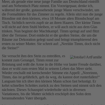
Meer, als gerade eine neue junge Familie aus Deutschland eintrifft
und am Nebentisch Platz nimmt. Ein Vorzeigepaar, denke ich,
während der große, gutaussehende junge Mann verschwindet, um
die Formalitäten für das Zimmer zu regeln. Allein sitzt nun die junge
Blondine mit dem kleinen, etwa 18 Monate alten Blondschopf am
Tisch. Sichtlich nervös zupft sie an ihren Haaren. Der kleine Timm
will nicht auf dem Stuhl bleiben, er will auch nicht aus dem Glas
trinken. Nun beginnt der Machtkampf. Timm springt auf und flitzt
über die Terrasse. Dort entdeckt er die großen Steine, die um die
Bäume zur Dekoration gelegt sund und bringt triumphierend den
ersten zu seiner Mutter. Sie schreit auf: „Neeiiiin Timm, doch nicht
die Steine!“
Sie versucht ihm den Stein zu entreißen, es
kommt zum Gerangel, Timm rennt zur
Brüstung und reißt die Arme in die Höhe vor lauter Freude darüber,
dass er wohl zum ersten Mal in seinem Leben das Meer sieht.
Wieder erschallt mit kreischender Stimme ein Appell: „Neeeinnn,
Timm, das ist gefährlich, geh da weg, du kannst dort runterfallen!“
Langsam bin ich über den kleinen Mann schon fast belustigt. Er
kehrt schnellen Schrittes zurück zu den Steinen und nimmt sich den
nächsten. Dieses Schauspiel wiederholte sich in diversen
Variationen, bis die Mutter sichtlich erschöpft den Sohn dem
herannahenden Vater übergab.