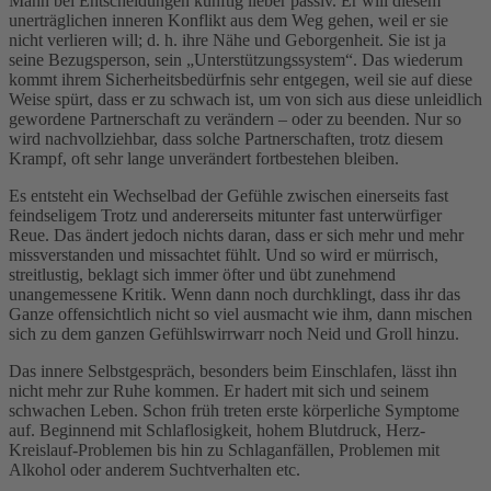
Mann bei Entscheidungen künftig lieber passiv. Er will diesem
unerträglichen inneren Konflikt aus dem Weg gehen, weil er sie
nicht verlieren will; d. h. ihre Nähe und Geborgenheit. Sie ist ja
seine Bezugsperson, sein „Unterstützungssystem“. Das wiederum
kommt ihrem Sicherheitsbedürfnis sehr entgegen, weil sie auf diese
Weise spürt, dass er zu schwach ist, um von sich aus diese unleidlich
gewordene Partnerschaft zu verändern – oder zu beenden. Nur so
wird nachvollziehbar, dass solche Partnerschaften, trotz diesem
Krampf, oft sehr lange unverändert fortbestehen bleiben.
Es entsteht ein Wechselbad der Gefühle zwischen einerseits fast
feindseligem Trotz und andererseits mitunter fast unterwürfiger
Reue. Das ändert jedoch nichts daran, dass er sich mehr und mehr
missverstanden und missachtet fühlt. Und so wird er mürrisch,
streitlustig, beklagt sich immer öfter und übt zunehmend
unangemessene Kritik. Wenn dann noch durchklingt, dass ihr das
Ganze offensichtlich nicht so viel ausmacht wie ihm, dann mischen
sich zu dem ganzen Gefühlswirrwarr noch Neid und Groll hinzu.
Das innere Selbstgespräch, besonders beim Einschlafen, lässt ihn
nicht mehr zur Ruhe kommen. Er hadert mit sich und seinem
schwachen Leben. Schon früh treten erste körperliche Symptome
auf. Beginnend mit Schlaflosigkeit, hohem Blutdruck, Herz-
Kreislauf-Problemen bis hin zu Schlaganfällen, Problemen mit
Alkohol oder anderem Suchtverhalten etc.