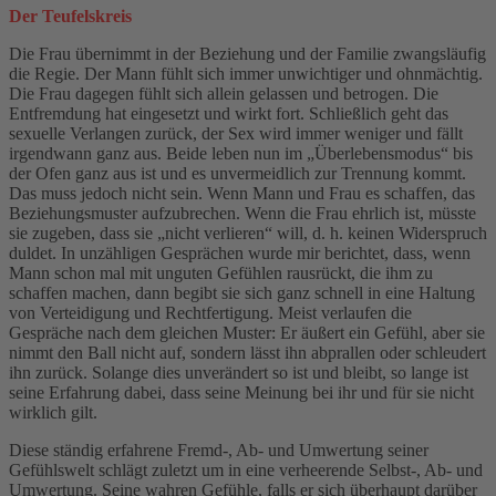
Der Teufelskreis
Die Frau übernimmt in der Beziehung und der Familie zwangsläufig
die Regie. Der Mann fühlt sich immer unwichtiger und ohnmächtig.
Die Frau dagegen fühlt sich allein gelassen und betrogen. Die
Entfremdung hat eingesetzt und wirkt fort. Schließlich geht das
sexuelle Verlangen zurück, der Sex wird immer weniger und fällt
irgendwann ganz aus. Beide leben nun im „Überlebensmodus“ bis
der Ofen ganz aus ist und es unvermeidlich zur Trennung kommt.
Das muss jedoch nicht sein. Wenn Mann und Frau es schaffen, das
Beziehungsmuster aufzubrechen. Wenn die Frau ehrlich ist, müsste
sie zugeben, dass sie „nicht verlieren“ will, d. h. keinen Widerspruch
duldet. In unzähligen Gesprächen wurde mir berichtet, dass, wenn
Mann schon mal mit unguten Gefühlen rausrückt, die ihm zu
schaffen machen, dann begibt sie sich ganz schnell in eine Haltung
von Verteidigung und Rechtfertigung. Meist verlaufen die
Gespräche nach dem gleichen Muster: Er äußert ein Gefühl, aber sie
nimmt den Ball nicht auf, sondern lässt ihn abprallen oder schleudert
ihn zurück. Solange dies unverändert so ist und bleibt, so lange ist
seine Erfahrung dabei, dass seine Meinung bei ihr und für sie nicht
wirklich gilt.
Diese ständig erfahrene Fremd-, Ab- und Umwertung seiner
Gefühlswelt schlägt zuletzt um in eine verheerende Selbst-, Ab- und
Umwertung. Seine wahren Gefühle, falls er sich überhaupt darüber