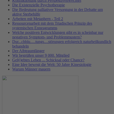
Konfliktlösung durch Perspektivenwechsel
Die Existenzielle Psychotherapie
Die Bedeutung palliativer Versorgung in der Debatte um
aktive Sterbehilfe
Arbeiten mit Metaphern - Teil 2
Ressourcenarbeit mit dem Triadischen Prinzip des
systemischen Enneagramms
Welche positiven Entwicklungen gibt es in scheinbar nur
negativen Symptom- und Problemmustern?
Dur...chblu.....tungs....störungen erfolgreich naturheilkundlich
behandeln
Der Albtraumfänger
Wir begrüßen unser 9 000. Mitglied
Gel(i)ebtes Leben ... Schicksal oder Chance?
Eine Idee bewegt die Welt: 50 Jahre Kinesiologie
Warum Männer mauern