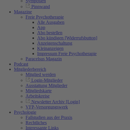
Symposien
Pinnwand
Magazine
Freie Psychotherapie
Alle Ausgaben
App
Abo bestellen
Abo kündigen [Widerrufsbutton]
Anzeigenschaltung
Kleinanzeigen
Impressum Freie Psychotherapie
Paracelsus Magazin
Podcast
Mitgliederbereich
Mitglied werden
Login-Mitglieder
Ausstattung Mitglieder
Mitgliedskarte
Arbeitskreise
Newsletter Archiv [Login]
VFP-Versorgungswerk
Psychologie
Fallstudien aus der Praxis
Rechtliches
Interessante Links