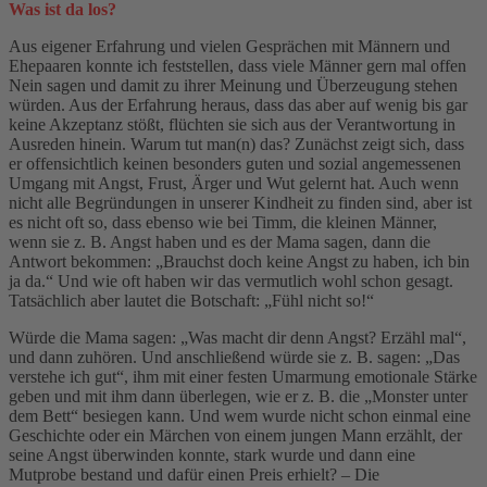
Was ist da los?
Aus eigener Erfahrung und vielen Gesprächen mit Männern und
Ehepaaren konnte ich feststellen, dass viele Männer gern mal offen
Nein sagen und damit zu ihrer Meinung und Überzeugung stehen
würden. Aus der Erfahrung heraus, dass das aber auf wenig bis gar
keine Akzeptanz stößt, flüchten sie sich aus der Verantwortung in
Ausreden hinein. Warum tut man(n) das? Zunächst zeigt sich, dass
er offensichtlich keinen besonders guten und sozial angemessenen
Umgang mit Angst, Frust, Ärger und Wut gelernt hat. Auch wenn
nicht alle Begründungen in unserer Kindheit zu finden sind, aber ist
es nicht oft so, dass ebenso wie bei Timm, die kleinen Männer,
wenn sie z. B. Angst haben und es der Mama sagen, dann die
Antwort bekommen: „Brauchst doch keine Angst zu haben, ich bin
ja da.“ Und wie oft haben wir das vermutlich wohl schon gesagt.
Tatsächlich aber lautet die Botschaft: „Fühl nicht so!“
Würde die Mama sagen: „Was macht dir denn Angst? Erzähl mal“,
und dann zuhören. Und anschließend würde sie z. B. sagen: „Das
verstehe ich gut“, ihm mit einer festen Umarmung emotionale Stärke
geben und mit ihm dann überlegen, wie er z. B. die „Monster unter
dem Bett“ besiegen kann. Und wem wurde nicht schon einmal eine
Geschichte oder ein Märchen von einem jungen Mann erzählt, der
seine Angst überwinden konnte, stark wurde und dann eine
Mutprobe bestand und dafür einen Preis erhielt? – Die