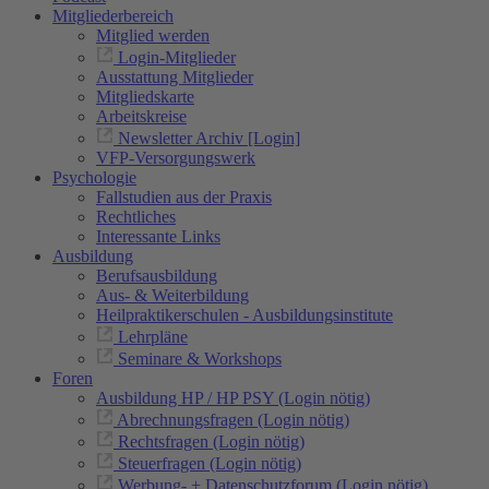
Mitgliederbereich
Mitglied werden
Login-Mitglieder
Ausstattung Mitglieder
Mitgliedskarte
Arbeitskreise
Newsletter Archiv [Login]
VFP-Versorgungswerk
Psychologie
Fallstudien aus der Praxis
Rechtliches
Interessante Links
Ausbildung
Berufsausbildung
Aus- & Weiterbildung
Heilpraktikerschulen - Ausbildungsinstitute
Lehrpläne
Seminare & Workshops
Foren
Ausbildung HP / HP PSY (Login nötig)
Abrechnungsfragen (Login nötig)
Rechtsfragen (Login nötig)
Steuerfragen (Login nötig)
Werbung- + Datenschutzforum (Login nötig)