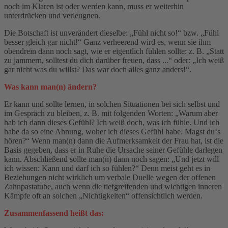
noch im Klaren ist oder werden kann, muss er weiterhin
unterdrücken und verleugnen.
Die Botschaft ist unverändert dieselbe: „Fühl nicht so!“ bzw. „Fühl
besser gleich gar nicht!“ Ganz verheerend wird es, wenn sie ihm
obendrein dann noch sagt, wie er eigentlich fühlen sollte: z. B. „Statt
zu jammern, solltest du dich darüber freuen, dass ...“ oder: „Ich weiß
gar nicht was du willst? Das war doch alles ganz anders!“.
Was kann man(n) ändern?
Er kann und sollte lernen, in solchen Situationen bei sich selbst und
im Gespräch zu bleiben, z. B. mit folgenden Worten: „Warum aber
hab ich dann dieses Gefühl? Ich weiß doch, was ich fühle. Und ich
habe da so eine Ahnung, woher ich dieses Gefühl habe. Magst du‘s
hören?“ Wenn man(n) dann die Aufmerksamkeit der Frau hat, ist die
Basis gegeben, dass er in Ruhe die Ursache seiner Gefühle darlegen
kann. Abschließend sollte man(n) dann noch sagen: „Und jetzt will
ich wissen: Kann und darf ich so fühlen?“ Denn meist geht es in
Beziehungen nicht wirklich um verbale Duelle wegen der offenen
Zahnpastatube, auch wenn die tiefgreifenden und wichtigen inneren
Kämpfe oft an solchen „Nichtigkeiten“ offensichtlich werden.
Zusammenfassend heißt das: