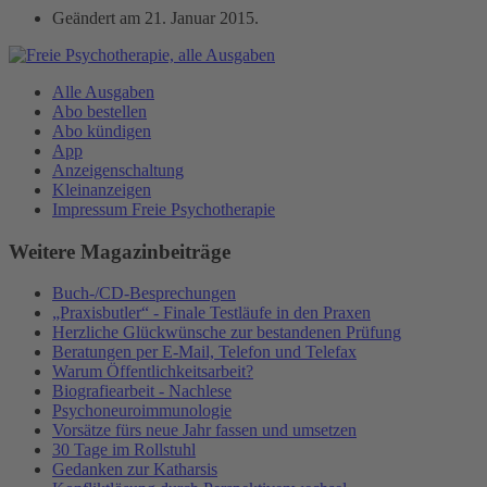
Geändert am
21. Januar 2015
.
Alle Ausgaben
Abo bestellen
Abo kündigen
App
Anzeigenschaltung
Kleinanzeigen
Impressum Freie Psychotherapie
Weitere Magazinbeiträge
Buch-/CD-Besprechungen
„Praxisbutler“ - Finale Testläufe in den Praxen
Herzliche Glückwünsche zur bestandenen Prüfung
Beratungen per E-Mail, Telefon und Telefax
Warum Öffentlichkeitsarbeit?
Biografiearbeit - Nachlese
Psychoneuroimmunologie
Vorsätze fürs neue Jahr fassen und umsetzen
30 Tage im Rollstuhl
Gedanken zur Katharsis