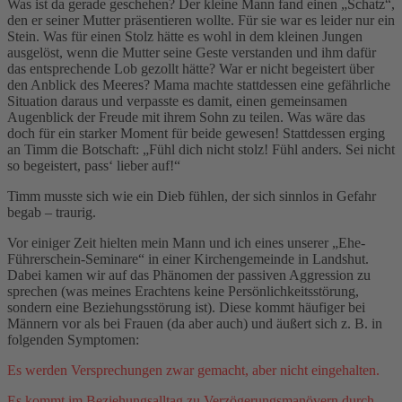
Was ist da gerade geschehen? Der kleine Mann fand einen „Schatz“,
den er seiner Mutter präsentieren wollte. Für sie war es leider nur ein
Stein. Was für einen Stolz hätte es wohl in dem kleinen Jungen
ausgelöst, wenn die Mutter seine Geste verstanden und ihm dafür
das entsprechende Lob gezollt hätte? War er nicht begeistert über
den Anblick des Meeres? Mama machte stattdessen eine gefährliche
Situation daraus und verpasste es damit, einen gemeinsamen
Augenblick der Freude mit ihrem Sohn zu teilen. Was wäre das
doch für ein starker Moment für beide gewesen! Stattdessen erging
an Timm die Botschaft: „Fühl dich nicht stolz! Fühl anders. Sei nicht
so begeistert, pass‘ lieber auf!“
Timm musste sich wie ein Dieb fühlen, der sich sinnlos in Gefahr
begab – traurig.
Vor einiger Zeit hielten mein Mann und ich eines unserer „Ehe-
Führerschein-Seminare“ in einer Kirchengemeinde in Landshut.
Dabei kamen wir auf das Phänomen der passiven Aggression zu
sprechen (was meines Erachtens keine Persönlichkeitsstörung,
sondern eine Beziehungsstörung ist). Diese kommt häufiger bei
Männern vor als bei Frauen (da aber auch) und äußert sich z. B. in
folgenden Symptomen:
Es werden Versprechungen zwar gemacht, aber nicht eingehalten.
Es kommt im Beziehungsalltag zu Verzögerungsmanövern durch