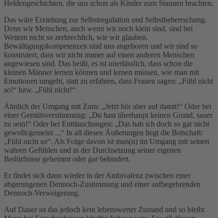
Heldengeschichten, die uns schon als Kinder zum Staunen brachten.
Das wäre Erziehung zur Selbstregulation und Selbstbeherrschung.
Denn wir Menschen, auch wenn wir noch klein sind, sind bei
Weitem nicht so zerbrechlich, wie wir glauben.
Bewältigungskompetenzen sind uns angeboren und wir sind so
konstruiert, dass wir nicht immer auf einen anderen Menschen
angewiesen sind. Das heißt, es ist unerlässlich, dass schon die
kleinen Männer lernen können und lernen müssen, wie man mit
Emotionen umgeht, statt zu erfahren, dass Frauen sagen: „Fühl nicht
so!“ bzw. „Fühl nicht!“
Ähnlich der Umgang mit Zorn: „Jetzt hör aber auf damit!“ Oder bei
einer Gemütsverstimmung: „Du hast überhaupt keinen Grund, sauer
zu sein!“ Oder bei Enttäuschungen: „Das hab ich doch so gar nicht
gewollt/gemeint ...“ In all diesen Äußerungen liegt die Botschaft:
„Fühl nicht so“. Als Folge davon ist man(n) im Umgang mit seinen
wahren Gefühlen und in der Durchsetzung seiner eigenen
Bedürfnisse gehemmt oder gar behindert.
Er findet sich dann wieder in der Ambivalenz zwischen einer
abgerungenen Dennoch-Zustimmung und einer aufbegehrenden
Dennoch-Verweigerung.
Auf Dauer ist das jedoch kein lebenswerter Zustand und so bleibt