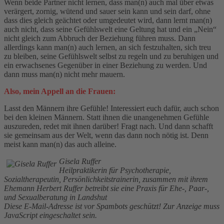
Wenn beide Partner nicht lernen, dass man(n) auch mal über etwas
verärgert, zornig, wütend und sauer sein kann und sein darf, ohne
dass dies gleich geächtet oder umgedeutet wird, dann lernt man(n)
auch nicht, dass seine Gefühlswelt eine Geltung hat und ein „Nein“
nicht gleich zum Abbruch der Beziehung führen muss. Dann
allerdings kann man(n) auch lernen, an sich festzuhalten, sich treu
zu bleiben, seine Gefühlswelt selbst zu regeln und zu beruhigen und
ein erwachsenes Gegenüber in einer Beziehung zu werden. Und
dann muss man(n) nicht mehr mauern.
Also, mein Appell an die Frauen:
Lasst den Männern ihre Gefühle! Interessiert euch dafür, auch schon
bei den kleinen Männern. Statt ihnen die unangenehmen Gefühle
auszureden, redet mit ihnen darüber! Fragt nach. Und dann schafft
sie gemeinsam aus der Welt, wenn das dann noch nötig ist. Denn
meist kann man(n) das auch alleine.
Gisela Ruffer
Heilpraktikerin für Psychotherapie,
Sozialtherapeutin, Persönlichkeitstrainerin, zusammen mit ihrem
Ehemann Herbert Ruffer betreibt sie eine Praxis für Ehe-, Paar-,
und Sexualberatung in Landshut
Diese E-Mail-Adresse ist vor Spambots geschützt! Zur Anzeige muss
JavaScript eingeschaltet sein.