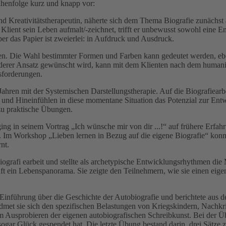
eihenfolge kurz und knapp vor:
und Kreativitätstherapeutin, näherte sich dem Thema Biografie zunächs
ient sein Leben aufmalt/-zeichnet, trifft er unbewusst sowohl eine En
ber das Papier ist zweierlei: in Aufdruck und Ausdruck.
üpfen. Die Wahl bestimmter Formen und Farben kann gedeutet werden, 
anderer Ansatz gewünscht wird, kann mit dem Klienten nach dem humanis
usforderungen.
15 Jahren mit der Systemischen Darstellungstherapie. Auf die Biografiea
 und Hineinfühlen in diese momentane Situation das Potenzial zur Entw
zu praktische Übungen.
ging in seinem Vortrag „Ich wünsche mir von dir ...!“ auf frühere Erfah
t. Im Workshop „Lieben lernen in Bezug auf die eigene Biografie“ kon
nt.
iografi earbeit und stellte als archetypische Entwicklungsrhythmen die
ft ein Lebenspanorama. Sie zeigte den Teilnehmern, wie sie einen eig
e Einführung über die Geschichte der Autobiografie und berichtete aus 
widmet sie sich den spezifischen Belastungen von Kriegskindern, Nachk
m Ausprobieren der eigenen autobiografischen Schreibkunst. Bei der 
gar Glück gespendet hat. Die letzte Übung bestand darin, drei Sätze zu 