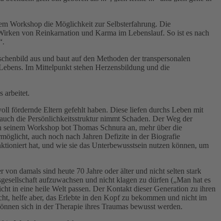
hrem Workshop die Möglichkeit zur Selbsterfahrung. Die
Wirken von Reinkarnation und Karma im Lebenslauf. So ist es nach
“.
nschenbild aus und baut auf den Methoden der transpersonalen
s Lebens. Im Mittelpunkt stehen Herzensbildung und die
 arbeitet.
oll fördernde Eltern gefehlt haben. Diese liefen durchs Leben mit
 auch die Persönlichkeitsstruktur nimmt Schaden. Der Weg der
 In seinem Workshop bot Thomas Schnura an, mehr über die
ermöglicht, auch noch nach Jahren Defizite in der Biografie
ktioniert hat, und wie sie das Unterbewusstsein nutzen können, um
von damals sind heute 70 Jahre oder älter und nicht selten stark
dsgesellschaft aufzuwachsen und nicht klagen zu dürfen („Man hat es
cht in eine heile Welt passen. Der Kontakt dieser Generation zu ihren
cht, helfe aber, das Erlebte in den Kopf zu bekommen und nicht im
 können sich in der Therapie ihres Traumas bewusst werden.