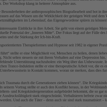
gen. Der Workshop klang in heiterer Atmosphäre aus.
ie Besonderheiten der anthroposophischen Biografiearbeit und bot in i
rauen auf das Wissen um die Wirklichkeit der geistigen Welt und dem 
esetzmäßigkeiten im Lebenslauf, das Eigengewordene spüren zu können
interessante Einblicke in ihre Arbeit. Sie geht von einem geistigen Me
iduelle Potenzial der „Inneren Mitte“. Der Fokus liegt auf der Fülle de
eins und die Stärkung der Ich-bin-Kraft.
ngsorientierten Therapieformen und Hypnose seit 1982 in eigener Praxis
hrt“ stellte er eine Möglichkeit vor, Menschen zu heilen, denen liebev
icht selten steuern sie mit ihrem Verhalten auf eine Depression hin,
ie fehlende Unterstützung nachzuholen: ein Weg über das Unbewusste.
chen Trance-Induktion stellte er eine therapeutische Arbeit vor, die es 
 Unterbewusstsein in Kontakt kommen, woran sie merken, dass dies fun
ich Traumata durch die Generationen ziehen können“. Die Kriegskinder 
In seinem Vortrag stellte er auch den Konflikt heraus, in der Wohlstan
ßeltern- und Kriegskindergeneration aufgebürdet bekommt, die so gar ni
Ausdrucksfähigkeit stark eingeschränkt. Verbalisieren befreie zwar ni
 werden. Und auch die Täter – denn auch sie sind stark traumatisiert –