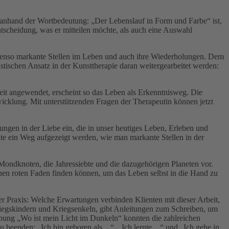
t anhand der Wortbedeutung: „Der Lebenslauf in Form und Farbe“ ist,
tscheidung, was er mitteilen möchte, als auch eine Auswahl
ebenso markante Stellen im Leben und auch ihre Wiederholungen. Dem
tischen Ansatz in der Kunsttherapie daran weitergearbeitet werden:
rbeit angewendet, erscheint so das Leben als Erkenntnisweg. Die
icklung. Mit unterstützenden Fragen der Therapeutin können jetzt
rungen in der Liebe ein, die in unser heutiges Leben, Erleben und
nte ein Weg aufgezeigt werden, wie man markante Stellen in der
 Mondknoten, die Jahressiebte und die dazugehörigen Planeten vor.
enen roten Faden finden können, um das Leben selbst in die Hand zu
der Praxis: Welche Erwartungen verbinden Klienten mit dieser Arbeit,
riegskindern und Kriegsenkeln, gibt Anleitungen zum Schreiben, um
Übung „Wo ist mein Licht im Dunkeln“ konnten die zahlreichen
beenden: „Ich bin geboren als ...“, „Ich lernte ...“ und „Ich gehe in