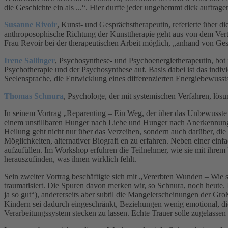
die Geschichte ein als ...“. Hier durfte jeder ungehemmt dick auftra
Susanne Rivoir
, Kunst- und Gesprächstherapeutin, referierte über d
anthroposophische Richtung der Kunsttherapie geht aus von dem Vert
Frau Revoir bei der therapeutischen Arbeit möglich, „anhand von G
Irene Sallinger
, Psychosynthese- und Psychoenergietherapeutin, bot 
Psychotherapie und der Psychosynthese auf. Basis dabei ist das indiv
Seelensprache, die Entwicklung eines differenzierten Energiebewussts
Thomas Schnura
, Psychologe, der mit systemischen Verfahren, lösu
In seinem Vortrag „Reparenting – Ein Weg, der über das Unbewusste fü
einem unstillbaren Hunger nach Liebe und Hunger nach Anerkennung. N
Heilung geht nicht nur über das Verzeihen, sondern auch darüber, d
Möglichkeiten, alternativer Biografi en zu erfahren. Neben einer einfa
aufzufüllen. Im Workshop erfuhren die Teilnehmer, wie sie mit ihrem
herauszufinden, was ihnen wirklich fehlt.
Sein zweiter Vortrag beschäftigte sich mit „Vererbten Wunden – Wie s
traumatisiert. Die Spuren davon merken wir, so Schnura, noch heute. 
ja so gut“), andererseits aber subtil die Mangelerscheinungen der Gro
Kindern sei dadurch eingeschränkt, Beziehungen wenig emotional, die 
Verarbeitungssystem stecken zu lassen. Echte Trauer solle zugelassen