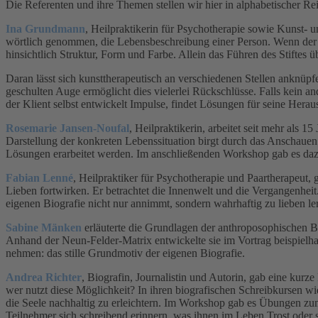
Die Referenten und ihre Themen stellen wir hier in alphabetischer R
Ina Grundmann
, Heilpraktikerin für Psychotherapie sowie Kunst- 
wörtlich genommen, die Lebensbeschreibung einer Person. Wenn der Kl
hinsichtlich Struktur, Form und Farbe. Allein das Führen des Stiftes ü
Daran lässt sich kunsttherapeutisch an verschiedenen Stellen ankn
geschulten Auge ermöglicht dies vielerlei Rückschlüsse. Falls kein 
der Klient selbst entwickelt Impulse, findet Lösungen für seine Hera
Rosemarie Jansen-Noufal
, Heilpraktikerin, arbeitet seit mehr als 
Darstellung der konkreten Lebenssituation birgt durch das Anschauen
Lösungen erarbeitet werden. Im anschließenden Workshop gab es da
Fabian Lenné
, Heilpraktiker für Psychotherapie und Paartherapeut, 
Lieben fortwirken. Er betrachtet die Innenwelt und die Vergangenhei
eigenen Biografie nicht nur annimmt, sondern wahrhaftig zu lieben ler
Sabine Mänken
erläuterte die Grundlagen der anthroposophischen B
Anhand der Neun-Felder-Matrix entwickelte sie im Vortrag beispielha
nehmen: das stille Grundmotiv der eigenen Biografie.
Andrea Richter
, Biografin, Journalistin und Autorin, gab eine kurz
wer nutzt diese Möglichkeit? In ihren biografischen Schreibkursen 
die Seele nachhaltig zu erleichtern. Im Workshop gab es Übungen zu
Teilnehmer sich schreibend erinnern, was ihnen im Leben Trost oder so