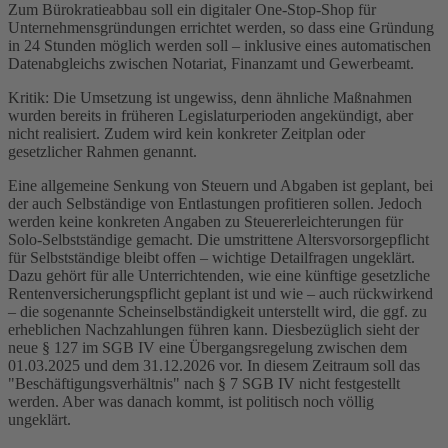
Zum Bürokratieabbau soll ein digitaler One-Stop-Shop für
Unternehmensgründungen errichtet werden, so dass eine Gründung
in 24 Stunden möglich werden soll – inklusive eines automatischen
Datenabgleichs zwischen Notariat, Finanzamt und Gewerbeamt.
Kritik: Die Umsetzung ist ungewiss, denn ähnliche Maßnahmen
wurden bereits in früheren Legislaturperioden angekündigt, aber
nicht realisiert. Zudem wird kein konkreter Zeitplan oder
gesetzlicher Rahmen genannt.
Eine allgemeine Senkung von Steuern und Abgaben ist geplant, bei
der auch Selbständige von Entlastungen profitieren sollen. Jedoch
werden keine konkreten Angaben zu Steuererleichterungen für
Solo-Selbstständige gemacht. Die umstrittene Altersvorsorgepflicht
für Selbstständige bleibt offen – wichtige Detailfragen ungeklärt.
Dazu gehört für alle Unterrichtenden, wie eine künftige gesetzliche
Rentenversicherungspflicht geplant ist und wie – auch rückwirkend
– die sogenannte Scheinselbständigkeit unterstellt wird, die ggf. zu
erheblichen Nachzahlungen führen kann. Diesbezüglich sieht der
neue § 127 im SGB IV eine Übergangsregelung zwischen dem
01.03.2025 und dem 31.12.2026 vor. In diesem Zeitraum soll das
"Beschäftigungsverhältnis" nach § 7 SGB IV nicht festgestellt
werden. Aber was danach kommt, ist politisch noch völlig
ungeklärt.