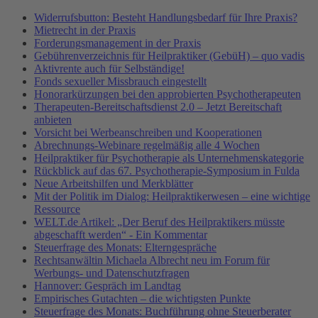
Widerrufsbutton: Besteht Handlungsbedarf für Ihre Praxis?
Mietrecht in der Praxis
Forderungsmanagement in der Praxis
Gebührenverzeichnis für Heilpraktiker (GebüH) – quo vadis
Aktivrente auch für Selbständige!
Fonds sexueller Missbrauch eingestellt
Honorarkürzungen bei den approbierten Psychotherapeuten
Therapeuten-Bereitschaftsdienst 2.0 – Jetzt Bereitschaft
anbieten
Vorsicht bei Werbeanschreiben und Kooperationen
Abrechnungs-Webinare regelmäßig alle 4 Wochen
Heilpraktiker für Psychotherapie als Unternehmenskategorie
Rückblick auf das 67. Psychotherapie-Symposium in Fulda
Neue Arbeitshilfen und Merkblätter
Mit der Politik im Dialog: Heilpraktikerwesen – eine wichtige
Ressource
WELT.de Artikel: „Der Beruf des Heilpraktikers müsste
abgeschafft werden“ - Ein Kommentar
Steuerfrage des Monats: Elterngespräche
Rechtsanwältin Michaela Albrecht neu im Forum für
Werbungs- und Datenschutzfragen
Hannover: Gespräch im Landtag
Empirisches Gutachten – die wichtigsten Punkte
Steuerfrage des Monats: Buchführung ohne Steuerberater