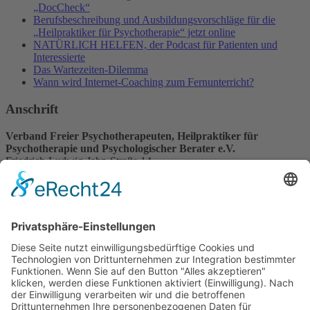
„DocCheck“
Berufsbeschreibung und Ausbildungsvorschläge für die
„Heilpraktiker für Psychotherapie“ jetzt online
NATÜRLICH HELFEN, der Podcast für Patienten und
Interessierte
Das Wartezeiten-Dilemma
Wann wird Internet-Coaching zum Fernunterricht?
Anschrift
Verband Freier Psychotherapeuten, Heilpraktiker für
Psychotherapie und Psychologischer Berater e.V.
Friedrich-Ludwig-Jahn-Straße 14
31582 Nienburg/Weser
Service-Team
05021-8650320
Diese E-Mail-Adresse ist vor Spambots geschützt! Zur Anzeige
muss JavaScript eingeschaltet sein.
Wir sind Mitglied