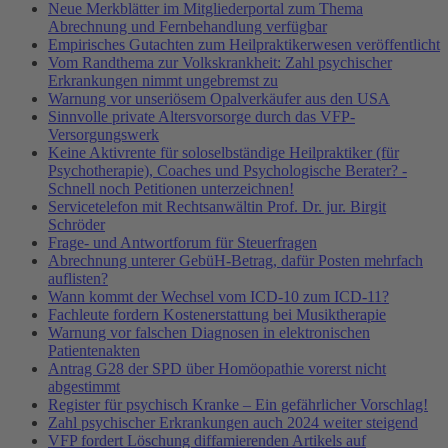
Neue Merkblätter im Mitgliederportal zum Thema
Abrechnung und Fernbehandlung verfügbar
Empirisches Gutachten zum Heilpraktikerwesen veröffentlicht
Vom Randthema zur Volkskrankheit: Zahl psychischer
Erkrankungen nimmt ungebremst zu
Warnung vor unseriösem Opalverkäufer aus den USA
Sinnvolle private Altersvorsorge durch das VFP-
Versorgungswerk
Keine Aktivrente für soloselbständige Heilpraktiker (für
Psychotherapie), Coaches und Psychologische Berater? -
Schnell noch Petitionen unterzeichnen!
Servicetelefon mit Rechtsanwältin Prof. Dr. jur. Birgit
Schröder
Frage- und Antwortforum für Steuerfragen
Abrechnung unterer GebüH-Betrag, dafür Posten mehrfach
auflisten?
Wann kommt der Wechsel vom ICD-10 zum ICD-11?
Fachleute fordern Kostenerstattung bei Musiktherapie
Warnung vor falschen Diagnosen in elektronischen
Patientenakten
Antrag G28 der SPD über Homöopathie vorerst nicht
abgestimmt
Register für psychisch Kranke – Ein gefährlicher Vorschlag!
Zahl psychischer Erkrankungen auch 2024 weiter steigend
VFP fordert Löschung diffamierenden Artikels auf