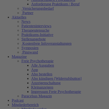
Anforderung Praktikum / Beruf
Versicherungsbedarf
Partner
Aktuelles
News
Patienteninterviews
Therapeutensuche
Praktikums-Initiative
Stellenangebote
Kostenfreie Infoveranstaltungen
Symposien
Pinnwand
Magazine
Freie Psychotherapie
Alle Ausgaben
App
Abo bestellen
Abo kündigen [Widerrufsbutton]
Anzeigenschaltung
Kleinanzeigen
Impressum Freie Psychotherapie
Paracelsus Magazin
Podcast
Mitgliederbereich