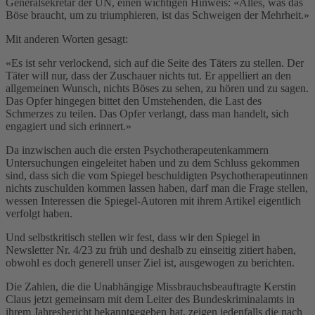
Generalsekretär der UN, einen wichtigen Hinweis: «Alles, was das
Böse braucht, um zu triumphieren, ist das Schweigen der Mehrheit.»
Mit anderen Worten gesagt:
«Es ist sehr verlockend, sich auf die Seite des Täters zu stellen. Der
Täter will nur, dass der Zuschauer nichts tut. Er appelliert an den
allgemeinen Wunsch, nichts Böses zu sehen, zu hören und zu sagen.
Das Opfer hingegen bittet den Umstehenden, die Last des
Schmerzes zu teilen. Das Opfer verlangt, dass man handelt, sich
engagiert und sich erinnert.»
Da inzwischen auch die ersten Psychotherapeutenkammern
Untersuchungen eingeleitet haben und zu dem Schluss gekommen
sind, dass sich die vom Spiegel beschuldigten Psychotherapeutinnen
nichts zuschulden kommen lassen haben, darf man die Frage stellen,
wessen Interessen die Spiegel-Autoren mit ihrem Artikel eigentlich
verfolgt haben.
Und selbstkritisch stellen wir fest, dass wir den Spiegel in
Newsletter Nr. 4/23 zu früh und deshalb zu einseitig zitiert haben,
obwohl es doch generell unser Ziel ist, ausgewogen zu berichten.
Die Zahlen, die die Unabhängige Missbrauchsbeauftragte Kerstin
Claus jetzt gemeinsam mit dem Leiter des Bundeskriminalamts in
ihrem Jahresbericht bekanntgegeben hat, zeigen jedenfalls die nach