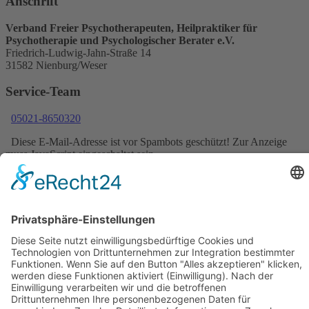
Anschrift
Verband Freier Psychotherapeuten, Heilpraktiker für
Psychotherapie und Psychologischer Berater e.V.
Friedrich-Ludwig-Jahn-Straße 14
31582 Nienburg/Weser
Service-Team
05021-8650320
Diese E-Mail-Adresse ist vor Spambots geschützt! Zur Anzeige
muss JavaScript eingeschaltet sein.
Wir sind Mitglied
VFP
Impressum
Datenschutzerklärung
Login