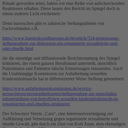
Rituale geworden seien, haben wir eine Reihe von aufschreckenden
Reaktionen erhalten. Diese lassen den Bericht im Spiegel doch in
einem anderen Licht erscheinen:
Denn inzwischen gibt es zahlreiche Stellungnahmen von
Fachverbänden z.B.
https://www.bundeskoordinierung.de/de/article/554.gemeinsame-
stellungnahme-zur-diskussion-um-organisierte-sexualisierte-und-
oder-rituelle.html
die die einseitige und diffamierende Berichterstattung des Spiegel
kritisieren, der einem ganzen Berufsstand unterstellt, absichtlich
Patientinnen und Patienten falsche Erinnerungen einzureden. Auch
die Unabhängige Kommission zur Aufarbeitung sexuellen
Kindesmissbrauchs hat in differenzierter Weise Stellung genommen
https://www.aufarbeitungskommission.de/service-
presse/presse/pressemitteilungen/stellungnahme-zur-pauschalen-
infragestellung-von-betroffenen-sexuellen-kindesmissbrauchs-in-
organisierten-und-rituellen-strukturen/
Der Schweizer Verein „Cara“, eine Interessenvereinigung zur
Aufklärung und Vernetzung gegen organisierte sexualisierte und
rituelle Gewalt, gibt durch ein Zitat von Kofi Anan, dem ehemaligen