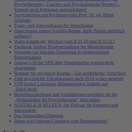
Psychotherapie), Coaches und Psychologische Berater? -
Schnell noch Petitionen unterzeichnen!
Servicetelefon mit Rechtsanwältin Prof. Dr. jur. Birgit
Schröder
Frage- und Antwortforum für Steuerfragen
Abrechnung unterer GebüH-Betrag, dafür Posten mehrfach
auflisten?
Wann kommt der Wechsel vom ICD-10 zum ICD-11?
Fachleute fordern Kostenerstattung bei Musiktherapie
Warnung vor falschen Diagnosen in elektronischen
Patientenakten
Antrag G28 der SPD über Homöopathie vorerst nicht
abgestimmt
Register für psychisch Kranke – Ein gefährlicher Vorschlag!
Zahl psychischer Erkrankungen auch 2024 weiter steigend
VFP fordert Löschung diffamierenden Artikels auf
„DocCheck“
Berufsbeschreibung und Ausbildungsvorschläge für die
„Heilpraktiker für Psychotherapie“ jetzt online
NATÜRLICH HELFEN, der Podcast für Patienten und
Interessierte
Das Wartezeiten-Dilemma
Wann wird Internet-Coaching zum Fernunterricht?