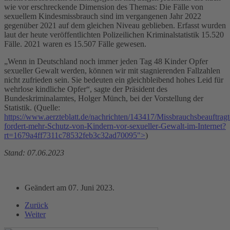
wie vor erschreckende Dimension des Themas: Die Fälle von
sexuellem Kindesmissbrauch sind im vergangenen Jahr 2022
gegenüber 2021 auf dem gleichen Niveau geblieben. Erfasst wurden
laut der heute veröffentlichten Polizeilichen Kriminalstatistik 15.520
Fälle. 2021 waren es 15.507 Fälle gewesen.
„Wenn in Deutschland noch immer jeden Tag 48 Kinder Opfer
sexueller Gewalt werden, können wir mit stagnierenden Fallzahlen
nicht zufrieden sein. Sie bedeuten ein gleichbleibend hohes Leid für
wehrlose kindliche Opfer“, sagte der Präsident des
Bundeskriminalamtes, Holger Münch, bei der Vorstellung der
Statistik. (Quelle:
https://www.aerzteblatt.de/nachrichten/143417/Missbrauchsbeauftragt
fordert-mehr-Schutz-von-Kindern-vor-sexueller-Gewalt-im-Internet?
rt=1679a4ff7311c78532feb3c32ad70095">
)
Stand: 07.06.2023
Geändert am
07. Juni 2023
.
Zurück
Weiter