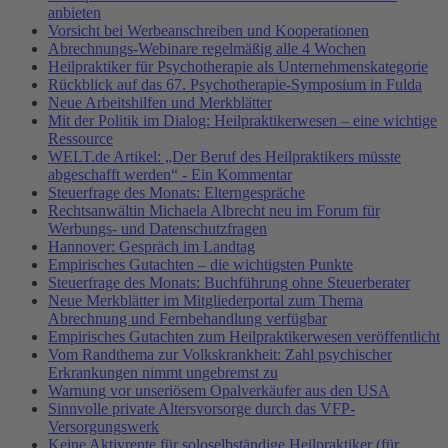
anbieten
Vorsicht bei Werbeanschreiben und Kooperationen
Abrechnungs-Webinare regelmäßig alle 4 Wochen
Heilpraktiker für Psychotherapie als Unternehmenskategorie
Rückblick auf das 67. Psychotherapie-Symposium in Fulda
Neue Arbeitshilfen und Merkblätter
Mit der Politik im Dialog: Heilpraktikerwesen – eine wichtige
Ressource
WELT.de Artikel: „Der Beruf des Heilpraktikers müsste
abgeschafft werden“ - Ein Kommentar
Steuerfrage des Monats: Elterngespräche
Rechtsanwältin Michaela Albrecht neu im Forum für
Werbungs- und Datenschutzfragen
Hannover: Gespräch im Landtag
Empirisches Gutachten – die wichtigsten Punkte
Steuerfrage des Monats: Buchführung ohne Steuerberater
Neue Merkblätter im Mitgliederportal zum Thema
Abrechnung und Fernbehandlung verfügbar
Empirisches Gutachten zum Heilpraktikerwesen veröffentlicht
Vom Randthema zur Volkskrankheit: Zahl psychischer
Erkrankungen nimmt ungebremst zu
Warnung vor unseriösem Opalverkäufer aus den USA
Sinnvolle private Altersvorsorge durch das VFP-
Versorgungswerk
Keine Aktivrente für soloselbständige Heilpraktiker (für