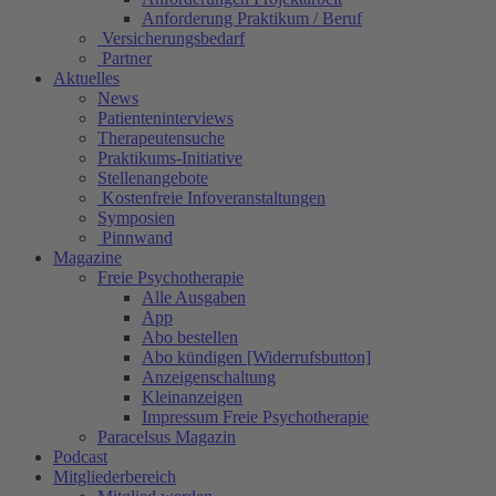
Anforderung Praktikum / Beruf
Versicherungsbedarf
Partner
Aktuelles
News
Patienteninterviews
Therapeutensuche
Praktikums-Initiative
Stellenangebote
Kostenfreie Infoveranstaltungen
Symposien
Pinnwand
Magazine
Freie Psychotherapie
Alle Ausgaben
App
Abo bestellen
Abo kündigen [Widerrufsbutton]
Anzeigenschaltung
Kleinanzeigen
Impressum Freie Psychotherapie
Paracelsus Magazin
Podcast
Mitgliederbereich