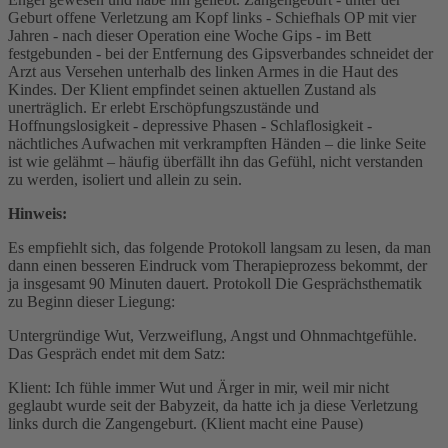
Geburt offene Verletzung am Kopf links - Schiefhals OP mit vier
Jahren - nach dieser Operation eine Woche Gips - im Bett
festgebunden - bei der Entfernung des Gipsverbandes schneidet der
Arzt aus Versehen unterhalb des linken Armes in die Haut des
Kindes. Der Klient empfindet seinen aktuellen Zustand als
unerträglich. Er erlebt Erschöpfungszustände und
Hoffnungslosigkeit - depressive Phasen - Schlaflosigkeit -
nächtliches Aufwachen mit verkrampften Händen – die linke Seite
ist wie gelähmt – häufig überfällt ihn das Gefühl, nicht verstanden
zu werden, isoliert und allein zu sein.
Hinweis:
Es empfiehlt sich, das folgende Protokoll langsam zu lesen, da man
dann einen besseren Eindruck vom Therapieprozess bekommt, der
ja insgesamt 90 Minuten dauert. Protokoll Die Gesprächsthematik
zu Beginn dieser Liegung:
Untergründige Wut, Verzweiflung, Angst und Ohnmachtgefühle.
Das Gespräch endet mit dem Satz:
Klient: Ich fühle immer Wut und Ärger in mir, weil mir nicht
geglaubt wurde seit der Babyzeit, da hatte ich ja diese Verletzung
links durch die Zangengeburt. (Klient macht eine Pause)