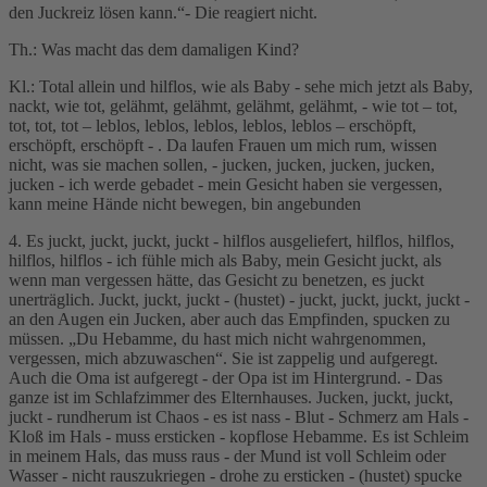
den Juckreiz lösen kann.“- Die reagiert nicht.
Th.: Was macht das dem damaligen Kind?
Kl.: Total allein und hilflos, wie als Baby - sehe mich jetzt als Baby,
nackt, wie tot, gelähmt, gelähmt, gelähmt, gelähmt, - wie tot – tot,
tot, tot, tot – leblos, leblos, leblos, leblos, leblos – erschöpft,
erschöpft, erschöpft - . Da laufen Frauen um mich rum, wissen
nicht, was sie machen sollen, - jucken, jucken, jucken, jucken,
jucken - ich werde gebadet - mein Gesicht haben sie vergessen,
kann meine Hände nicht bewegen, bin angebunden
4. Es juckt, juckt, juckt, juckt - hilflos ausgeliefert, hilflos, hilflos,
hilflos, hilflos - ich fühle mich als Baby, mein Gesicht juckt, als
wenn man vergessen hätte, das Gesicht zu benetzen, es juckt
unerträglich. Juckt, juckt, juckt - (hustet) - juckt, juckt, juckt, juckt -
an den Augen ein Jucken, aber auch das Empfinden, spucken zu
müssen. „Du Hebamme, du hast mich nicht wahrgenommen,
vergessen, mich abzuwaschen“. Sie ist zappelig und aufgeregt.
Auch die Oma ist aufgeregt - der Opa ist im Hintergrund. - Das
ganze ist im Schlafzimmer des Elternhauses. Jucken, juckt, juckt,
juckt - rundherum ist Chaos - es ist nass - Blut - Schmerz am Hals -
Kloß im Hals - muss ersticken - kopflose Hebamme. Es ist Schleim
in meinem Hals, das muss raus - der Mund ist voll Schleim oder
Wasser - nicht rauszukriegen - drohe zu ersticken - (hustet) spucke