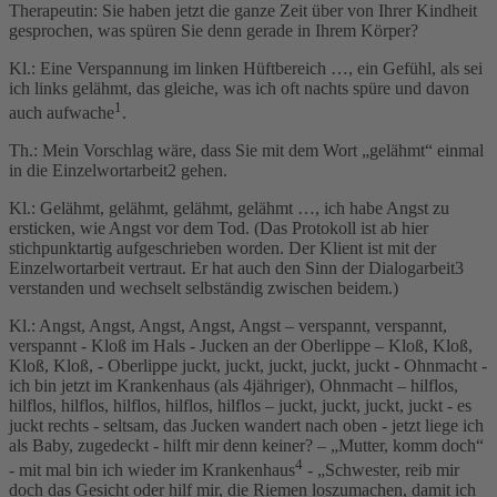
Therapeutin: Sie haben jetzt die ganze Zeit über von Ihrer Kindheit
gesprochen, was spüren Sie denn gerade in Ihrem Körper?
Kl.: Eine Verspannung im linken Hüftbereich …, ein Gefühl, als sei
ich links gelähmt, das gleiche, was ich oft nachts spüre und davon
1
auch aufwache
.
Th.: Mein Vorschlag wäre, dass Sie mit dem Wort „gelähmt“ einmal
in die Einzelwortarbeit2 gehen.
Kl.: Gelähmt, gelähmt, gelähmt, gelähmt …, ich habe Angst zu
ersticken, wie Angst vor dem Tod. (Das Protokoll ist ab hier
stichpunktartig aufgeschrieben worden. Der Klient ist mit der
Einzelwortarbeit vertraut. Er hat auch den Sinn der Dialogarbeit3
verstanden und wechselt selbständig zwischen beidem.)
Kl.: Angst, Angst, Angst, Angst, Angst – verspannt, verspannt,
verspannt - Kloß im Hals - Jucken an der Oberlippe – Kloß, Kloß,
Kloß, Kloß, - Oberlippe juckt, juckt, juckt, juckt, juckt - Ohnmacht -
ich bin jetzt im Krankenhaus (als 4jähriger), Ohnmacht – hilflos,
hilflos, hilflos, hilflos, hilflos, hilflos – juckt, juckt, juckt, juckt - es
juckt rechts - seltsam, das Jucken wandert nach oben - jetzt liege ich
als Baby, zugedeckt - hilft mir denn keiner? – „Mutter, komm doch“
4
- mit mal bin ich wieder im Krankenhaus
- „Schwester, reib mir
doch das Gesicht oder hilf mir, die Riemen loszumachen, damit ich