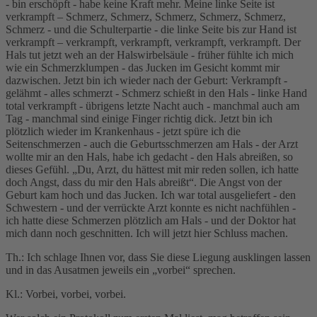
- bin erschöpft - habe keine Kraft mehr. Meine linke Seite ist
verkrampft – Schmerz, Schmerz, Schmerz, Schmerz, Schmerz,
Schmerz - und die Schulterpartie - die linke Seite bis zur Hand ist
verkrampft – verkrampft, verkrampft, verkrampft, verkrampft. Der
Hals tut jetzt weh an der Halswirbelsäule - früher fühlte ich mich
wie ein Schmerzklumpen - das Jucken im Gesicht kommt mir
dazwischen. Jetzt bin ich wieder nach der Geburt: Verkrampft -
gelähmt - alles schmerzt - Schmerz schießt in den Hals - linke Hand
total verkrampft - übrigens letzte Nacht auch - manchmal auch am
Tag - manchmal sind einige Finger richtig dick. Jetzt bin ich
plötzlich wieder im Krankenhaus - jetzt spüre ich die
Seitenschmerzen - auch die Geburtsschmerzen am Hals - der Arzt
wollte mir an den Hals, habe ich gedacht - den Hals abreißen, so
dieses Gefühl. „Du, Arzt, du hättest mit mir reden sollen, ich hatte
doch Angst, dass du mir den Hals abreißt“. Die Angst von der
Geburt kam hoch und das Jucken. Ich war total ausgeliefert - den
Schwestern - und der verrückte Arzt konnte es nicht nachfühlen -
ich hatte diese Schmerzen plötzlich am Hals - und der Doktor hat
mich dann noch geschnitten. Ich will jetzt hier Schluss machen.
Th.: Ich schlage Ihnen vor, dass Sie diese Liegung ausklingen lassen
und in das Ausatmen jeweils ein „vorbei“ sprechen.
Kl.: Vorbei, vorbei, vorbei.