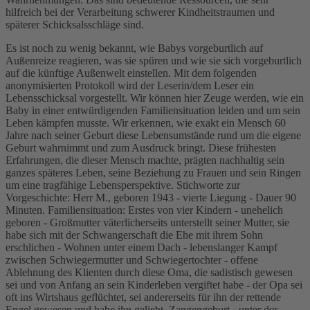
hilfreich bei der Verarbeitung schwerer Kindheitstraumen und
späterer Schicksalsschläge sind.
Es ist noch zu wenig bekannt, wie Babys vorgeburtlich auf
Außenreize reagieren, was sie spüren und wie sie sich vorgeburtlich
auf die künftige Außenwelt einstellen. Mit dem folgenden
anonymisierten Protokoll wird der Leserin/dem Leser ein
Lebensschicksal vorgestellt. Wir können hier Zeuge werden, wie ein
Baby in einer entwürdigenden Familiensituation leiden und um sein
Leben kämpfen musste. Wir erkennen, wie exakt ein Mensch 60
Jahre nach seiner Geburt diese Lebensumstände rund um die eigene
Geburt wahrnimmt und zum Ausdruck bringt. Diese frühesten
Erfahrungen, die dieser Mensch machte, prägten nachhaltig sein
ganzes späteres Leben, seine Beziehung zu Frauen und sein Ringen
um eine tragfähige Lebensperspektive. Stichworte zur
Vorgeschichte: Herr M., geboren 1943 - vierte Liegung - Dauer 90
Minuten. Familiensituation: Erstes von vier Kindern - unehelich
geboren - Großmutter väterlicherseits unterstellt seiner Mutter, sie
habe sich mit der Schwangerschaft die Ehe mit ihrem Sohn
erschlichen - Wohnen unter einem Dach - lebenslanger Kampf
zwischen Schwiegermutter und Schwiegertochter - offene
Ablehnung des Klienten durch diese Oma, die sadistisch gewesen
sei und von Anfang an sein Kinderleben vergiftet habe - der Opa sei
oft ins Wirtshaus geflüchtet, sei andererseits für ihn der rettende
Engel gewesen und habe ihn geliebt. Zangengeburt - unter der