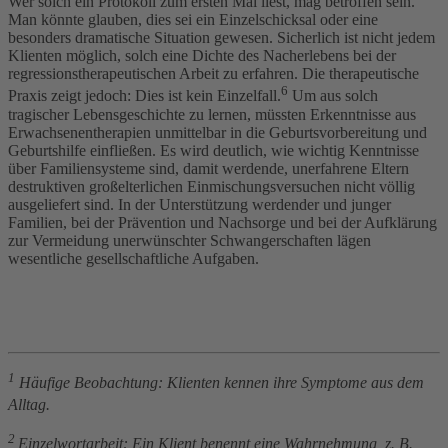
Wer solch ein Protokoll zum ersten Mal liest, mag betroffen sein.
Man könnte glauben, dies sei ein Einzelschicksal oder eine
besonders dramatische Situation gewesen. Sicherlich ist nicht jedem
Klienten möglich, solch eine Dichte des Nacherlebens bei der
regressionstherapeutischen Arbeit zu erfahren. Die therapeutische
6
Praxis zeigt jedoch: Dies ist kein Einzelfall.
Um aus solch
tragischer Lebensgeschichte zu lernen, müssten Erkenntnisse aus
Erwachsenentherapien unmittelbar in die Geburtsvorbereitung und
Geburtshilfe einfließen. Es wird deutlich, wie wichtig Kenntnisse
über Familiensysteme sind, damit werdende, unerfahrene Eltern
destruktiven großelterlichen Einmischungsversuchen nicht völlig
ausgeliefert sind. In der Unterstützung werdender und junger
Familien, bei der Prävention und Nachsorge und bei der Aufklärung
zur Vermeidung unerwünschter Schwangerschaften lägen
wesentliche gesellschaftliche Aufgaben.
1
Häufige Beobachtung: Klienten kennen ihre Symptome aus dem
Alltag.
2
Einzelwortarbeit: Ein Klient benennt eine Wahrnehmung, z. B.