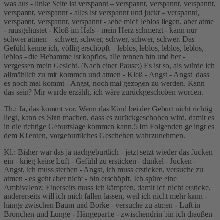
was aus - linke Seite ist verspannt – verspannt, verspannt, verspannt,
verspannt, verspannt - alles ist verspannt und juckt – verspannt,
verspannt, verspannt, verspannt - sehe mich leblos liegen, aber atme
- rausgehustet - Kloß im Hals - mein Herz schmerzt - kann nur
schwer atmen – schwer, schwer, schwer, schwer, schwer. Das
Gefühl kenne ich, völlig erschöpft – leblos, leblos, leblos, leblos,
leblos - die Hebamme ist kopflos, alle rennen hin und her -
vergessen mein Gesicht. (Nach einer Pause:) Es ist so, als würde ich
allmählich zu mir kommen und atmen - Kloß - Angst - Angst, dass
es noch mal kommt - Angst, noch mal gezogen zu werden. Kann
das sein? Mir wurde erzählt, ich wäre zurückgeschoben worden.
Th.: Ja, das kommt vor. Wenn das Kind bei der Geburt nicht richtig
liegt, kann es Sinn machen, dass es zurückgeschoben wird, damit es
in die richtige Geburtslage kommen kann.5 Im Folgenden gelingt es
dem Klienten, vorgeburtliches Geschehen wahrzunehmen.
Kl.: Bisher war das ja nachgeburtlich - jetzt setzt wieder das Jucken
ein - krieg keine Luft - Gefühl zu ersticken - dunkel - Jucken -
Angst, ich muss sterben - Angst, ich muss ersticken, versuche zu
atmen - es geht aber nicht - bin erschöpft. Ich spüre eine
Ambivalenz: Einerseits muss ich kämpfen, damit ich nicht ersticke,
andererseits will ich mich fallen lassen, weil ich nicht mehr kann -
hänge zwischen Baum und Borke - versuche zu atmen - Luft in
Bronchen und Lunge - Hängepartie - zwischendrin bin ich draußen