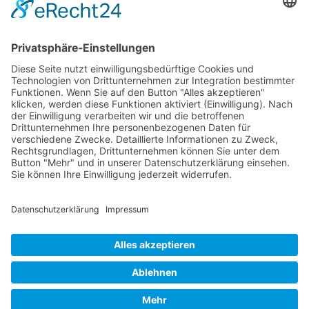
Service-Team
05021-8650320
Diese E-Mail-Adresse ist vor Spambots geschützt! Zur Anzeige
muss JavaScript eingeschaltet sein.
Wir sind Mitglied
VFP
Impressum
Datenschutzerklärung
Login
Widerrufsbutton
Verband Freier Psychotherapeuten, Heilpraktiker für Psychotherapie