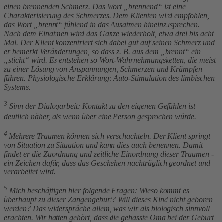
einen brennenden Schmerz. Das Wort „brennend“ ist eine
Charakterisierung des Schmerzes. Dem Klienten wird empfohlen,
das Wort „brennt“ fühlend in das Ausatmen hineinzusprechen.
Nach dem Einatmen wird das Ganze wiederholt, etwa drei bis acht
Mal. Der Klient konzentriert sich dabei gut auf seinen Schmerz und
er bemerkt Veränderungen, so dass z. B. aus dem „brennt“ ein
„sticht“ wird. Es entstehen so Wort-Wahrnehmungsketten, die meist
zu einer Lösung von Anspannungen, Schmerzen und Krämpfen
führen. Physiologische Erklärung: Auto-Stimulation des limbischen
Systems.
3
Sinn der Dialogarbeit: Kontakt zu den eigenen Gefühlen ist
deutlich näher, als wenn über eine Person gesprochen würde.
4
Mehrere Traumen können sich verschachteln. Der Klient springt
von Situation zu Situation und kann dies auch benennen. Damit
findet er die Zuordnung und zeitliche Einordnung dieser Traumen -
ein Zeichen dafür, dass das Geschehen nachträglich geordnet und
verarbeitet wird.
5
Mich beschäftigen hier folgende Fragen: Wieso kommt es
überhaupt zu dieser Zangengeburt? Will dieses Kind nicht geboren
werden? Das widerspräche allem, was wir als biologisch sinnvoll
erachten. Wir hatten gehört, dass die gehasste Oma bei der Geburt