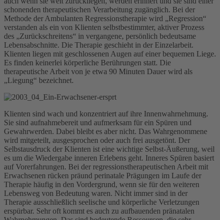
auch wenn sie weit zurückliegen, werden erinnert und sie sind einer
schonenden therapeutischen Verarbeitung zugänglich. Bei der
Methode der Ambulanten Regressionstherapie wird „Regression“
verstanden als ein von Klienten selbstbestimmter, aktiver Prozess
des „Zurückschreitens“ in vergangene, persönlich bedeutsame
Lebensabschnitte. Die Therapie geschieht in der Einzelarbeit.
Klienten liegen mit geschlossenen Augen auf einer bequemen Liege.
Es finden keinerlei körperliche Berührungen statt. Die
therapeutische Arbeit von je etwa 90 Minuten Dauer wird als
„Liegung“ bezeichnet.
Klienten sind wach und konzentriert auf ihre Innenwahrnehmung.
Sie sind aufnahmebereit und aufmerksam für ein Spüren und
Gewahrwerden. Dabei bleibt es aber nicht. Das Wahrgenommene
wird mitgeteilt, ausgesprochen oder auch frei ausgetönt. Der
Selbstausdruck der Klienten ist eine wichtige Selbst-Äußerung, weil
es um die Wiedergabe inneren Erlebens geht. Inneres Spüren basiert
auf Vorerfahrungen. Bei der regressionstherapeutischen Arbeit mit
Erwachsenen rücken präund perinatale Prägungen im Laufe der
Therapie häufig in den Vordergrund, wenn sie für den weiteren
Lebensweg von Bedeutung waren. Nicht immer sind in der
Therapie ausschließlich seelische und körperliche Verletzungen
erspürbar. Sehr oft kommt es auch zu aufbauenden pränatalen
Wahrnehmungen. Das sind bedeutende Ressourcen, die sehr