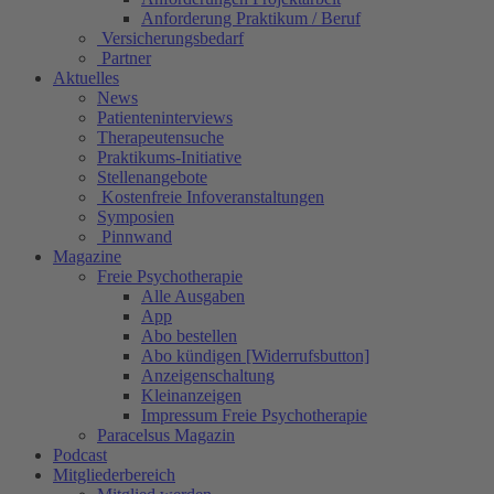
Anforderung Praktikum / Beruf
Versicherungsbedarf
Partner
Aktuelles
News
Patienteninterviews
Therapeutensuche
Praktikums-Initiative
Stellenangebote
Kostenfreie Infoveranstaltungen
Symposien
Pinnwand
Magazine
Freie Psychotherapie
Alle Ausgaben
App
Abo bestellen
Abo kündigen [Widerrufsbutton]
Anzeigenschaltung
Kleinanzeigen
Impressum Freie Psychotherapie
Paracelsus Magazin
Podcast
Mitgliederbereich