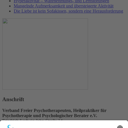
Hyperaktivität – Wahrnehmungs- und Lernstörungen
Mangelnde Aufmerksamkeit und übersteigerte Aktivität
Die Liebe ist kein Sofakissen, sondern eine Herausforderung
Anschrift
Verband Freier Psychotherapeuten, Heilpraktiker für
Psychotherapie und Psychologischer Berater e.V.
Friedrich-Ludwig-Jahn-Straße 14
31582 Nienburg/Weser