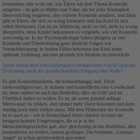
bekommen sehr wohl mit, wie Eltern mit dem Thema Kontrolle
umgehen – da gibt es Mütter und Väter, die bei jeder Kleinigkeit
übervorsichtig reagieren, also extreme Kontrolle ausüben, und dann
gibt es Eltern, die sich zu wenig kümmern und das Kind ist sich
selbst überlassen. Gut ist ein Mittelweg, nicht zu viel, nicht zu wenig
überprüfen, denn Kinder bekommen es vorgelebt, wie viel Kontrolle
notwendig ist. In der Psychopathologie haben übrigens zu viel
Kontrolle und Überbehütung ganz ähnliche Folgen wie
Vernachlässigung: In beiden Fällen bekommt das Kind keine
optimale Anleitung, um eine gesunde Ich-Struktur zu entwickeln.
Spielt neben dem entwicklungspsychologischen Aspekt und der
Erziehung auch der gesellschaftliche Umgang eine Rolle?
Es gibt Kontrollstandards, die kulturabhängig sind. Doch
merkwürdigerweise: Je sicherer und kontrollierter eine Gesellschaft
ist, desto stärker ist auch das Bedürfnis, alles im Griff und im
Überblick haben zu wollen. Es ist, als wenn jemand anfängt
Meerwasser zu trinken, aber immer mehr Durst bekommt und dann
ständig noch mehr trinken muss. Mit dem Phänomen der Kontrolle
ist es auch so – wir in Deutschland leben objektiv in einer der
bestgesichertsten Umgebungen, die es je in der
Menschheitsgeschichte gab, aber gleichzeitig ist das Bedürfnis, alles
kontrollieren zu wollen, extrem gestiegen. Die berühmte „German-
Angst“ ist schon sprichwörtlich geworden.