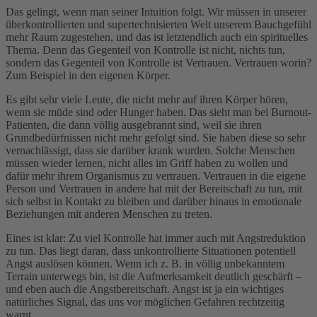
Das gelingt, wenn man seiner Intuition folgt. Wir müssen in unserer
überkontrollierten und supertechnisierten Welt unserem Bauchgefühl
mehr Raum zugestehen, und das ist letztendlich auch ein spirituelles
Thema. Denn das Gegenteil von Kontrolle ist nicht, nichts tun,
sondern das Gegenteil von Kontrolle ist Vertrauen. Vertrauen worin?
Zum Beispiel in den eigenen Körper.
Es gibt sehr viele Leute, die nicht mehr auf ihren Körper hören,
wenn sie müde sind oder Hunger haben. Das sieht man bei Burnout-
Patienten, die dann völlig ausgebrannt sind, weil sie ihren
Grundbedürfnissen nicht mehr gefolgt sind. Sie haben diese so sehr
vernachlässigt, dass sie darüber krank wurden. Solche Menschen
müssen wieder lernen, nicht alles im Griff haben zu wollen und
dafür mehr ihrem Organismus zu vertrauen. Vertrauen in die eigene
Person und Vertrauen in andere hat mit der Bereitschaft zu tun, mit
sich selbst in Kontakt zu bleiben und darüber hinaus in emotionale
Beziehungen mit anderen Menschen zu treten.
Eines ist klar: Zu viel Kontrolle hat immer auch mit Angstreduktion
zu tun. Das liegt daran, dass unkontrollierte Situationen potentiell
Angst auslösen können. Wenn ich z. B. in völlig unbekanntem
Terrain unterwegs bin, ist die Aufmerksamkeit deutlich geschärft –
und eben auch die Angstbereitschaft. Angst ist ja ein wichtiges
natürliches Signal, das uns vor möglichen Gefahren rechtzeitig
warnt.