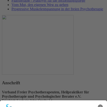
Paartherapie - Plädoyer für die Beziehungspflege
Vom Mut, den eigenen Weg zu gehen
Progressive Muskelentspannung in der freien Psychotherapie
Anschrift
Verband Freier Psychotherapeuten, Heilpraktiker für
Psychotherapie und Psychologischer Berater e.V.
Friedrich-Ludwig-Jahn-Straße 14
31582 Nienburg/Weser