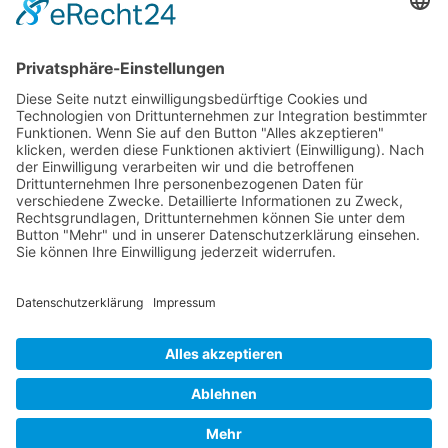
Service-Team
05021-8650320
Diese E-Mail-Adresse ist vor Spambots geschützt! Zur Anzeige
muss JavaScript eingeschaltet sein.
Wir sind Mitglied
VFP
Impressum
Datenschutzerklärung
Login
Widerrufsbutton
Verband Freier Psychotherapeuten, Heilpraktiker für Psychotherapie