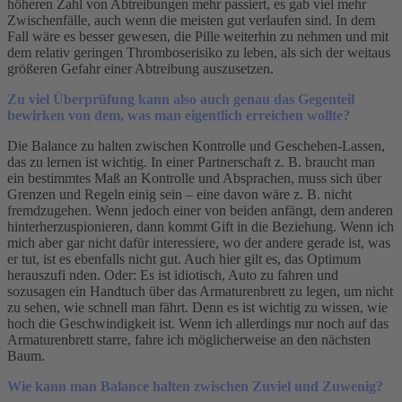
höheren Zahl von Abtreibungen mehr passiert, es gab viel mehr
Zwischenfälle, auch wenn die meisten gut verlaufen sind. In dem
Fall wäre es besser gewesen, die Pille weiterhin zu nehmen und mit
dem relativ geringen Thromboserisiko zu leben, als sich der weitaus
größeren Gefahr einer Abtreibung auszusetzen.
Zu viel Überprüfung kann also auch genau das Gegenteil
bewirken von dem, was man eigentlich erreichen wollte?
Die Balance zu halten zwischen Kontrolle und Geschehen-Lassen,
das zu lernen ist wichtig. In einer Partnerschaft z. B. braucht man
ein bestimmtes Maß an Kontrolle und Absprachen, muss sich über
Grenzen und Regeln einig sein – eine davon wäre z. B. nicht
fremdzugehen. Wenn jedoch einer von beiden anfängt, dem anderen
hinterherzuspionieren, dann kommt Gift in die Beziehung. Wenn ich
mich aber gar nicht dafür interessiere, wo der andere gerade ist, was
er tut, ist es ebenfalls nicht gut. Auch hier gilt es, das Optimum
herauszufi nden. Oder: Es ist idiotisch, Auto zu fahren und
sozusagen ein Handtuch über das Armaturenbrett zu legen, um nicht
zu sehen, wie schnell man fährt. Denn es ist wichtig zu wissen, wie
hoch die Geschwindigkeit ist. Wenn ich allerdings nur noch auf das
Armaturenbrett starre, fahre ich möglicherweise an den nächsten
Baum.
Wie kann man Balance halten zwischen Zuviel und Zuwenig?