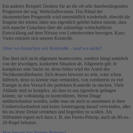
Ein anderes Beispiel: Denken Sie an die oft sehr danebenliegenden
Prognosen der sog. Wirtschaftsweisen. Das Ritual der
ökonomischen Prognostik wird unermüdlich wiederholt, obwohl die
Empirie der letzten Jahre uns eigentlich gelehrt haben müsste, dass
sich manche Gutachten über die zukünftige wirtschaftliche
Entwicklung auf dem Niveau von Lotteriewetten bewegen. Kurz:
Vieles entzieht sich unserer Kontrolle.
Aber wo brauchen wir Kontrolle – und wo nicht?
Das lässt sich nicht allgemein beantworten, sondern hängt natürlich
von der jeweiligen, konkreten Situation ab. Allgemein gilt: Je
komplexer eine Sache ist, desto höher wird der Anteil des
Nichtkontrollierbaren. Sich dessen bewusst zu sein, wäre schon
hilfreich, denn so könnte man vermeiden, von vornherein zu viel
Energie in den Versuch der perfekten Kontrolle zu stecken. Viele
Abläufe sind zu komplex, als dass es uns irgendwie gelingen
könnte, sie vollständig zu kontrollieren. Wenn Dinge
unüberschaubar werden, sollte man sie auch so annehmen in ihrer
Unüberschaubarkeit und keine Anstrengung darauf verwenden, alles
bis ins letzte Detail verstehen und begreifen zu wollen. Als
Hilfsmittel eignet sich dazu z. B. das Pareto-Prinzip, auch als 80-zu-
20-Regel bekannt.
Was besagt das Pareto-Prinzip?