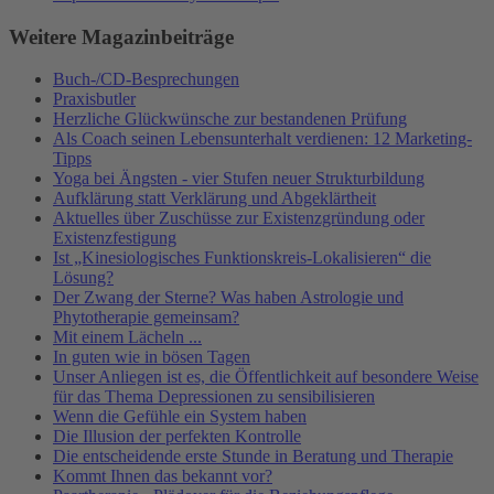
Weitere Magazinbeiträge
Buch-/CD-Besprechungen
Praxisbutler
Herzliche Glückwünsche zur bestandenen Prüfung
Als Coach seinen Lebensunterhalt verdienen: 12 Marketing-
Tipps
Yoga bei Ängsten - vier Stufen neuer Strukturbildung
Aufklärung statt Verklärung und Abgeklärtheit
Aktuelles über Zuschüsse zur Existenzgründung oder
Existenzfestigung
Ist „Kinesiologisches Funktionskreis-Lokalisieren“ die
Lösung?
Der Zwang der Sterne? Was haben Astrologie und
Phytotherapie gemeinsam?
Mit einem Lächeln ...
In guten wie in bösen Tagen
Unser Anliegen ist es, die Öffentlichkeit auf besondere Weise
für das Thema Depressionen zu sensibilisieren
Wenn die Gefühle ein System haben
Die Illusion der perfekten Kontrolle
Die entscheidende erste Stunde in Beratung und Therapie
Kommt Ihnen das bekannt vor?