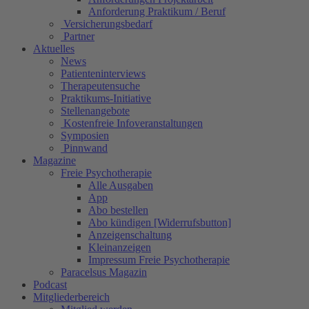
Anforderung Praktikum / Beruf
Versicherungsbedarf
Partner
Aktuelles
News
Patienteninterviews
Therapeutensuche
Praktikums-Initiative
Stellenangebote
Kostenfreie Infoveranstaltungen
Symposien
Pinnwand
Magazine
Freie Psychotherapie
Alle Ausgaben
App
Abo bestellen
Abo kündigen [Widerrufsbutton]
Anzeigenschaltung
Kleinanzeigen
Impressum Freie Psychotherapie
Paracelsus Magazin
Podcast
Mitgliederbereich