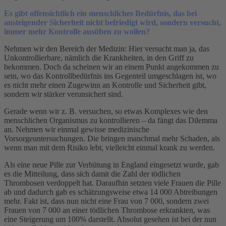
Es gibt offensichtlich ein menschliches Bedürfnis, das bei
ansteigender Sicherheit nicht befriedigt wird, sondern versucht,
immer mehr Kontrolle ausüben zu wollen?
Nehmen wir den Bereich der Medizin: Hier versucht man ja, das
Unkontrollierbare, nämlich die Krankheiten, in den Griff zu
bekommen. Doch da scheinen wir an einem Punkt angekommen zu
sein, wo das Kontrollbedürfnis ins Gegenteil umgeschlagen ist, wo
es nicht mehr einen Zugewinn an Kontrolle und Sicherheit gibt,
sondern wir stärker verunsichert sind.
Gerade wenn wir z. B. versuchen, so etwas Komplexes wie den
menschlichen Organismus zu kontrollieren – da fängt das Dilemma
an. Nehmen wir einmal gewisse medizinische
Vorsorgeuntersuchungen. Die bringen manchmal mehr Schaden, als
wenn man mit dem Risiko lebt, vielleicht einmal krank zu werden.
Als eine neue Pille zur Verhütung in England eingesetzt wurde, gab
es die Mitteilung, dass sich damit die Zahl der tödlichen
Thrombosen verdoppelt hat. Daraufhin setzten viele Frauen die Pille
ab und dadurch gab es schätzungsweise etwa 14 000 Abtreibungen
mehr. Fakt ist, dass nun nicht eine Frau von 7 000, sondern zwei
Frauen von 7 000 an einer tödlichen Thrombose erkrankten, was
eine Steigerung um 100% darstellt. Absolut gesehen ist bei der nun