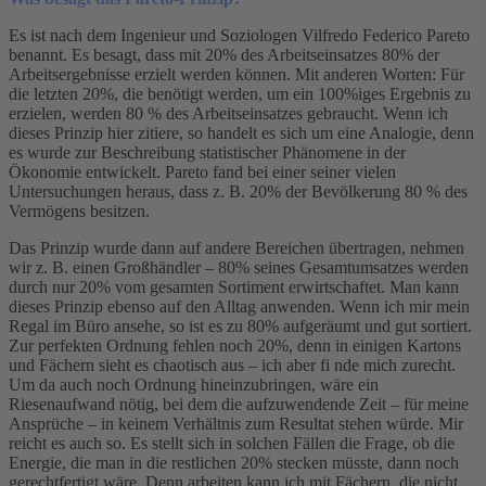
Es ist nach dem Ingenieur und Soziologen Vilfredo Federico Pareto
benannt. Es besagt, dass mit 20% des Arbeitseinsatzes 80% der
Arbeitsergebnisse erzielt werden können. Mit anderen Worten: Für
die letzten 20%, die benötigt werden, um ein 100%iges Ergebnis zu
erzielen, werden 80 % des Arbeitseinsatzes gebraucht. Wenn ich
dieses Prinzip hier zitiere, so handelt es sich um eine Analogie, denn
es wurde zur Beschreibung statistischer Phänomene in der
Ökonomie entwickelt. Pareto fand bei einer seiner vielen
Untersuchungen heraus, dass z. B. 20% der Bevölkerung 80 % des
Vermögens besitzen.
Das Prinzip wurde dann auf andere Bereichen übertragen, nehmen
wir z. B. einen Großhändler – 80% seines Gesamtumsatzes werden
durch nur 20% vom gesamten Sortiment erwirtschaftet. Man kann
dieses Prinzip ebenso auf den Alltag anwenden. Wenn ich mir mein
Regal im Büro ansehe, so ist es zu 80% aufgeräumt und gut sortiert.
Zur perfekten Ordnung fehlen noch 20%, denn in einigen Kartons
und Fächern sieht es chaotisch aus – ich aber fi nde mich zurecht.
Um da auch noch Ordnung hineinzubringen, wäre ein
Riesenaufwand nötig, bei dem die aufzuwendende Zeit – für meine
Ansprüche – in keinem Verhältnis zum Resultat stehen würde. Mir
reicht es auch so. Es stellt sich in solchen Fällen die Frage, ob die
Energie, die man in die restlichen 20% stecken müsste, dann noch
gerechtfertigt wäre. Denn arbeiten kann ich mit Fächern, die nicht