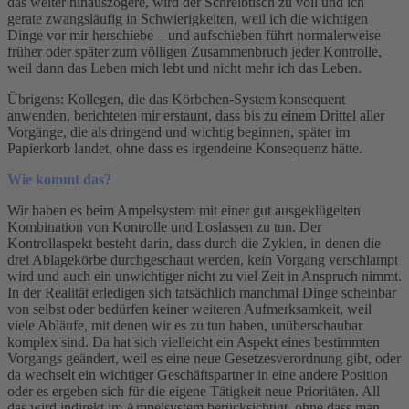
das weiter hinauszögere, wird der Schreibtisch zu voll und ich
gerate zwangsläufig in Schwierigkeiten, weil ich die wichtigen
Dinge vor mir herschiebe – und aufschieben führt normalerweise
früher oder später zum völligen Zusammenbruch jeder Kontrolle,
weil dann das Leben mich lebt und nicht mehr ich das Leben.
Übrigens: Kollegen, die das Körbchen-System konsequent
anwenden, berichteten mir erstaunt, dass bis zu einem Drittel aller
Vorgänge, die als dringend und wichtig beginnen, später im
Papierkorb landet, ohne dass es irgendeine Konsequenz hätte.
Wie kommt das?
Wir haben es beim Ampelsystem mit einer gut ausgeklügelten
Kombination von Kontrolle und Loslassen zu tun. Der
Kontrollaspekt besteht darin, dass durch die Zyklen, in denen die
drei Ablagekörbe durchgeschaut werden, kein Vorgang verschlampt
wird und auch ein unwichtiger nicht zu viel Zeit in Anspruch nimmt.
In der Realität erledigen sich tatsächlich manchmal Dinge scheinbar
von selbst oder bedürfen keiner weiteren Aufmerksamkeit, weil
viele Abläufe, mit denen wir es zu tun haben, unüberschaubar
komplex sind. Da hat sich vielleicht ein Aspekt eines bestimmten
Vorgangs geändert, weil es eine neue Gesetzesverordnung gibt, oder
da wechselt ein wichtiger Geschäftspartner in eine andere Position
oder es ergeben sich für die eigene Tätigkeit neue Prioritäten. All
das wird indirekt im Ampelsystem berücksichtigt, ohne dass man