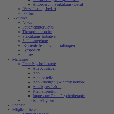
Anforderung Praktikum / Beruf
Versicherungsbedarf
Partner
Aktuelles
News
Patienteninterviews
Therapeutensuche
Praktikums-Initiative
Stellenangebote
Kostenfreie Infoveranstaltungen
Symposien
Pinnwand
Magazine
Freie Psychotherapie
Alle Ausgaben
App
Abo bestellen
Abo kündigen [Widerrufsbutton]
Anzeigenschaltung
Kleinanzeigen
Impressum Freie Psychotherapie
Paracelsus Magazin
Podcast
Mitgliederbereich