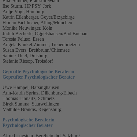
Elke Simmel, Frankfurt/Main
Ilse Sturm, HP PSY, Jork
Antje Vogt, Hamburg
Katrin Eilenberger, Geyer/Erzgebirge
Florian Bichlmaier, Alling/München
Monika Neuwinger, Köln
Judith Becherle, Oggelshausen/Bad Buchau
Teresia Peluso, Essen
Angela Kunkel-Zimmer, Treuenbrietzen
Susan Evers, Breitbrunn/Chiemsee
Sabine Thiel, Duisburg
Stefanie Riesop, Troisdorf
Geprüfte Psychologische Beraterin
Geprüfter Psychologischer Berater
Uwe Hampel, Barsinghausen
Ann-Katrin Sprinz, Dillenburg-Eibach
Thomas Linnartz, Schmelz
Birgit Summa, Saarwellingen
Mathilde Brandis, Regensburg
Psychologische Beraterin
Psychologischer Berater
Alfred Lugstein, Bergheim bei Salzburg