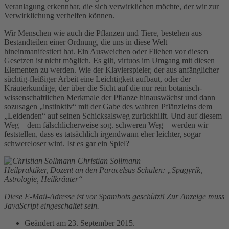
Veranlagung erkennbar, die sich verwirklichen möchte, der wir zur
Verwirklichung verhelfen können.
Wir Menschen wie auch die Pflanzen und Tiere, bestehen aus
Bestandteilen einer Ordnung, die uns in diese Welt
hineinmanifestiert hat. Ein Ausweichen oder Fliehen vor diesen
Gesetzen ist nicht möglich. Es gilt, virtuos im Umgang mit diesen
Elementen zu werden. Wie der Klavierspieler, der aus anfänglicher
süchtig-fleißiger Arbeit eine Leichtigkeit aufbaut, oder der
Kräuterkundige, der über die Sicht auf die nur rein botanisch-
wissenschaftlichen Merkmale der Pflanze hinauswächst und dann
sozusagen „instinktiv“ mit der Gabe des wahren Pflänzleins dem
„Leidenden“ auf seinen Schicksalsweg zurückhilft. Und auf diesem
Weg – dem fälschlicherweise sog. schweren Weg – werden wir
feststellen, dass es tatsächlich irgendwann eher leichter, sogar
schwereloser wird. Ist es gar ein Spiel?
Christian Sollmann
Heilpraktiker, Dozent an den Paracelsus Schulen: „Spagyrik,
Astrologie, Heilkräuter“
Diese E-Mail-Adresse ist vor Spambots geschützt! Zur Anzeige muss
JavaScript eingeschaltet sein.
Geändert am
23. September 2015
.