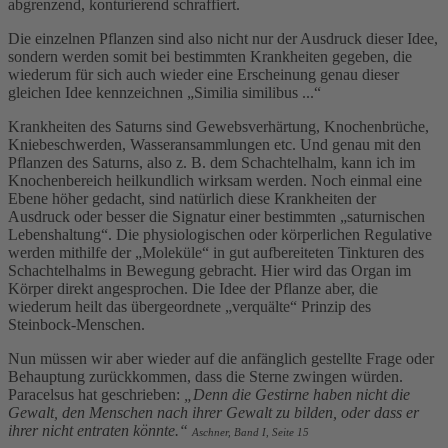
abgrenzend, konturierend schraffiert.
Die einzelnen Pflanzen sind also nicht nur der Ausdruck dieser Idee,
sondern werden somit bei bestimmten Krankheiten gegeben, die
wiederum für sich auch wieder eine Erscheinung genau dieser
gleichen Idee kennzeichnen „Similia similibus ...“
Krankheiten des Saturns sind Gewebsverhärtung, Knochenbrüche,
Kniebeschwerden, Wasseransammlungen etc. Und genau mit den
Pflanzen des Saturns, also z. B. dem Schachtelhalm, kann ich im
Knochenbereich heilkundlich wirksam werden. Noch einmal eine
Ebene höher gedacht, sind natürlich diese Krankheiten der
Ausdruck oder besser die Signatur einer bestimmten „saturnischen
Lebenshaltung“. Die physiologischen oder körperlichen Regulative
werden mithilfe der „Moleküle“ in gut aufbereiteten Tinkturen des
Schachtelhalms in Bewegung gebracht. Hier wird das Organ im
Körper direkt angesprochen. Die Idee der Pflanze aber, die
wiederum heilt das übergeordnete „verquälte“ Prinzip des
Steinbock-Menschen.
Nun müssen wir aber wieder auf die anfänglich gestellte Frage oder
Behauptung zurückkommen, dass die Sterne zwingen würden.
Paracelsus hat geschrieben:
„Denn die Gestirne haben nicht die
Gewalt, den Menschen nach ihrer Gewalt zu bilden, oder dass er
ihrer nicht entraten könnte.“
Aschner, Band I, Seite 15