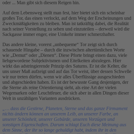
oder ... Man gibt sich diesem Reigen hin.
Auf dem Lebensweg stellt man fest, hier bietet sich ein scheinbar
großes Tor, das einen verlockt, auf dem Weg der Erscheinungen und
Zweckmäßigkeiten zu bleiben. Man ist tatkräftig dabei, die Realität
nach seiner Vorstellung zu sehen und einzuteilen – derweil wird die
Sackgasse immer enger, eine Umkehr immer schmerzhafter.
Das andere kleine, vorerst „unbequeme“ Tor zeigt sich durch
schauende Hingabe – durch die inzwischen altertümlichen Worte
wie „Demut“ oder „Dienen“. Diese Pforte bringt einen dazu, viele
liebgewordene Subjektivismen und Eitelkeiten abzulegen. Hier
wirkt das adstringierende Prinzip des Saturns. Er ist die Kelter, die
uns unser Maß aufzeigt und auf das Tor weist, über dessen Schwelle
wir nur treten dürfen, wenn wir alles Überflüssige ausgeschieden
und abgeschieden haben. Es ist der bewusste Gang desjenigen, der
die Sterne als reine Orientierung sieht, als eine Art der vielen
Wegemarken oder Leuchtfeuer, die sich aber in allen Dingen dieser
Welt in unzähligen Varianten ausdrücken.
„… dass die Gestirne, Planeten, Sterne und das ganze Firmament
nichts ändern können an unserem Leib, an unserer Farbe, an
unserer Schönheit, unserer Gebärde, unseren Vorzügen und
sonstigen Eigenschaften. Darum schlagt Euch diese Meinung aus
dem Sinne, der ihr so lange gehuldigt habt, indem ihr in den