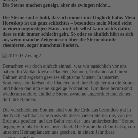
Die Sterne machen geneigt, aber sie zwingen nicht ...
Die Sterne sind schuld, dass ich immer nur Unglück habe. Mein
Horoskop ist ein ganz schlechtes – besonders mein Mond steht
in einem ungünstigen Haus - und ich selbst kann nichts dafür,
dass es mir immer schlecht geht. So oder so ähnlich hört es sich
an, wenn manche Zeitgenossen über die Sternenkunde
räsonieren, sogar manchmal hadern.
Betrachten wir doch einfach einmal, was wir tatsächlich vor uns
haben. Im Weltall kreisen Planeten, Sonnen, Trabanten auf ihren
Bahnen und ergeben gewisse elliptische Muster. In unserem
Sonnensystem kreisen die Planeten und ihre Begleiter um die Sonne
und bilden dadurch eine kugelige Formation. Um diese herum sind
wiederum andere, ähnliche Sternensysteme angeordnet und ziehen
dort ihre Bahnen.
Die verschiedenen Sonnen sind von der Erde aus besonders gut in
der Nacht sichtbar. Eine Auswahl dieser vielen Sterne, die, von der
Erde aus gesehen, auf der Bahn von der „uns umkreisenden“ Sonne
liegen, wird als Tierkreis bezeichnet. Die Sonne durchläuft also, von
unserem Heimatplaneten aus gesehen, in einem Jahr diese
Tierkreiszeichen.