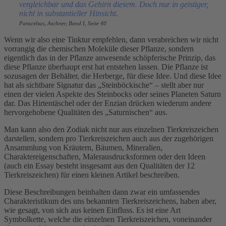
vergleichbar und das Gehirn diesem. Doch nur in geistiger,
nicht in substantieller Hinsicht.
Paracelsus, Aschner, Band I, Seite 40
Wenn wir also eine Tinktur empfehlen, dann verabreichen wir nicht
vorrangig die chemischen Moleküle dieser Pflanze, sondern
eigentlich das in der Pflanze anwesende schöpferische Prinzip, das
diese Pflanze überhaupt erst hat entstehen lassen. Die Pflanze ist
sozusagen der Behälter, die Herberge, für diese Idee. Und diese Idee
hat als sichtbare Signatur das „Steinböckische“ – stellt aber nur
einen der vielen Aspekte des Steinbocks oder seines Planeten Saturn
dar. Das Hirtentäschel oder der Enzian drücken wiederum andere
hervorgehobene Qualitäten des „Saturnischen“ aus.
Man kann also den Zodiak nicht nur aus einzelnen Tierkreiszeichen
darstellen, sondern pro Tierkreiszeichen auch aus der zugehörigen
Ansammlung von Kräutern, Bäumen, Mineralien,
Charaktereigenschaften, Malerausdrucksformen oder den Ideen
(auch ein Essay besteht insgesamt aus den Qualitäten der 12
Tierkreiszeichen) für einen kleinen Artikel beschreiben.
Diese Beschreibungen beinhalten dann zwar ein umfassendes
Charakteristikum des uns bekannten Tierkreiszeichens, haben aber,
wie gesagt, von sich aus keinen Einfluss. Es ist eine Art
Symbolkette, welche die einzelnen Tierkreiszeichen, voneinander