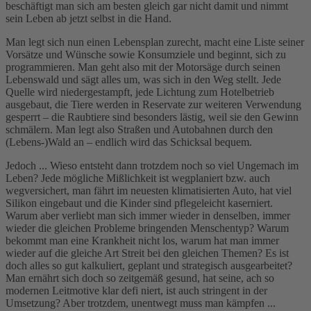
beschäftigt man sich am besten gleich gar nicht damit und nimmt
sein Leben ab jetzt selbst in die Hand.
Man legt sich nun einen Lebensplan zurecht, macht eine Liste seiner
Vorsätze und Wünsche sowie Konsumziele und beginnt, sich zu
programmieren. Man geht also mit der Motorsäge durch seinen
Lebenswald und sägt alles um, was sich in den Weg stellt. Jede
Quelle wird niedergestampft, jede Lichtung zum Hotelbetrieb
ausgebaut, die Tiere werden in Reservate zur weiteren Verwendung
gesperrt – die Raubtiere sind besonders lästig, weil sie den Gewinn
schmälern. Man legt also Straßen und Autobahnen durch den
(Lebens-)Wald an – endlich wird das Schicksal bequem.
Jedoch ... Wieso entsteht dann trotzdem noch so viel Ungemach im
Leben? Jede mögliche Mißlichkeit ist wegplaniert bzw. auch
wegversichert, man fährt im neuesten klimatisierten Auto, hat viel
Silikon eingebaut und die Kinder sind pflegeleicht kaserniert.
Warum aber verliebt man sich immer wieder in denselben, immer
wieder die gleichen Probleme bringenden Menschentyp? Warum
bekommt man eine Krankheit nicht los, warum hat man immer
wieder auf die gleiche Art Streit bei den gleichen Themen? Es ist
doch alles so gut kalkuliert, geplant und strategisch ausgearbeitet?
Man ernährt sich doch so zeitgemäß gesund, hat seine, ach so
modernen Leitmotive klar defi niert, ist auch stringent in der
Umsetzung? Aber trotzdem, unentwegt muss man kämpfen ...