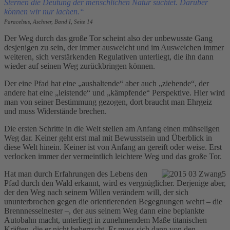
Sternen die Deutung der menschlichen Natur suchtet. Darüber
können wir nur lachen.“
Paracelsus, Aschner, Band I, Seite 14
Der Weg durch das große Tor scheint also der unbewusste Gang
desjenigen zu sein, der immer ausweicht und im Ausweichen immer
weiteren, sich verstärkenden Regulativen unterliegt, die ihn dann
wieder auf seinen Weg zurückbringen können.
Der eine Pfad hat eine „aushaltende“ aber auch „ziehende“, der
andere hat eine „leistende“ und „kämpfende“ Perspektive. Hier wird
man von seiner Bestimmung gezogen, dort braucht man Ehrgeiz
und muss Widerstände brechen.
Die ersten Schritte in die Welt stellen am Anfang einen mühseligen
Weg dar. Keiner geht erst mal mit Bewusstsein und Überblick in
diese Welt hinein. Keiner ist von Anfang an gereift oder weise. Erst
verlocken immer der vermeintlich leichtere Weg und das große Tor.
Hat man durch Erfahrungen des Lebens den
Pfad durch den Wald erkannt, wird es vergnüglicher. Derjenige aber,
der den Weg nach seinem Willen verändern will, der sich
ununterbrochen gegen die orientierenden Begegnungen wehrt – die
Brennnesselnester –, der aus seinem Weg dann eine beplankte
Autobahn macht, unterliegt in zunehmendem Maße titanischen
Kräften, die er nicht beherrscht. Er muss sich dann von den