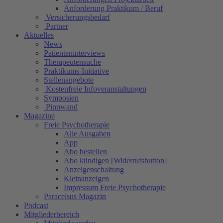
Anforderung Praktikum / Beruf
Versicherungsbedarf
Partner
Aktuelles
News
Patienteninterviews
Therapeutensuche
Praktikums-Initiative
Stellenangebote
Kostenfreie Infoveranstaltungen
Symposien
Pinnwand
Magazine
Freie Psychotherapie
Alle Ausgaben
App
Abo bestellen
Abo kündigen [Widerrufsbutton]
Anzeigenschaltung
Kleinanzeigen
Impressum Freie Psychotherapie
Paracelsus Magazin
Podcast
Mitgliederbereich