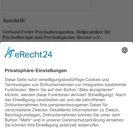
Anschrift
Verband Freier Psychotherapeuten, Heilpraktiker für
Psychotherapie und Psychologischer Berater e.V.
Friedrich-Ludwig-Jahn-Straße 14
31582 Nienburg/Weser
Service-Team
05021-8650320
Diese E-Mail-Adresse ist vor Spambots geschützt! Zur Anzeige
muss JavaScript eingeschaltet sein.
Wir sind Mitglied