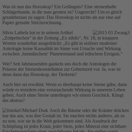
Was ist nun das Horoskop? Ein Gefängnis? Eine sternenhafte
Schlägerbande, in die man geraten ist? Ungerecht? Um es gleich
geradeheraus zu sagen: Das Horoskop ist nichts als nur eine auf
Papier gemalte Strichzeichnung.
Silvio Lathela hat es in seinem Artikel
„Zeitpeitschen“ in der Zeitung „Ex nihilo“, Nr. 18, in knappen
Worten wunderbar ausgedrückt: „Es gibt in seriöser moderner
Astrologie keine Kausalität im Sinne von Ursache und Wirkung
zwischen ‚himmlischem‘ Planetenstand und irdischem Ereignis.“
Wie? Seit Jahrtausenden gaukeln uns doch die Astrologen die
Präsenz der Sternenkonstellation zur Geburtszeit vor. Ja, was ist
denn dann das Horoskop, der Tierkreis?
Auch hier sei erwähnt: Wenn es überhaupt keine Sterne gäbe, dann
würde es trotzdem eine verursachende Wirkung in unserem Leben
geben. Auch ohne Sterne unterliegen wir einem Geschick. Klingt
das abstrus?
Auch die Bäume oder die Kräuter drücken
nur das aus, was ihre Gestalt ist. Sie machen nichts anderes, als so
zu sein, wie sie in die Welt gekommen sind. Als Ausdruck der
Schöpfung ist jedes Kraut, jeder Stein, jedes Mineral eine sichtbare
Erscheinungsform eines unsichtbaren Inhalts. Sie stellen somit