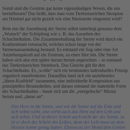
Somit sind die Gestirne gar keine eigenständigen Wesen, die uns
beeinflussen? Das heißt, dass man vom Tierkreiszeichen Skorpion
am Himmel gar nicht gezielt wie eine Marionette eingesetzt wird?
Rein nur die Anordnung der Sterne selbst unterliegt genauso dem
„Wunsch“ der Schöpfung wie z. B. das Aussehen des
Schachtelhalms. Die Zusammenballung der Sterne wird durch ein
Kraftzentrum verursacht, welches schon lange vor der
Sternenansammlung bestand. Es entstand ein Sog oder eine Art
Anziehungskraft auf ein Zentrum, zu einer Idee hin. Die Sterne
haben sich also erst später darum herum angeordnet – so entstand
das Tierkreiszeichen Steinbock. Das Gleiche gilt für den
Schachtelhalm. Es „wollte“ sich ein bestimmtes individuelles Prinzip
organisch manifestieren. Daraufhin fand sich ein anziehendes
„Ideen-Kraftfeld“ zusammen, eine individuelle Komposition aus
prinzipiellen Bestandteilen, und daraus entstand die materielle Form
des Schachtelhalms – baute sich um die „energetische“ Mixtur
herum und „daran an“.
Das Herz ist die Sonne, und wie die Sonne auf die Erde und
sich selbst wirkt, also wirkt auch das Herz auf den Leib und
sich selbst. Und ist dieser Schein auch nicht der der Sonne, so
ist er doch der Schein des Leibes, denn der Leib muss an dem
Herzen Sonne genug haben. Ebenso ist der Mond dem Gehirn