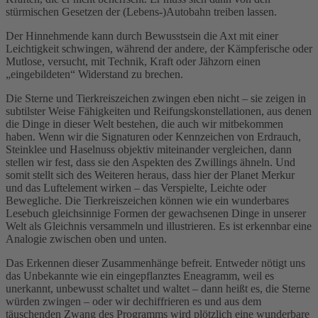
stürmischen Gesetzen der (Lebens-)Autobahn treiben lassen.
Der Hinnehmende kann durch Bewusstsein die Axt mit einer
Leichtigkeit schwingen, während der andere, der Kämpferische oder
Mutlose, versucht, mit Technik, Kraft oder Jähzorn einen
„eingebildeten“ Widerstand zu brechen.
Die Sterne und Tierkreiszeichen zwingen eben nicht – sie zeigen in
subtilster Weise Fähigkeiten und Reifungskonstellationen, aus denen
die Dinge in dieser Welt bestehen, die auch wir mitbekommen
haben. Wenn wir die Signaturen oder Kennzeichen von Erdrauch,
Steinklee und Haselnuss objektiv miteinander vergleichen, dann
stellen wir fest, dass sie den Aspekten des Zwillings ähneln. Und
somit stellt sich des Weiteren heraus, dass hier der Planet Merkur
und das Luftelement wirken – das Verspielte, Leichte oder
Bewegliche. Die Tierkreiszeichen können wie ein wunderbares
Lesebuch gleichsinnige Formen der gewachsenen Dinge in unserer
Welt als Gleichnis versammeln und illustrieren. Es ist erkennbar eine
Analogie zwischen oben und unten.
Das Erkennen dieser Zusammenhänge befreit. Entweder nötigt uns
das Unbekannte wie ein eingepflanztes Eneagramm, weil es
unerkannt, unbewusst schaltet und waltet – dann heißt es, die Sterne
würden zwingen – oder wir dechiffrieren es und aus dem
täuschenden Zwang des Programms wird plötzlich eine wunderbare