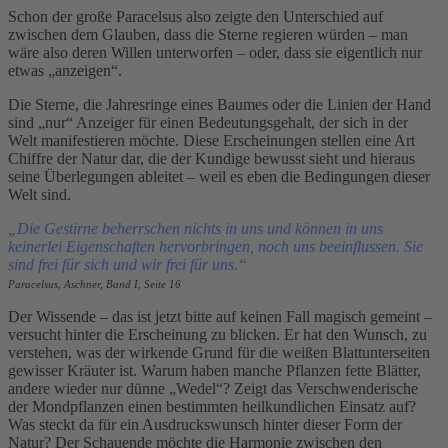
Schon der große Paracelsus also zeigte den Unterschied auf
zwischen dem Glauben, dass die Sterne regieren würden – man
wäre also deren Willen unterworfen – oder, dass sie eigentlich nur
etwas „anzeigen“.
Die Sterne, die Jahresringe eines Baumes oder die Linien der Hand
sind „nur“ Anzeiger für einen Bedeutungsgehalt, der sich in der
Welt manifestieren möchte. Diese Erscheinungen stellen eine Art
Chiffre der Natur dar, die der Kundige bewusst sieht und hieraus
seine Überlegungen ableitet – weil es eben die Bedingungen dieser
Welt sind.
„Die Gestirne beherrschen nichts in uns und können in uns
keinerlei Eigenschaften hervorbringen, noch uns beeinflussen. Sie
sind frei für sich und wir frei für uns.“
Paracelsus, Aschner, Band I, Seite 16
Der Wissende – das ist jetzt bitte auf keinen Fall magisch gemeint –
versucht hinter die Erscheinung zu blicken. Er hat den Wunsch, zu
verstehen, was der wirkende Grund für die weißen Blattunterseiten
gewisser Kräuter ist. Warum haben manche Pflanzen fette Blätter,
andere wieder nur dünne „Wedel“? Zeigt das Verschwenderische
der Mondpflanzen einen bestimmten heilkundlichen Einsatz auf?
Was steckt da für ein Ausdruckswunsch hinter dieser Form der
Natur? Der Schauende möchte die Harmonie zwischen den