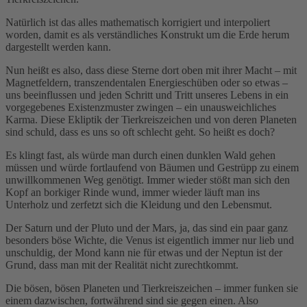
Natürlich ist das alles mathematisch korrigiert und interpoliert
worden, damit es als verständliches Konstrukt um die Erde herum
dargestellt werden kann.
Nun heißt es also, dass diese Sterne dort oben mit ihrer Macht – mit
Magnetfeldern, transzendentalen Energieschüben oder so etwas –
uns beeinflussen und jeden Schritt und Tritt unseres Lebens in ein
vorgegebenes Existenzmuster zwingen – ein unausweichliches
Karma. Diese Ekliptik der Tierkreiszeichen und von deren Planeten
sind schuld, dass es uns so oft schlecht geht. So heißt es doch?
Es klingt fast, als würde man durch einen dunklen Wald gehen
müssen und würde fortlaufend von Bäumen und Gestrüpp zu einem
unwillkommenen Weg genötigt. Immer wieder stößt man sich den
Kopf an borkiger Rinde wund, immer wieder läuft man ins
Unterholz und zerfetzt sich die Kleidung und den Lebensmut.
Der Saturn und der Pluto und der Mars, ja, das sind ein paar ganz
besonders böse Wichte, die Venus ist eigentlich immer nur lieb und
unschuldig, der Mond kann nie für etwas und der Neptun ist der
Grund, dass man mit der Realität nicht zurechtkommt.
Die bösen, bösen Planeten und Tierkreiszeichen – immer funken sie
einem dazwischen, fortwährend sind sie gegen einen. Also