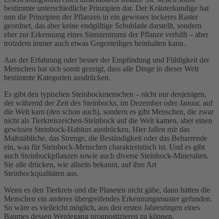
bestimmte unterschiedliche Prinzipien dar. Der Kräuterkundige hat
nun die Prinzipien der Pflanzen in ein gewisses lockeres Raster
geordnet, das aber keine endgültige Schublade darstellt, sondern
eher zur Erkennung eines Sinnzentrums der Pflanze verhilft – aber
trotzdem immer auch etwas Gegenteiliges beinhalten kann.
Aus der Erfahrung oder besser der Empfindung und Fühligkeit der
Menschen hat sich somit gezeigt, dass alle Dinge in dieser Welt
bestimmte Kategorien ausdrücken.
Es gibt den typischen Steinbockmenschen – nicht nur denjenigen,
der während der Zeit des Steinbocks, im Dezember oder Januar, auf
die Welt kam (den schon auch), sondern es gibt Menschen, die zwar
nicht als Tierkreiszeichen-Steinbock auf die Welt kamen, aber einen
gewissen Steinbock-Habitus ausdrücken. Hier fallen mir das
Maßstäbliche, das Strenge, die Beständigkeit oder das Beharrende
ein, was für Steinbock-Menschen charakteristisch ist. Und es gibt
auch Steinbockpflanzen sowie auch diverse Steinbock-Mineralien.
Sie alle drücken, wie allseits bekannt, auf ihre Art
Steinbockqualitäten aus.
Wenn es den Tierkreis und die Planeten nicht gäbe, dann hätten die
Menschen ein anderes übergreifendes Erkennungsmuster gefunden.
So wäre es vielleicht möglich, aus den ersten Jahresringen eines
Baumes dessen Werdegang prognostizieren zu können.