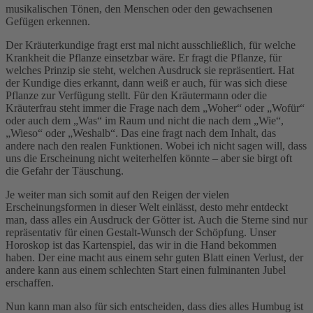
musikalischen Tönen, den Menschen oder den gewachsenen
Gefügen erkennen.
Der Kräuterkundige fragt erst mal nicht ausschließlich, für welche
Krankheit die Pflanze einsetzbar wäre. Er fragt die Pflanze, für
welches Prinzip sie steht, welchen Ausdruck sie repräsentiert. Hat
der Kundige dies erkannt, dann weiß er auch, für was sich diese
Pflanze zur Verfügung stellt. Für den Kräutermann oder die
Kräuterfrau steht immer die Frage nach dem „Woher“ oder „Wofür“
oder auch dem „Was“ im Raum und nicht die nach dem „Wie“,
„Wieso“ oder „Weshalb“. Das eine fragt nach dem Inhalt, das
andere nach den realen Funktionen. Wobei ich nicht sagen will, dass
uns die Erscheinung nicht weiterhelfen könnte – aber sie birgt oft
die Gefahr der Täuschung.
Je weiter man sich somit auf den Reigen der vielen
Erscheinungsformen in dieser Welt einlässt, desto mehr entdeckt
man, dass alles ein Ausdruck der Götter ist. Auch die Sterne sind nur
repräsentativ für einen Gestalt-Wunsch der Schöpfung. Unser
Horoskop ist das Kartenspiel, das wir in die Hand bekommen
haben. Der eine macht aus einem sehr guten Blatt einen Verlust, der
andere kann aus einem schlechten Start einen fulminanten Jubel
erschaffen.
Nun kann man also für sich entscheiden, dass dies alles Humbug ist