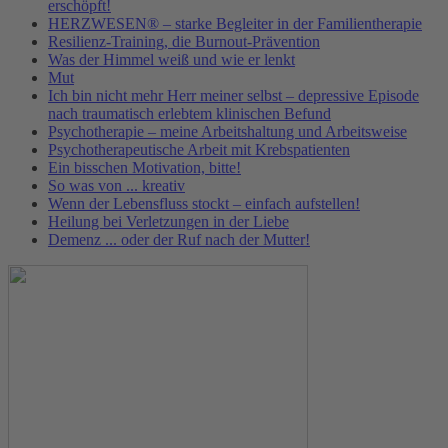
erschöpft!
HERZWESEN® – starke Begleiter in der Familientherapie
Resilienz-Training, die Burnout-Prävention
Was der Himmel weiß und wie er lenkt
Mut
Ich bin nicht mehr Herr meiner selbst – depressive Episode
nach traumatisch erlebtem klinischen Befund
Psychotherapie – meine Arbeitshaltung und Arbeitsweise
Psychotherapeutische Arbeit mit Krebspatienten
Ein bisschen Motivation, bitte!
So was von ... kreativ
Wenn der Lebensfluss stockt – einfach aufstellen!
Heilung bei Verletzungen in der Liebe
Demenz ... oder der Ruf nach der Mutter!