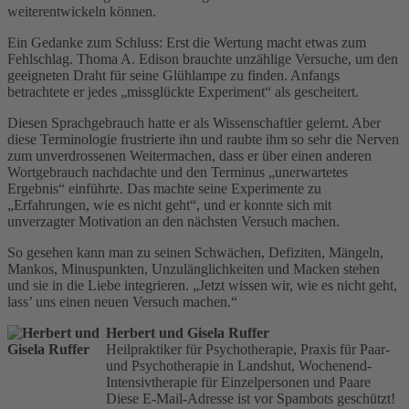
weiterentwickeln können.
Ein Gedanke zum Schluss: Erst die Wertung macht etwas zum
Fehlschlag. Thoma A. Edison brauchte unzählige Versuche, um den
geeigneten Draht für seine Glühlampe zu finden. Anfangs
betrachtete er jedes „missglückte Experiment“ als gescheitert.
Diesen Sprachgebrauch hatte er als Wissenschaftler gelernt. Aber
diese Terminologie frustrierte ihn und raubte ihm so sehr die Nerven
zum unverdrossenen Weitermachen, dass er über einen anderen
Wortgebrauch nachdachte und den Terminus „unerwartetes
Ergebnis“ einführte. Das machte seine Experimente zu
„Erfahrungen, wie es nicht geht“, und er konnte sich mit
unverzagter Motivation an den nächsten Versuch machen.
So gesehen kann man zu seinen Schwächen, Defiziten, Mängeln,
Mankos, Minuspunkten, Unzulänglichkeiten und Macken stehen
und sie in die Liebe integrieren. „Jetzt wissen wir, wie es nicht geht,
lass’ uns einen neuen Versuch machen.“
Herbert und Gisela Ruffer
Heilpraktiker für Psychotherapie, Praxis für Paar-
und Psychotherapie in Landshut, Wochenend-
Intensivtherapie für Einzelpersonen und Paare
Diese E-Mail-Adresse ist vor Spambots geschützt!