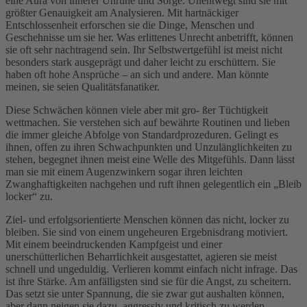
eine Aura von innerer Unruhe und Sorge. Unentwegt sind sie mit
größter Genauigkeit am Analysieren. Mit hartnäckiger
Entschlossenheit erforschen sie die Dinge, Menschen und
Geschehnisse um sie her. Was erlittenes Unrecht anbetrifft, können
sie oft sehr nachtragend sein. Ihr Selbstwertgefühl ist meist nicht
besonders stark ausgeprägt und daher leicht zu erschüttern. Sie
haben oft hohe Ansprüche – an sich und andere. Man könnte
meinen, sie seien Qualitätsfanatiker.
Diese Schwächen können viele aber mit gro- ßer Tüchtigkeit
wettmachen. Sie verstehen sich auf bewährte Routinen und lieben
die immer gleiche Abfolge von Standardprozeduren. Gelingt es
ihnen, offen zu ihren Schwachpunkten und Unzulänglichkeiten zu
stehen, begegnet ihnen meist eine Welle des Mitgefühls. Dann lässt
man sie mit einem Augenzwinkern sogar ihren leichten
Zwanghaftigkeiten nachgehen und ruft ihnen gelegentlich ein „Bleib
locker“ zu.
Ziel- und erfolgsorientierte Menschen können das nicht, locker zu
bleiben. Sie sind von einem ungeheuren Ergebnisdrang motiviert.
Mit einem beeindruckenden Kampfgeist und einer
unerschütterlichen Beharrlichkeit ausgestattet, agieren sie meist
schnell und ungeduldig. Verlieren kommt einfach nicht infrage. Das
ist ihre Stärke. Am anfälligsten sind sie für die Angst, zu scheitern.
Das setzt sie unter Spannung, die sie zwar gut aushalten können,
aber dann neigen sie dazu, aggressiv und kritisch zu werden.