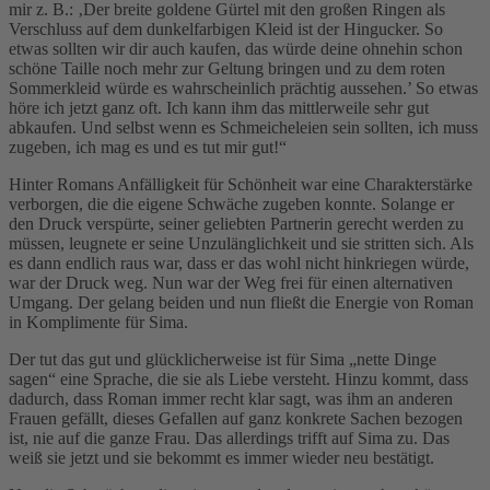
mir z. B.: ‚Der breite goldene Gürtel mit den großen Ringen als
Verschluss auf dem dunkelfarbigen Kleid ist der Hingucker. So
etwas sollten wir dir auch kaufen, das würde deine ohnehin schon
schöne Taille noch mehr zur Geltung bringen und zu dem roten
Sommerkleid würde es wahrscheinlich prächtig aussehen.’ So etwas
höre ich jetzt ganz oft. Ich kann ihm das mittlerweile sehr gut
abkaufen. Und selbst wenn es Schmeicheleien sein sollten, ich muss
zugeben, ich mag es und es tut mir gut!“
Hinter Romans Anfälligkeit für Schönheit war eine Charakterstärke
verborgen, die die eigene Schwäche zugeben konnte. Solange er
den Druck verspürte, seiner geliebten Partnerin gerecht werden zu
müssen, leugnete er seine Unzulänglichkeit und sie stritten sich. Als
es dann endlich raus war, dass er das wohl nicht hinkriegen würde,
war der Druck weg. Nun war der Weg frei für einen alternativen
Umgang. Der gelang beiden und nun fließt die Energie von Roman
in Komplimente für Sima.
Der tut das gut und glücklicherweise ist für Sima „nette Dinge
sagen“ eine Sprache, die sie als Liebe versteht. Hinzu kommt, dass
dadurch, dass Roman immer recht klar sagt, was ihm an anderen
Frauen gefällt, dieses Gefallen auf ganz konkrete Sachen bezogen
ist, nie auf die ganze Frau. Das allerdings trifft auf Sima zu. Das
weiß sie jetzt und sie bekommt es immer wieder neu bestätigt.