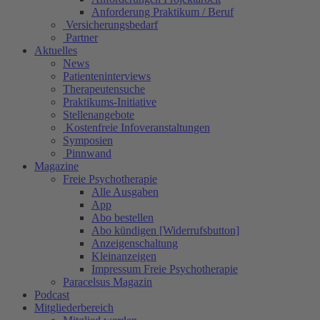
Anforderung Praktikum / Beruf
Versicherungsbedarf
Partner
Aktuelles
News
Patienteninterviews
Therapeutensuche
Praktikums-Initiative
Stellenangebote
Kostenfreie Infoveranstaltungen
Symposien
Pinnwand
Magazine
Freie Psychotherapie
Alle Ausgaben
App
Abo bestellen
Abo kündigen [Widerrufsbutton]
Anzeigenschaltung
Kleinanzeigen
Impressum Freie Psychotherapie
Paracelsus Magazin
Podcast
Mitgliederbereich