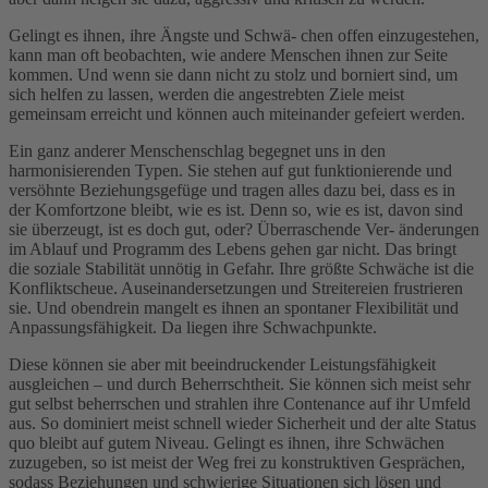
Gelingt es ihnen, ihre Ängste und Schwä- chen offen einzugestehen,
kann man oft beobachten, wie andere Menschen ihnen zur Seite
kommen. Und wenn sie dann nicht zu stolz und borniert sind, um
sich helfen zu lassen, werden die angestrebten Ziele meist
gemeinsam erreicht und können auch miteinander gefeiert werden.
Ein ganz anderer Menschenschlag begegnet uns in den
harmonisierenden Typen. Sie stehen auf gut funktionierende und
versöhnte Beziehungsgefüge und tragen alles dazu bei, dass es in
der Komfortzone bleibt, wie es ist. Denn so, wie es ist, davon sind
sie überzeugt, ist es doch gut, oder? Überraschende Ver- änderungen
im Ablauf und Programm des Lebens gehen gar nicht. Das bringt
die soziale Stabilität unnötig in Gefahr. Ihre größte Schwäche ist die
Konfliktscheue. Auseinandersetzungen und Streitereien frustrieren
sie. Und obendrein mangelt es ihnen an spontaner Flexibilität und
Anpassungsfähigkeit. Da liegen ihre Schwachpunkte.
Diese können sie aber mit beeindruckender Leistungsfähigkeit
ausgleichen – und durch Beherrschtheit. Sie können sich meist sehr
gut selbst beherrschen und strahlen ihre Contenance auf ihr Umfeld
aus. So dominiert meist schnell wieder Sicherheit und der alte Status
quo bleibt auf gutem Niveau. Gelingt es ihnen, ihre Schwächen
zuzugeben, so ist meist der Weg frei zu konstruktiven Gesprächen,
sodass Beziehungen und schwierige Situationen sich lösen und