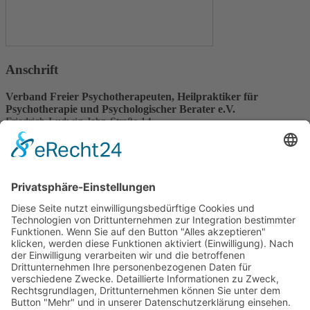
Anschrift
Verband Freier Psychotherapeuten, Heilpraktiker für
Psychotherapie und Psychologischer Berater e.V.
Friedrich-Ludwig-Jahn-Straße 14
31582 Nienburg/Weser
Service-Team
05021-8650320
Diese E-Mail-Adresse ist vor Spambots geschützt! Zur Anzeige
muss JavaScript eingeschaltet sein.
Wir sind Mitglied