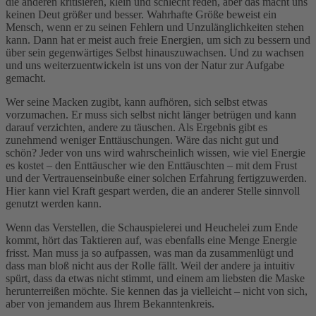
die anderen kritisieren, klein und schlecht reden, aber das macht uns
keinen Deut größer und besser. Wahrhafte Größe beweist ein
Mensch, wenn er zu seinen Fehlern und Unzulänglichkeiten stehen
kann. Dann hat er meist auch freie Energien, um sich zu bessern und
über sein gegenwärtiges Selbst hinauszuwachsen. Und zu wachsen
und uns weiterzuentwickeln ist uns von der Natur zur Aufgabe
gemacht.
Wer seine Macken zugibt, kann aufhören, sich selbst etwas
vorzumachen. Er muss sich selbst nicht länger betrügen und kann
darauf verzichten, andere zu täuschen. Als Ergebnis gibt es
zunehmend weniger Enttäuschungen. Wäre das nicht gut und
schön? Jeder von uns wird wahrscheinlich wissen, wie viel Energie
es kostet – den Enttäuscher wie den Enttäuschten – mit dem Frust
und der Vertrauenseinbuße einer solchen Erfahrung fertigzuwerden.
Hier kann viel Kraft gespart werden, die an anderer Stelle sinnvoll
genutzt werden kann.
Wenn das Verstellen, die Schauspielerei und Heuchelei zum Ende
kommt, hört das Taktieren auf, was ebenfalls eine Menge Energie
frisst. Man muss ja so aufpassen, was man da zusammenlügt und
dass man bloß nicht aus der Rolle fällt. Weil der andere ja intuitiv
spürt, dass da etwas nicht stimmt, und einem am liebsten die Maske
herunterreißen möchte. Sie kennen das ja vielleicht – nicht von sich,
aber von jemandem aus Ihrem Bekanntenkreis.