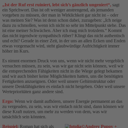
„Ist der Ruf erst ruiniert, lebt sich’s gänzlich ungeniert“,
sagt
ein Sprichwort. Das ist oft weniger anstrengend, als jemanden
vorgeben zu müssen, der man in Wirklichkeit gar nicht ist – oder
was meinen Sie? Was ist denn schon dabei, zuzugeben: „Ich neige
dazu zu schmollen, wenn ich nicht so sehr im Mittelpunkt stehe. Das
ist eine meiner Schwächen. Aber ich mag mich trotzdem.“ Kommt
das nicht irgendwie sympathisch rüber? Klingt das nicht authentisch
und echt? Gerade in einer Zeit, in der uns an allen Ecken und Enden
etwas vorgemacht wird, steht glaubwürdige Aufrichtigkeit immer
höher im Kurs.
Es nimmt enormen Druck von uns, wenn wir nicht mehr vergeblich
versuchen müssen, zu sein, was wir gar nicht sein können, weil wir
die entsprechenden Fähigkeiten nicht in die Wiege gelegt bekamen
und wir auch bisher keine Möglichkeiten hatten, uns die benötigten
Fertigkeiten anzueignen. Oder weil unsere Gehirnstruktur oder
unsere Denkfähigkeiten es einfach nicht hergeben. Oder weil unsere
Werteprioritäten ganz andere sind.
Ergo:
Wenn wir damit aufhören, unsere Energie permanent an das
zu vergeuden, zu sein, was wir einfach nicht sind, dann können wir
diese Kraft nutzen, um mehr zu werden von dem, was wir
tatsächlich sein könnten.
Beispiel:
Roman hat sich als