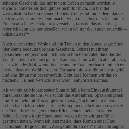
schönste Geschenk, das mir je vom Leben gemacht worden ist,
etwas Schöneres als dich gibt es nicht für mich. Du bist der
wertvollste Schatz in meinem Leben. Und es tut mir so leid, dass es
dich so verletzt und wütend macht, wenn du siehst, dass ich andere
Frauen anschaue. Ich kann ja verstehen, dass du das nicht magst.
Aber ich kann das nur abstellen, wenn ich mir die Augen rausreiße –
willst du das?“
Nach einer kleinen Weile und mit Tränen in den Augen sagte Sima
(der Name bedeutet übrigens Geschenk, Schatz) mit ihrem
persischen Temperament: „Ich hab’ schon befürchtet, dass das die
Wahrheit ist. Du kannst gar nicht anders. Dann will ich aber ab jetzt,
dass wir jedes Mal, wenn du eine andere Frau anschaust und ich es
merke, dass wir darüber reden. Du sagst mir, was dir an ihr so gefällt
und was dir an mir besser gefällt. Geht das? Können wir das so
machen?“ „Einen Versuch ist es wert“, antwortete Roman.
Als wir einige Monate später Sima zufällig beim Einkaufsbummel
trafen, erzählte sie uns, wie schön das Autofahren, Spazierengehen
und Bummeln mit Roman geworden ist. „Noch nie in meinem
Leben habe ich so viele ehrliche Komplimente bekommen wie seit
der Zeit, als wir wegen meiner Eifersüchtelei bei euch waren.
Seither lieben wir die Situationen, wegen derer wir uns früher
gestritten hatten. Wenn ich jetzt merke, dass Roman einer Frau
nachschaut, frage ich ihn: ‚Was gefällt dir an der?’ und dann sagt er