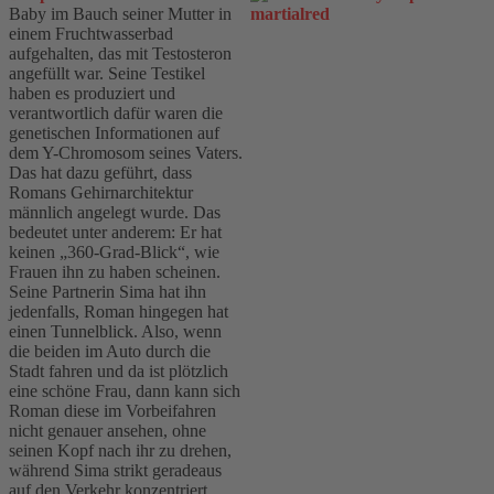
Baby im Bauch seiner Mutter in
einem Fruchtwasserbad
aufgehalten, das mit Testosteron
angefüllt war. Seine Testikel
haben es produziert und
verantwortlich dafür waren die
genetischen Informationen auf
dem Y-Chromosom seines Vaters.
Das hat dazu geführt, dass
Romans Gehirnarchitektur
männlich angelegt wurde. Das
bedeutet unter anderem: Er hat
keinen „360-Grad-Blick“, wie
Frauen ihn zu haben scheinen.
Seine Partnerin Sima hat ihn
jedenfalls, Roman hingegen hat
einen Tunnelblick. Also, wenn
die beiden im Auto durch die
Stadt fahren und da ist plötzlich
eine schöne Frau, dann kann sich
Roman diese im Vorbeifahren
nicht genauer ansehen, ohne
seinen Kopf nach ihr zu drehen,
während Sima strikt geradeaus
auf den Verkehr konzentriert