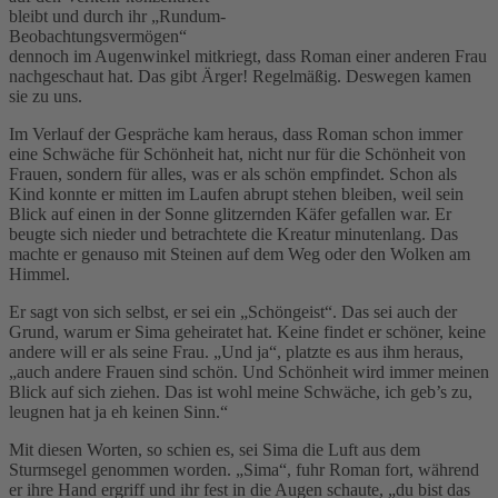
bleibt und durch ihr „Rundum-
Beobachtungsvermögen“
dennoch im Augenwinkel mitkriegt, dass Roman einer anderen Frau
nachgeschaut hat. Das gibt Ärger! Regelmäßig. Deswegen kamen
sie zu uns.
Im Verlauf der Gespräche kam heraus, dass Roman schon immer
eine Schwäche für Schönheit hat, nicht nur für die Schönheit von
Frauen, sondern für alles, was er als schön empfindet. Schon als
Kind konnte er mitten im Laufen abrupt stehen bleiben, weil sein
Blick auf einen in der Sonne glitzernden Käfer gefallen war. Er
beugte sich nieder und betrachtete die Kreatur minutenlang. Das
machte er genauso mit Steinen auf dem Weg oder den Wolken am
Himmel.
Er sagt von sich selbst, er sei ein „Schöngeist“. Das sei auch der
Grund, warum er Sima geheiratet hat. Keine findet er schöner, keine
andere will er als seine Frau. „Und ja“, platzte es aus ihm heraus,
„auch andere Frauen sind schön. Und Schönheit wird immer meinen
Blick auf sich ziehen. Das ist wohl meine Schwäche, ich geb’s zu,
leugnen hat ja eh keinen Sinn.“
Mit diesen Worten, so schien es, sei Sima die Luft aus dem
Sturmsegel genommen worden. „Sima“, fuhr Roman fort, während
er ihre Hand ergriff und ihr fest in die Augen schaute, „du bist das