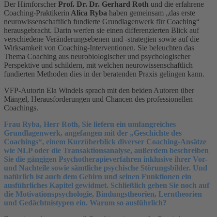
Der Hirnforscher
Prof. Dr. Dr. Gerhard Roth
und die erfahrene
Coaching-Praktikerin
Alica Ryba
haben gemeinsam „das erste
neurowissenschaftlich fundierte Grundlagenwerk für Coaching“
herausgebracht. Darin werfen sie einen differenzierten Blick auf
verschiedene Veränderungsebenen und -strategien sowie auf die
Wirksamkeit von Coaching-Interventionen. Sie beleuchten das
Thema Coaching aus neurobiologischer und psychologischer
Perspektive und schildern, mit welchen neurowissenschaftlich
fundierten Methoden dies in der beratenden Praxis gelingen kann.
VFP-Autorin Ela Windels sprach mit den beiden Autoren über
Mängel, Herausforderungen und Chancen des professionellen
Coachings.
Frau Ryba, Herr Roth, Sie liefern ein umfangreiches
Grundlagenwerk, angefangen mit der „Geschichte des
Coachings“, einem Kurzüberblick diverser Coaching-Ansätze
wie NLP oder die Transaktionsanalyse, außerdem beschreiben
Sie die gängigen Psychotherapieverfahren inklusive ihrer Vor-
und Nachteile sowie sämtliche psychische Störungsbilder. Und
natürlich ist auch dem Gehirn und seinen Funktionen ein
ausführliches Kapitel gewidmet. Schließlich gehen Sie noch auf
die Motivationspsychologie, Bindungstheorien, Lerntheorien
und Gedächtnistypen ein. Warum so ausführlich?