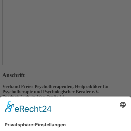
Anschrift
Verband Freier Psychotherapeuten, Heilpraktiker für
Psychotherapie und Psychologischer Berater e.V.
Friedrich-Ludwig-Jahn-Straße 14
31582 Nienburg/Weser
Service-Team
05021-8650320