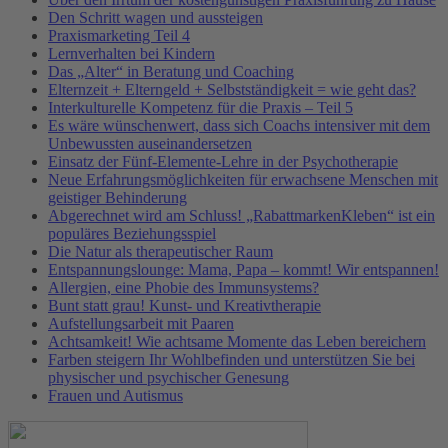
Den Schritt wagen und aussteigen
Praxismarketing Teil 4
Lernverhalten bei Kindern
Das „Alter“ in Beratung und Coaching
Elternzeit + Elterngeld + Selbstständigkeit = wie geht das?
Interkulturelle Kompetenz für die Praxis – Teil 5
Es wäre wünschenwert, dass sich Coachs intensiver mit dem
Unbewussten auseinandersetzen
Einsatz der Fünf-Elemente-Lehre in der Psychotherapie
Neue Erfahrungsmöglichkeiten für erwachsene Menschen mit
geistiger Behinderung
Abgerechnet wird am Schluss! „RabattmarkenKleben“ ist ein
populäres Beziehungsspiel
Die Natur als therapeutischer Raum
Entspannungslounge: Mama, Papa – kommt! Wir entspannen!
Allergien, eine Phobie des Immunsystems?
Bunt statt grau! Kunst- und Kreativtherapie
Aufstellungsarbeit mit Paaren
Achtsamkeit! Wie achtsame Momente das Leben bereichern
Farben steigern Ihr Wohlbefinden und unterstützen Sie bei
physischer und psychischer Genesung
Frauen und Autismus