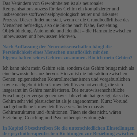
Das Verändern von Gewohnheiten ist als neuronaler
Reorganisationsprozess für das Gehirn ein komplizierter und
insbesondere stoffwechselphysiologisch teurer und riskanter
Prozess. Dieser findet nur statt, wenn er die Grundbedürfnisse des
Menschen befriedigt, also die Suche nach Nähe, Beziehung,
Objektbindung, Autonomie und Identität – die Harmonie zwischen
unbewussten und bewussten Motiven.
Nach Auffassung der Neurowissenschaften hängt die
Persönlichkeit eines Menschen unauflöslich mit den
Eigenschaften seines Gehirns zusammen. Bin ich mein Gehirn?
Ich kann nicht mein Gehirn sein, sondern das Gehirn bringt mich als
eine bewusste Instanz hervor. Hierzu ist die Interaktion zwischen
Genen, epigenetischen Kontrollmechanismen und vorgeburtlichen
sowie nachgeburtlichen Umwelteinflüssen notwendig, die sich
insgesamt im Gehirn manifestieren. Die neurowissenschaftliche
Forschung der vergangenen zwei Jahrzehnte hat gezeigt, dass das
Gehirn sehr viel plastischer ist als je angenommen. Kurz: Vorund
nachgeburtliche Umwelteinflüsse ver- ändern massiv
Gehirnstrukturen und -funktionen. Täten sie dies nicht, wären
Erziehung, Coaching und Psychotherapie wirkungslos.
In Kapitel 6 beschreiben Sie die unterschiedlichen Einstellungen
der psychotherapeutischen Richtungen zur Beziehung zwischen