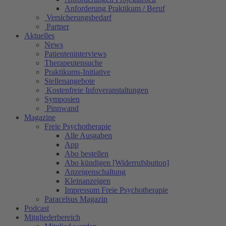
Anforderung Praktikum / Beruf
Versicherungsbedarf
Partner
Aktuelles
News
Patienteninterviews
Therapeutensuche
Praktikums-Initiative
Stellenangebote
Kostenfreie Infoveranstaltungen
Symposien
Pinnwand
Magazine
Freie Psychotherapie
Alle Ausgaben
App
Abo bestellen
Abo kündigen [Widerrufsbutton]
Anzeigenschaltung
Kleinanzeigen
Impressum Freie Psychotherapie
Paracelsus Magazin
Podcast
Mitgliederbereich