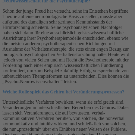
Neurowissenschaft für die Psychotherapie?
Schon der junge Freud hat versucht, seine im Entstehen begriffene
Theorie auf eine neurobiologische Basis zu stellen, musste aber
aufgrund des damaligen sehr geringen Kenntnisstands der
Hirnforschung scheitern. Seine psychoanalytischen Nachfolger
haben sich dann für eine ausschließlich geisteswissenschaftliche
Ausrichtung ihrer Psychotherapiemodelle entschieden, ebenso wie
die meisten anderen psychotherapeutischen Richtungen mit
Ausnahme der Verhaltenstherapie, die stets einen engen Bezug zur
biologisch-psychologischen Verhaltensforschung hatte. Heute wird
jedoch von vielen Seiten und mit Recht die Psychotherapie mit der
Forderung nach einer empirisch-wissenschaftlichen Fundierung
konfrontiert, um zum Beispiel zukünftig Erfolg versprechende von
unbrauchbaren Therapieformen zu unterscheiden. Dies können die
„Psycho-Neurowissenschaften“ leisten.
Welche Rolle spielt das Gehirn bei Veränderungsprozessen?
Unterschiedliche Verfahren bewirken, wenn sie erfolgreich sind,
Veränderungen in unterschiedlichen Bereichen des Gehirns. Dabei
lassen sich Veränderungen, die auf bewussten, verbal-
kommunikativen Verfahren beruhen, von solchen, die nonverbal-
kommunikativ und intuitiv wirken, und schließ- lich von solchen,
die nur „prozedural“ über ein Einüben neuer Weisen des Fühlens,
Denkens und Handels geschehen, unterscheiden. Die ersten