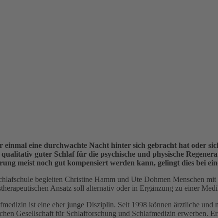
r einmal eine durchwachte Nacht hinter sich gebracht hat oder sich
l qualitativ guter Schlaf für die psychische und physische Regener
örung meist noch gut kompensiert werden kann, gelingt dies bei ei
Schlafschule begleiten Christine Hamm und Ute Dohmen Menschen mit I
stherapeutischen Ansatz soll alternativ oder in Ergänzung zu einer Medi
fmedizin ist eine eher junge Disziplin. Seit 1998 können ärztliche un
chen Gesellschaft für Schlafforschung und Schlafmedizin erwerben. Er