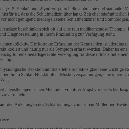
 (z. B. Schlafapnoe-Syndrom) durch die ambulante und stationäre Ver
und hierfür ist, dass die Schlafmedizin über lange Zeit eher stiefmütter
e vor nicht genügend niedergelassene Schlafmediziner und Somnologen,
e Ansätze beschränken sich oft auf eine rein medikamentöse Therapie. 
d Diagnosestellung in ihrem Praxisalltag zur Verfügung steht.
entenkollektiv. Die korrekte Erfassung der Kennzahlen ist allerdings i
ekt kodiert und häufig nur als Symptom erfasst werden. Daher ist eine 
enzug für eine bedarfsgerechte Versorgung für diese oftmals mit eine
ichtig.
physiologische Reaktion auf die erlebte Schlaflosigkeit eine wichtige R
nüber ihrem Schlaf. Herzklopfen, Muskelverspannungen, eine innere U
m Weg.
verhaltenstherapeutischen Methoden von ihrer Angst vor der Schlaflosig
 zu vermitteln.
 auf den Anleitungen des Schlaftrainings von Tilman Müller und Beate 
lisse