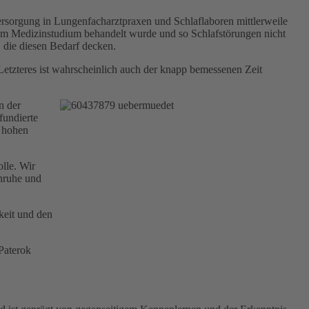
sorgung in Lungenfacharztpraxen und Schlaflaboren mittlerweile
lich im Medizinstudium behandelt wurde und so Schlafstörungen nicht
 die diesen Bedarf decken.
Letzteres ist wahrscheinlich auch der knapp bemessenen Zeit
n der
fundierte
m hohen
olle. Wir
nruhe und
keit und den
Paterok