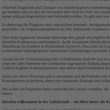
Während Diagnostik und Therapie von schlafbezogenen Atemstörungen
gut etabliert sind, ist dies bei Insomnien eher nicht der Fall. Ein Gr
immer adäquat diagnostiziert und behandelt werden. Es gibt nach wi
Es überwiegt die Diagnose einer organischen Insomnie, therapeutisch
geschuldet, die Allgemeinmedizinern für eine umfassende Anamnese un
Eine nicht organische Insomnie überwiegt aber gerade im jüngeren Pati
aktuellen Kodierpraxis problematisch, da die Insomnien oftmals inkorr
Darstellung der Inzidenz in Deutschland erschwert. Dies wäre im Geg
Leidensdruck einhergehenden chronischen Erkrankungen essenziell w
Gerade bei der Chronifizierung einer Schlafstörung spielt die psycho-
sehen bei allen Patienten eine zunehmend angespannte Haltung gege
Grübeln begleiten Einschlafprozesse und stehen dem Schlafeintritt i
Genau bei diesen Prozessen gilt es anzusetzen und die Patienten mit 
Konsequenzen zu befreien, ihnen eine entspannte Haltung zum Schlaf
Wir wollen im Folgenden diesen methodischen Ansatz vorstellen, der
basiert.
Herzlich willkommen in der Schlafschule – ein Blick hinter die Ku