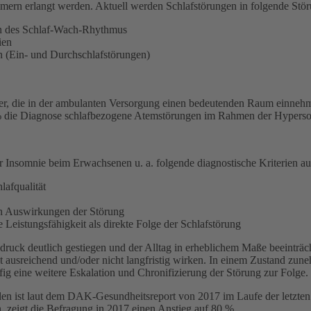
ern erlangt werden. Aktuell werden Schlafstörungen in folgende Störun
n des Schlaf-Wach-Rhythmus
ien
 (Ein- und Durchschlafstörungen)
er, die in der ambulanten Versorgung einen bedeutenden Raum einneh
 % die Diagnose schlafbezogene Atemstörungen im Rahmen der Hypers
Insomnie beim Erwachsenen u. a. folgende diagnostische Kriterien a
lafqualität
en Auswirkungen der Störung
 Leistungsfähigkeit als direkte Folge der Schlafstörung
ruck deutlich gestiegen und der Alltag in erheblichem Maße beeinträchti
cht ausreichend und/oder nicht langfristig wirken. In einem Zustand zu
g eine weitere Eskalation und Chronifizierung der Störung zur Folge.
len ist laut dem DAK-Gesundheitsreport von 2017 im Laufe der letzten
, zeigt die Befragung in 2017 einen Anstieg auf 80 %.