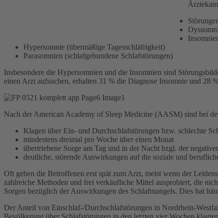
Ärztekamm
Störunge
Dyssomn
Insomnien
Hypersomnie (übermäßige Tagesschläfrigkeit)
Parasomnien (schlafgebundene Schlafstörungen)
Insbesondere die Hypersomnien und die Insomnien sind Störungsbild
einen Arzt aufsuchen, erhalten 31 % die Diagnose Insomnie und 28
Nach der American Academy of Sleep Medicine (AASM) sind bei der 
Klagen über Ein- und Durchschlafstörungen bzw. schlechte Sch
mindestens dreimal pro Woche über einen Monat
übertriebene Sorge am Tag und in der Nacht bzgl. der negativ
deutliche, störende Auswirkungen auf die soziale und berufliche
Oft gehen die Betroffenen erst spät zum Arzt, meist wenn der Leidensd
zahlreiche Methoden und frei verkäufliche Mittel ausprobiert, die ni
Sorgen bezüglich der Auswirkungen des Schlafmangels. Dies hat häufi
Der Anteil von Einschlaf-/Durchschlafstörungen in Nordrhein-Westfa
Bevölkerung über Schlafstörungen in den letzten vier Wochen klagten