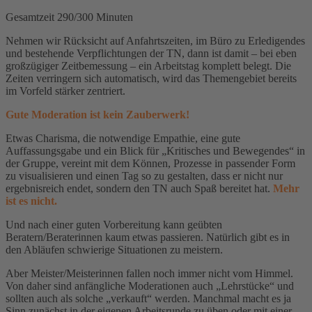
Gesamtzeit 290/300 Minuten
Nehmen wir Rücksicht auf Anfahrtszeiten, im Büro zu Erledigendes
und bestehende Verpflichtungen der TN, dann ist damit – bei eben
großzügiger Zeitbemessung – ein Arbeitstag komplett belegt. Die
Zeiten verringern sich automatisch, wird das Themengebiet bereits
im Vorfeld stärker zentriert.
Gute Moderation ist kein Zauberwerk!
Etwas Charisma, die notwendige Empathie, eine gute
Auffassungsgabe und ein Blick für „Kritisches und Bewegendes“ in
der Gruppe, vereint mit dem Können, Prozesse in passender Form
zu visualisieren und einen Tag so zu gestalten, dass er nicht nur
ergebnisreich endet, sondern den TN auch Spaß bereitet hat.
Mehr
ist es nicht.
Und nach einer guten Vorbereitung kann geübten
Beratern/Beraterinnen kaum etwas passieren. Natürlich gibt es in
den Abläufen schwierige Situationen zu meistern.
Aber Meister/Meisterinnen fallen noch immer nicht vom Himmel.
Von daher sind anfängliche Moderationen auch „Lehrstücke“ und
sollten auch als solche „verkauft“ werden. Manchmal macht es ja
Sinn zunächst in der eigenen Arbeitsrunde zu üben oder mit einer