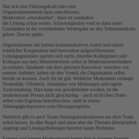
Hat sich eine Führungskraft oder eine
Organisationseinheit dazu entschlossen,
Moderation „einzukaufen“, dann ist zumindest
die Leitung schon weiter. Schwierigkeiten wird es dann unter
Umständen in der vermittelnden Weitergabe an den Teilnehmerkreis
geben. Davon später.
Organisationen mit hohem kommunikativen Anteil und einem
wirklicher Kooperation und Innovation aufgeschlossenen
Leitungsgedanken sperren sich nicht, einzelne Kolleginnen und
Kollegen aus dem Mitarbeiterkreis selbst in Moderationstechniken
zu schulen. Qualitativ mit dem gleichen Knowhow versehen wie
externe Anbieter, haben sie den Vorteil, die Organisation selbst
bereits zu kennen. Auch für sie gilt: Wirkliche Moderation verlangt
Neutralität, Offenheit, Akzeptanz von Meinungen und eigene
Zurückhaltung. Dies kann nur gewährleistet werden, ist die
moderierende Person nicht gleichzeitig – auch nicht über Dritte –
selbst vom Ergebnis betroffen bzw. steht in einem
Abhängigkeitsprozess zum Sitzungsergebnis.
Natürlich gibt es auch Team-/Sitzungsmoderationen aus dem Team
selbst heraus. In aller Regel sind dann aber die Themen übersichtlich
angelegt und Lösungsfindungen bereiten kaum Probleme.
Externe und interne Moderationen bieten ihre je eigenen Vorteile