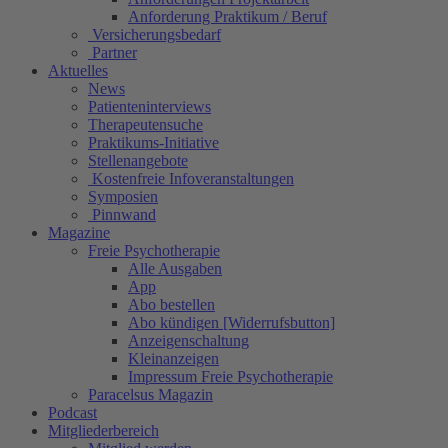
Anforderung Praktikum / Beruf
Versicherungsbedarf
Partner
Aktuelles
News
Patienteninterviews
Therapeutensuche
Praktikums-Initiative
Stellenangebote
Kostenfreie Infoveranstaltungen
Symposien
Pinnwand
Magazine
Freie Psychotherapie
Alle Ausgaben
App
Abo bestellen
Abo kündigen [Widerrufsbutton]
Anzeigenschaltung
Kleinanzeigen
Impressum Freie Psychotherapie
Paracelsus Magazin
Podcast
Mitgliederbereich