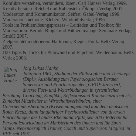
Konflikte verstehen, verhindern, lösen. Carl Hanser Verlag 1999.
Kreativ beraten. Reichel und Rabenstein. Öktopia Verlag 2001.
Moderation und Kommunikation. Seifert. Gabal-Verlag 1999.
Moderationsmethode. Klebert. Windmühlverlag 1996.
Tools im Problemlösungsprozess – Leitfaden und Toolbox für
Moderatoren. Berndt, Bingel und Bittner. managerSeminare Verlags
GmbH 2007.
Zielgerichtet moderieren. Hartmann, Rieger, Funk. Beltz Verlag
2007.
100 Tipps & Tricks für Pinnwand und Flipchart. Weidenmann. Beltz
Verlag 2003.
Jörg Lukas Hanke
Jahrgang 1961, Studium der Philosophie und Theologie
(Dipl.), Ausbildung zum Psychologischen Berater,
Supervisor und Paartherapeuten, GPOP-lizenziert,
diverse Fort- und Weiterbildungen in systemischer
Beratung, Coaching, Konflikt-, Reflexionsund Kompetenzarbeit etc.
Zunächst Mitarbeiter in Wirtschaftsverbänden, einer
Unternehmensberatung (Krisenmanagement) und dem deutschen
Roten Kreuz, dann langjähriger Psychosozialleiter von diversen
Einrichtungen des Landes Rheinland-Pfalz, seit 2003 Referent für
Personalentwicklung im Ministerium des Innern und für Sport,
Mainz. Nebenberuflich Trainer, Coach und Supervisor. Mitglied im
VFP seit 1991.