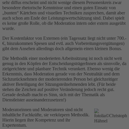
sehr diffus erscheint und nicht wenige diesem Personenkreis zwar
besondere rhetorische Kenntnisse und einen guten Einsatz von
„bunten“ Kärtchen und visuellen Techniken zusprechen, damit aber
auch schon am Ende der Leistungswertschätzung sind. Dabei spielt
es keine große Rolle, ob die Moderation intern oder extern ausgeübt
wurde.
Der Kostenfaktor von Externen (ein Tagessatz liegt nicht unter 700.-
€, hinzukommen Spesen und evtl. auch Vorbereitungsvergütungen)
gibt dem Ansehen allerdings doch allgemein einen kleinen Bonus.
Die Methodik einer moderierten Arbeitssitzung ist noch nicht weit
genug in den Köpfen der EntscheidungsträgerInnen als sinnvolle, da
zielgerichtete und planbare Technik verankert. Ebenso wenig die
Erkenntnis, dass Moderation gerade von der Neutralität und dem
Sichzurücknehmen der moderierenden Person bei gleichzeitiger
aktiver Beteiligung der Sitzungsteilnehmenden lebt. (Für beide
stehen die Zeichen auf positive Veränderung jedoch recht gut.
Gerade deshalb macht es Sinn, sich mit der Thematik als
Dienstleister auseinanderzusetzen!)
Moderatorinnen und Moderatoren sind nicht
inhaltliche Fachkräfte, sie verkörpern Methodik.
Hierin liegen ihre Kompetenz und ihr
Expertentum.