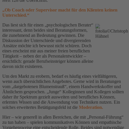
Heft 128 die Überschrift:
„Ob Coach oder Supervisor macht für den Klienten keinen
Unterschied.“
Das liest sich für einen „psychologischen Berater“
interessant, denn beides sind Beratungsformen,
die zunehmend an Bedeutung gewinnen. Die
Diskussion der Unterschiede und divergierenden
Ansätze möchte ich bewusst nicht schüren. Doch
eines erscheint mir aus meiner freien beruflichen
Tätigkeit – neben der als Personalentwickler –
ersichtlich: gerade Berufseinsteiger können alleine
davon nicht existieren.
Um den Markt zu erobern, bedarf es häufig eines vielfältigeren,
wenn auch übersichtlichen Angebotes. Gerne wird in Beratungen
vom „dargebotenen Blumenstrauß“, einem Handwerkskoffer und
Ähnlichem gesprochen. „Junge“ Kolleginnen und Kollegen sollten
daher ihr Spektrum gezielt ausweiten und berufliches Können,
erlerntes Wissen und die Anwendung von Techniken nutzen. Ein
solches erweitertes Betätigungsfeld ist die
Moderation.
Hier – wie generell in allen Bereichen, die mit „Personal-Führung“
zu tun haben – spielen kommunikatives Können und empathische
Vorgehensweise eine entscheidende Rolle. Beides sind notwendige