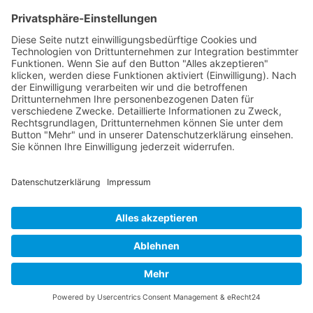
Verband Freier Psychotherapeuten, Heilpraktiker für
Psychotherapie und Psychologischer Berater e.V.
Friedrich-Ludwig-Jahn-Straße 14
31582 Nienburg/Weser
Service-Team
05021-8650320
Diese E-Mail-Adresse ist vor Spambots geschützt! Zur Anzeige
muss JavaScript eingeschaltet sein.
Wir sind Mitglied
VFP
Impressum
Datenschutzerklärung
Login