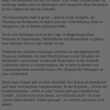
liegt. Die Ressource ist „Ich bin stark“. Der Wille, zu überleben, ist
eindeutig stärker und wir übertragen und integrieren diese Ressource
in die Gegenwart und die Zukunft.
Als Hausaufgabe malt er gerne – aktuell ist die Aufgabe, die
Situation im Brutkasten zu malen und alle Unterstützung darin zu
integrieren, die er damals gebraucht hätte.
Nach acht Sitzungen ist er in der Lage, in Begleitung seiner
Partnerin in Supermärkte, Möbelhäuser und Restaurants zu gehen.
Sein nächstes Ziel ist, dies alleine zu tun.
Während der nächsten Sitzungen arbeiten wir durchgehend mit
Hypnose, mehrmals mit einer Rückführung zu der Situation im
Brutkasten, auch immer wieder mit Progression in die Zukunft.
Außerdem erlernt er Atemtechniken, die er beim Auftreten von
Angstsymptomen anwenden kann. Der Abstand der Sitzungen ist
nun wöchentlich.
Nach einer Grippe gibt es einen Rückfall. Der Klient ist demotiviert
und hatte verschiedene Angstmomente. In der Hypnose – Arbeit am
Kindheitstrauma – erlebt er seine Geburt und ganz deutlich das
Gefühl: „Ich bin noch nicht bereit, ich will noch nicht“. Er wird
„durch einen dunklen Tunnel gesaugt“, ist verwirrt und kann nicht
atmen.