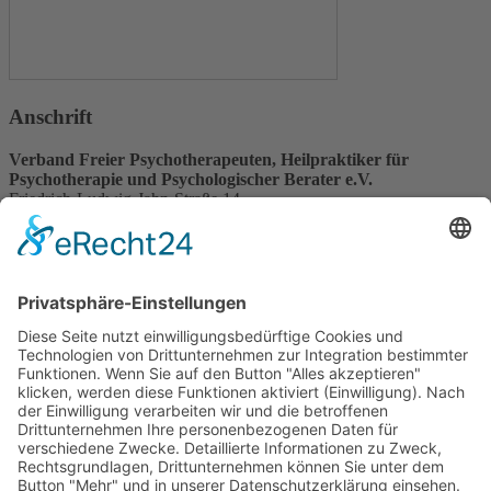
Anschrift
Verband Freier Psychotherapeuten, Heilpraktiker für
Psychotherapie und Psychologischer Berater e.V.
Friedrich-Ludwig-Jahn-Straße 14
31582 Nienburg/Weser
Service-Team
05021-8650320
Diese E-Mail-Adresse ist vor Spambots geschützt! Zur Anzeige
muss JavaScript eingeschaltet sein.
Wir sind Mitglied