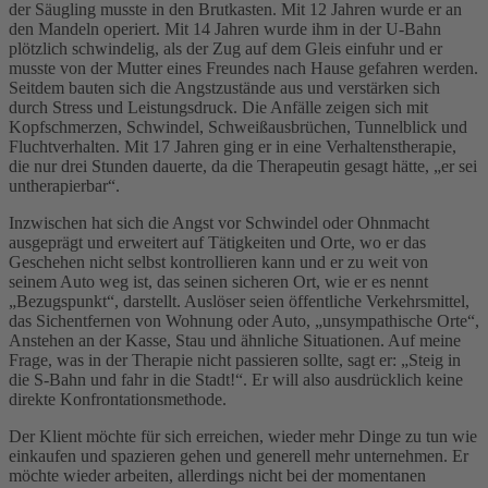
der Säugling musste in den Brutkasten. Mit 12 Jahren wurde er an
den Mandeln operiert. Mit 14 Jahren wurde ihm in der U-Bahn
plötzlich schwindelig, als der Zug auf dem Gleis einfuhr und er
musste von der Mutter eines Freundes nach Hause gefahren werden.
Seitdem bauten sich die Angstzustände aus und verstärken sich
durch Stress und Leistungsdruck. Die Anfälle zeigen sich mit
Kopfschmerzen, Schwindel, Schweißausbrüchen, Tunnelblick und
Fluchtverhalten. Mit 17 Jahren ging er in eine Verhaltenstherapie,
die nur drei Stunden dauerte, da die Therapeutin gesagt hätte, „er sei
untherapierbar“.
Inzwischen hat sich die Angst vor Schwindel oder Ohnmacht
ausgeprägt und erweitert auf Tätigkeiten und Orte, wo er das
Geschehen nicht selbst kontrollieren kann und er zu weit von
seinem Auto weg ist, das seinen sicheren Ort, wie er es nennt
„Bezugspunkt“, darstellt. Auslöser seien öffentliche Verkehrsmittel,
das Sichentfernen von Wohnung oder Auto, „unsympathische Orte“,
Anstehen an der Kasse, Stau und ähnliche Situationen. Auf meine
Frage, was in der Therapie nicht passieren sollte, sagt er: „Steig in
die S-Bahn und fahr in die Stadt!“. Er will also ausdrücklich keine
direkte Konfrontationsmethode.
Der Klient möchte für sich erreichen, wieder mehr Dinge zu tun wie
einkaufen und spazieren gehen und generell mehr unternehmen. Er
möchte wieder arbeiten, allerdings nicht bei der momentanen