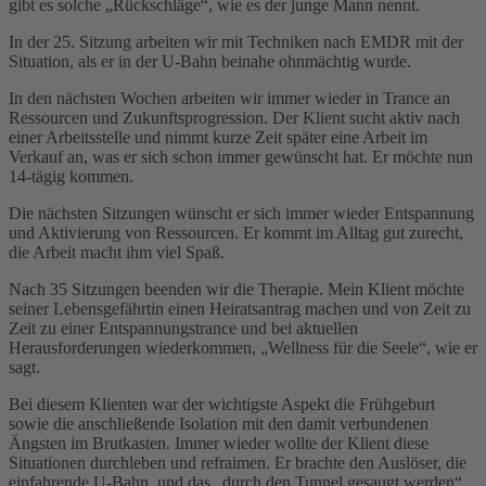
gibt es solche „Rückschläge“, wie es der junge Mann nennt.
In der 25. Sitzung arbeiten wir mit Techniken nach EMDR mit der
Situation, als er in der U-Bahn beinahe ohnmächtig wurde.
In den nächsten Wochen arbeiten wir immer wieder in Trance an
Ressourcen und Zukunftsprogression. Der Klient sucht aktiv nach
einer Arbeitsstelle und nimmt kurze Zeit später eine Arbeit im
Verkauf an, was er sich schon immer gewünscht hat. Er möchte nun
14-tägig kommen.
Die nächsten Sitzungen wünscht er sich immer wieder Entspannung
und Aktivierung von Ressourcen. Er kommt im Alltag gut zurecht,
die Arbeit macht ihm viel Spaß.
Nach 35 Sitzungen beenden wir die Therapie. Mein Klient möchte
seiner Lebensgefährtin einen Heiratsantrag machen und von Zeit zu
Zeit zu einer Entspannungstrance und bei aktuellen
Herausforderungen wiederkommen, „Wellness für die Seele“, wie er
sagt.
Bei diesem Klienten war der wichtigste Aspekt die Frühgeburt
sowie die anschließende Isolation mit den damit verbundenen
Ängsten im Brutkasten. Immer wieder wollte der Klient diese
Situationen durchleben und refraimen. Er brachte den Auslöser, die
einfahrende U-Bahn, und das „durch den Tunnel gesaugt werden“