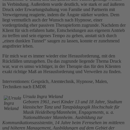
in Verbindung. Außerdem wurde deutlich, wie stark er auf äußeren
Druck oder Erwartungshaltung von Familie und Partnerin mit
Verweigerung reagierte, indem die Ängste stärker wurden. Dem
liegt vermutlich auch der Wunsch nach Hypnose, einer
vordergründig eher passiven Therapieform zugrunde. Nachdem der
Klient für sich erfahren hatte, Entscheidungen aus eigenem Antrieb
zu treffen und sein eigenes Tempo zu gehen, anstatt sich durch
„einen dunklen Tunnel“ saugen zu lassen, konnte er zunehmend
angstfreier leben.
Für mich war es immer wieder eine Herausforderung, mit den
Rückfällen umzugehen. Da das zugrunde liegende Thema Druck
war, war es umso wichtiger, in der Therapie das für den Klienten
exakt richtige Maß an Herausforderung und Verweilen zu finden.
Interventionen: Gespräch, Atemtechnik, Hypnose, Malen,
Techniken nach EMDR
Ursula Ingra Wieland
Geboren 1961, zwei Kinder 13 und 18 Jahre, Studium
klassischer Tanz und Tanzpädagogik Hochschule für
Musik Heidelberg/Mannheim, Engagements, u. a.
Nationaltheater Mannheim. Ausbildung zur
Kommunikationsassistentin, 14 Jahre beim Fernsehen im mittleren
und höheren Management, Ausbildungen auf dem Gebiet der