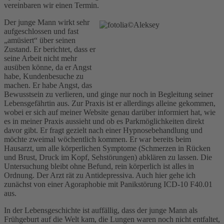
vereinbaren wir einen Termin.
Der junge Mann wirkt sehr
aufgeschlossen und fast
„amüsiert“ über seinen
Zustand. Er berichtet, dass er
seine Arbeit nicht mehr
ausüben könne, da er Angst
habe, Kundenbesuche zu
machen. Er habe Angst, das
Bewusstsein zu verlieren, und ginge nur noch in Begleitung seiner
Lebensgefährtin aus. Zur Praxis ist er allerdings alleine gekommen,
wobei er sich auf meiner Website genau darüber informiert hat, wie
es in meiner Praxis aussieht und ob es Parkmöglichkeiten direkt
davor gibt. Er fragt gezielt nach einer Hypnosebehandlung und
möchte zweimal wöchentlich kommen. Er war bereits beim
Hausarzt, um alle körperlichen Symptome (Schmerzen in Rücken
und Brust, Druck im Kopf, Sehstörungen) abklären zu lassen. Die
Untersuchung bleibt ohne Befund, rein körperlich ist alles in
Ordnung. Der Arzt rät zu Antidepressiva. Auch hier gehe ich
zunächst von einer Agoraphobie mit Panikstörung ICD-10 F40.01
aus.
In der Lebensgeschichte ist auffällig, dass der junge Mann als
Frühgeburt auf die Welt kam, die Lungen waren noch nicht entfaltet,