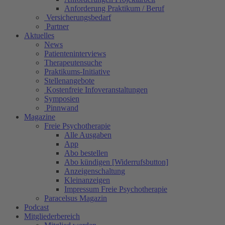
Anforderung Praktikum / Beruf
Versicherungsbedarf
Partner
Aktuelles
News
Patienteninterviews
Therapeutensuche
Praktikums-Initiative
Stellenangebote
Kostenfreie Infoveranstaltungen
Symposien
Pinnwand
Magazine
Freie Psychotherapie
Alle Ausgaben
App
Abo bestellen
Abo kündigen [Widerrufsbutton]
Anzeigenschaltung
Kleinanzeigen
Impressum Freie Psychotherapie
Paracelsus Magazin
Podcast
Mitgliederbereich