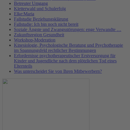
Betreuter Umgang
Kletterwald und Schulerfolg
Elke:Maria
Fallstudie Beziehungsklärung
Fallstudie: Ich bin noch nicht bereit
Soziale Ängste und Zwangsstörungen: enge Verwandte …
Zukunftsregion Gesundheit
Workshop-Moderation
Kinesiologie, Psychologische Beratung und Psychotherapie
im Spannungsfeld rechtlicher Bestimmungen
Erfordernisse psychotherapeutischer Erstversorgung für
Kinder und Jugendliche nach dem plötzlichen Tod eines
Elternteils
Was unterscheidet Sie von Ihren Mitbewerbern?