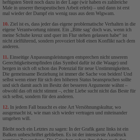
heftigsten Streit noch dazu in der Lage (wir haben es zahlreiche
Male in unserer therapeutischen Arbeit erlebt) – und dann ist erst
mal wieder der Dampf ein wenig raus aus dem Wigwam.
10.
Ziel ist es, dass jeder das eigene problematische Verhalten in die
eigene Verantwortung nimmt. Ein „Bitte sag’ doch was, wenn ich
meine Schuhe kreuz und quer im Flur stehen gelassen habe“ ist
nicht zielführend, sondern provoziert bloß einen Konflikt nach dem
anderen.
11.
Einseitige Anpassungsleistungen entsprechen nicht unserem
Gerechtigkeitsempfinden (das Symbol dafür ist die Waage) und
bergen in sich oft schon das Potenzial für neue Unstimmigkeiten.
Die gemeinsame Beziehung ist immer die Sache von beiden! Und
selbst wenn einer für sich den höheren Status beanspruchen sollte
und sich damit auch im Besitz der besseren Argumente wähnt –
obwohl das oft nicht stimmt –, echte Liebe sucht nicht das Beste für
sich selbst, sondern für den anderen.
12.
In jedem Fall braucht es eine Art Versöhnungskultur, wo
ausgemacht ist, wie man sich wieder vertragen und miteinander
umgehen will.
Bleibt noch ein Letztes zu sagen: In der Grafik ganz links ist ein
Balken unbeschriftet geblieben. Es ist der intensivste Ausdruck