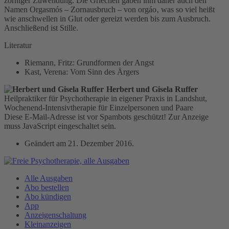
zorniger Zuwendung. Die Griechen gaben ihm daher auch den
Namen Orgasmós – Zornausbruch – von orgáo‚ was so viel heißt
wie anschwellen in Glut oder gereizt werden bis zum Ausbruch.
Anschließend ist Stille.
Literatur
Riemann, Fritz: Grundformen der Angst
Kast, Verena: Vom Sinn des Ärgers
Herbert und Gisela Ruffer
Heilpraktiker für Psychotherapie in eigener Praxis in Landshut,
Wochenend-Intensivtherapie für Einzelpersonen und Paare
Diese E-Mail-Adresse ist vor Spambots geschützt! Zur Anzeige
muss JavaScript eingeschaltet sein.
Geändert am
21. Dezember 2016
.
Alle Ausgaben
Abo bestellen
Abo kündigen
App
Anzeigenschaltung
Kleinanzeigen