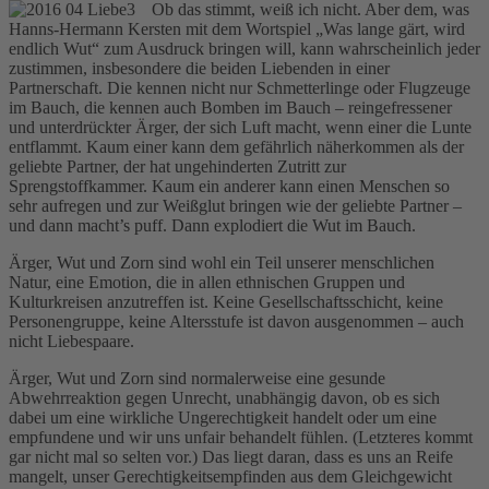
Ob das stimmt, weiß ich nicht. Aber dem, was
Hanns-Hermann Kersten mit dem Wortspiel „Was lange gärt, wird
endlich Wut“ zum Ausdruck bringen will, kann wahrscheinlich jeder
zustimmen, insbesondere die beiden Liebenden in einer
Partnerschaft. Die kennen nicht nur Schmetterlinge oder Flugzeuge
im Bauch, die kennen auch Bomben im Bauch – reingefressener
und unterdrückter Ärger, der sich Luft macht, wenn einer die Lunte
entflammt. Kaum einer kann dem gefährlich näherkommen als der
geliebte Partner, der hat ungehinderten Zutritt zur
Sprengstoffkammer. Kaum ein anderer kann einen Menschen so
sehr aufregen und zur Weißglut bringen wie der geliebte Partner –
und dann macht’s puff. Dann explodiert die Wut im Bauch.
Ärger, Wut und Zorn sind wohl ein Teil unserer menschlichen
Natur, eine Emotion, die in allen ethnischen Gruppen und
Kulturkreisen anzutreffen ist. Keine Gesellschaftsschicht, keine
Personengruppe, keine Altersstufe ist davon ausgenommen – auch
nicht Liebespaare.
Ärger, Wut und Zorn sind normalerweise eine gesunde
Abwehrreaktion gegen Unrecht, unabhängig davon, ob es sich
dabei um eine wirkliche Ungerechtigkeit handelt oder um eine
empfundene und wir uns unfair behandelt fühlen. (Letzteres kommt
gar nicht mal so selten vor.) Das liegt daran, dass es uns an Reife
mangelt, unser Gerechtigkeitsempfinden aus dem Gleichgewicht