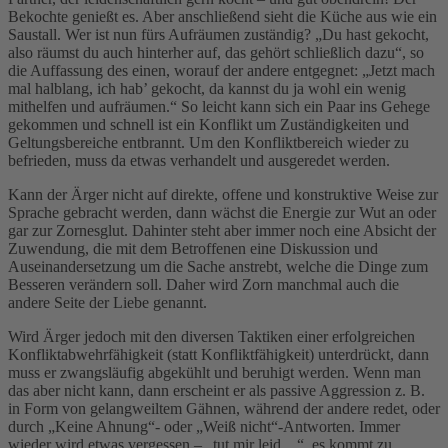
Bekochte genießt es. Aber anschließend sieht die Küche aus wie ein
Saustall. Wer ist nun fürs Aufräumen zuständig? „Du hast gekocht,
also räumst du auch hinterher auf, das gehört schließlich dazu“, so
die Auffassung des einen, worauf der andere entgegnet: „Jetzt mach
mal halblang, ich hab’ gekocht, da kannst du ja wohl ein wenig
mithelfen und aufräumen.“ So leicht kann sich ein Paar ins Gehege
gekommen und schnell ist ein Konflikt um Zuständigkeiten und
Geltungsbereiche entbrannt. Um den Konfliktbereich wieder zu
befrieden, muss da etwas verhandelt und ausgeredet werden.
Kann der Ärger nicht auf direkte, offene und konstruktive Weise zur
Sprache gebracht werden, dann wächst die Energie zur Wut an oder
gar zur Zornesglut. Dahinter steht aber immer noch eine Absicht der
Zuwendung, die mit dem Betroffenen eine Diskussion und
Auseinandersetzung um die Sache anstrebt, welche die Dinge zum
Besseren verändern soll. Daher wird Zorn manchmal auch die
andere Seite der Liebe genannt.
Wird Ärger jedoch mit den diversen Taktiken einer erfolgreichen
Konfliktabwehrfähigkeit (statt Konfliktfähigkeit) unterdrückt, dann
muss er zwangsläufig abgekühlt und beruhigt werden. Wenn man
das aber nicht kann, dann erscheint er als passive Aggression z. B.
in Form von gelangweiltem Gähnen, während der andere redet, oder
durch „Keine Ahnung“- oder „Weiß nicht“-Antworten. Immer
wieder wird etwas vergessen – „tut mir leid ...“, es kommt zu