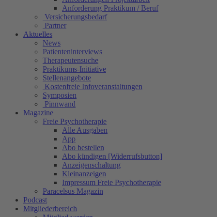
Anforderung Praktikum / Beruf
Versicherungsbedarf
Partner
Aktuelles
News
Patienteninterviews
Therapeutensuche
Praktikums-Initiative
Stellenangebote
Kostenfreie Infoveranstaltungen
Symposien
Pinnwand
Magazine
Freie Psychotherapie
Alle Ausgaben
App
Abo bestellen
Abo kündigen [Widerrufsbutton]
Anzeigenschaltung
Kleinanzeigen
Impressum Freie Psychotherapie
Paracelsus Magazin
Podcast
Mitgliederbereich