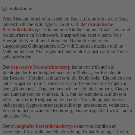
Fritz Riemann beschreibt in seinem Buch „Grundformen der Angst“
unterschiedliche Wut-Typen. Da ist z. B. der
dramatische
Persönlichkeitstyp
. Er kennt von Kindheit an nur Rivalisieren und
Konkurrieren im Wettbewerb. Entsprechend setzt er seine Wut-
Energie für Kampf und Intrige ein. Dadurch zeigt er ein
ausgeprägtes Geltungsstreben: Er will Eindruck machen und im
Mittelpunkt sein. Aber eigentlich hat er bloß Angst vor dem Nicht-
geliebt-Werden.
Der
depressive Persönlichkeitstyp
kennt von früh auf die
Ideologie der Friedfertigkeit nach dem Motto: „Der Erleidende ist
der Bessere“. Folglich schlüpft er in die Dulderrolle. Eigentlich aber
hat er Angst vor dem Liebesverlust, im Besonderen die Angst vor
dem „Bumerang“. Dagegen versucht er sich mit Jammern, Klagen
und Lamentieren zu schützen, d. h. mit Selbstmitleid. Auf diesem
Weg landet er in Resignation, weil er die Vorstellung hat, dass er
nicht genug Aggressionsenergie aufbringt, um etwas zu verändern.
Was er bräuchte, wäre die Erfahrung, dass er respektiert wird – auch
mit seiner Wut.
Der
zwanghafte Persönlichkeitstyp
kennt von Kindheit an
vorwiegend Kontrolle und Beherrschung. Er hat Strafangst. In ihm