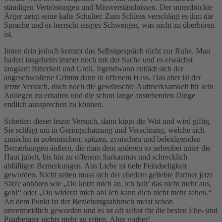
ständigen Vertröstungen und Missverständnissen. Der unterdrückte
Ärger zeigt seine kalte Schulter. Zum Schluss verschlägt es ihm die
Sprache und es herrscht eisiges Schweigen, was nicht zu überhören
ist.
Innen drin jedoch kommt das Selbstgespräch nicht zur Ruhe. Man
hadert insgeheim immer noch mit der Sache und es erwächst
langsam Bitterkeit und Groll. Irgendwann entlädt sich der
angeschwollene Grimm dann in offenem Hass. Das aber ist der
letzte Versuch, doch noch die gewünschte Aufmerksamkeit für sein
Anliegen zu erhalten und die schon lange anstehenden Dinge
endlich aussprechen zu können.
Scheitert dieser letzte Versuch, dann kippt die Wut und wird giftig.
Sie schlägt um in Geringschätzung und Verachtung, welche sich
zunächst in polemischen, spitzen, zynischen und beleidigenden
Bemerkungen äußern, die man dem anderen so nebenbei unter die
Haut jubelt, bis hin zu offenem Sarkasmus und schrecklich
abfälligen Bemerkungen. Aus Liebe ist tiefe Feindseligkeit
geworden. Nicht selten muss sich der ehedem geliebte Partner jetzt
Sätze anhören wie „Du kotzt mich an, ich halt’ das nicht mehr aus,
geh!“ oder „Du widerst mich an! Ich kann dich nicht mehr sehen.“
An dem Punkt ist der Beziehungsabbruch meist schon
unvermeidlich geworden und es ist oft selbst für die besten Ehe- und
Paarberater nichts mehr zu retten. Aber vorher!