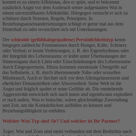
kommt es zu einem Affektstau, den er spürt, und er bekommt
zusätzlich Angst vor dem Ausbruch seiner aufgestauten Wut in
einem unverzeihbaren Affektdelikt. Hiergegen versucht er sich zu
schützen durch Normen, Regeln, Prinzipien. In
Beziehungsauseinandersetzungen schlägt er gerne mal aus dem
Hinterhalt zu oder revanchiert sich mit Unterlassungen.
Der
schizoide (gefühlsabgespaltene) Persönlichkeitstyp
kennt
hingegen zahlreiche Frustrationen durch Hunger, Kälte, Schmerz
oder Verlust; er kennt Verletzungen, z. B. des Eigenrhythmus oder
der Integrität des Lebensraums; er leidet unter Überlastungen der
Sinnesorgane durch Lärm oder Einschränkungen des Lebensraums
durch Eingesperrtsein. Hinzu kommen emotionale Übergriffe auf
das Selbstsein, z. B. durch überrennende Nähe oder sexuellen
Missbrauch. Auch er fürchtet sich vor dem Alleingelassensein und
elterlicher Distanziertheit oder Abwesenheit. Seine Welt ist die
Angst und folglich spaltet er seine Gefühle ab. Die entstehende
Aggressivität entwickelt sich nach innen und irgendwann explodiert
er nach außen. Was er bräuchte, wären gleichmäßige Zuwendung
und Zeit, um die Kontaktlücken auffüllen zu können und
Beziehungsfähigkeit zu entfalten.
Welcher Wut-Typ sind Sie? Und welcher ist Ihr Partner?
Ärger, Wut und Zorn sind meist verbunden mit dem Bedürfnis nach