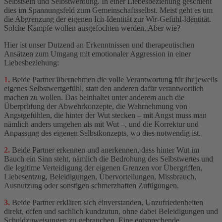
Selbstsein und Selbstwerdung. In einer Liebesbeziehung geschieht
dies im Spannungsfeld zum Gemeinschaftsselbst. Meist geht es um
die Abgrenzung der eigenen Ich-Identität zur Wir-Gefühl-Identität.
Solche Kämpfe wollen ausgefochten werden. Aber wie?
Hier ist unser Dutzend an Erkenntnissen und therapeutischen
Ansätzen zum Umgang mit emotionaler Aggression in einer
Liebesbeziehung:
1.
Beide Partner übernehmen die volle Verantwortung für ihr jeweils
eigenes Selbstwertgefühl, statt den anderen dafür verantwortlich
machen zu wollen. Das beinhaltet unter anderem auch die
Überprüfung der Abwehrkonzepte, die Wahrnehmung von
Angstgefühlen, die hinter der Wut stecken – mit Angst muss man
nämlich anders umgehen als mit Wut –, und die Korrektur und
Anpassung des eigenen Selbstkonzepts, wo dies notwendig ist.
2.
Beide Partner erkennen und anerkennen, dass hinter Wut im
Bauch ein Sinn steht, nämlich die Bedrohung des Selbstwertes und
die legitime Verteidigung der eigenen Grenzen vor Übergriffen,
Liebesentzug, Beleidigungen, Übervorteilungen, Missbrauch,
Ausnutzung oder sonstigen schmerzhaften Zufügungen.
3.
Beide Partner erklären sich einverstanden, Unzufriedenheiten
direkt, offen und sachlich kundzutun, ohne dabei Beleidigungen und
Schuldzuweisungen zu gebrauchen. Eine entsprechende