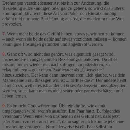
Drohungen verschiedenster Art bis hin zur Andeutung, die
Beziehung aufzukündigen oder gar zu gehen), so wirkt das äußerst
kontraproduktiv, weil diese Art von Poker den Einsatz unnötig
erhöht und nur neue Beschämung auslöst, die wiederum neue Wut
provoziert.
7.
Wenn nicht beide das Gefühl haben, etwas gewinnen zu können
– auch wenn sie beide dafür auf etwas verzichten müssen –, können
kaum gute Lösungen gefunden und angestrebt werden.
8.
Ganz oft wird nicht das gehört, was eigentlich gesagt wird,
insbesondere in angespannten Beziehungssituationen. Da ist es
ratsam, immer wieder mal nachzufragen, zu präzisieren, zu
rekapitulieren – oder einen Paarberater als „Übersetzer“
hinzuzuziehen. Der kann dann intervenieren: „Ich glaube, was dein
Mann/deine Frau dir sagen will ist ... trifft es das?“ Der andere heißt
nämlich so, weil er es ist: anders. Dieses Anderssein muss akzeptiert
werden, sonst kann man es nicht sehen oder gar wertschätzen und
lieben lernen.
9.
Es braucht Codewörter und Übereinkünfte, wie damit
umgegangen wird, wenn’s ausufert. Ein Paar hat z. B. folgendes
vereinbart: Wenn einer von uns beiden das Gefühl hat, dass jetzt
„der Kamm zu sehr anschwillt“, dann sagt er „Ich könnte jetzt eine
Umarmung vertragen“. Normalerweise ist ein Paar selbst im