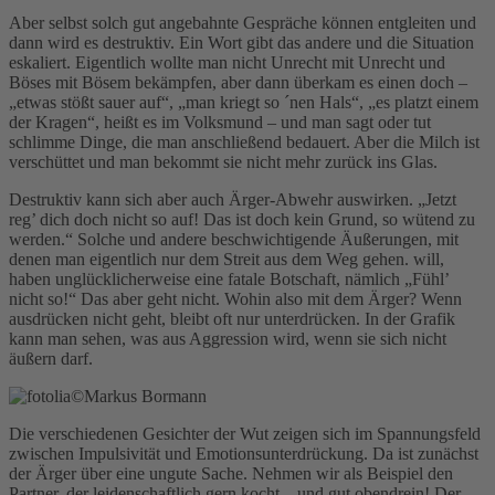
Aber selbst solch gut angebahnte Gespräche können entgleiten und
dann wird es destruktiv. Ein Wort gibt das andere und die Situation
eskaliert. Eigentlich wollte man nicht Unrecht mit Unrecht und
Böses mit Bösem bekämpfen, aber dann überkam es einen doch –
„etwas stößt sauer auf“, „man kriegt so ´nen Hals“, „es platzt einem
der Kragen“, heißt es im Volksmund – und man sagt oder tut
schlimme Dinge, die man anschließend bedauert. Aber die Milch ist
verschüttet und man bekommt sie nicht mehr zurück ins Glas.
Destruktiv kann sich aber auch Ärger-Abwehr auswirken. „Jetzt
reg’ dich doch nicht so auf! Das ist doch kein Grund, so wütend zu
werden.“ Solche und andere beschwichtigende Äußerungen, mit
denen man eigentlich nur dem Streit aus dem Weg gehen. will,
haben unglücklicherweise eine fatale Botschaft, nämlich „Fühl’
nicht so!“ Das aber geht nicht. Wohin also mit dem Ärger? Wenn
ausdrücken nicht geht, bleibt oft nur unterdrücken. In der Grafik
kann man sehen, was aus Aggression wird, wenn sie sich nicht
äußern darf.
Die verschiedenen Gesichter der Wut zeigen sich im Spannungsfeld
zwischen Impulsivität und Emotionsunterdrückung. Da ist zunächst
der Ärger über eine ungute Sache. Nehmen wir als Beispiel den
Partner, der leidenschaftlich gern kocht – und gut obendrein! Der