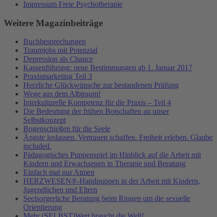
Impressum Freie Psychotherapie
Weitere Magazinbeiträge
Buchbesprechungen
Traumjobs mit Potenzial
Depression als Chance
Kassenführung: neue Bestimmungen ab 1. Januar 2017
Praxismarketing Teil 3
Herzliche Glückwünsche zur bestandenen Prüfung
Wege aus dem Albtraum!
Interkulturelle Kompetenz für die Praxis – Teil 4
Die Bedeutung der frühen Botschaften an unser
Selbstkonzept
Bogenschießen für die Seele
Ängste loslassen. Vertrauen schaffen. Freiheit erleben. Glaube
included.
Pädagogisches Puppenspiel im Hinblick auf die Arbeit mit
Kindern und Erwachsenen in Therapie und Beratung
Einfach mal nur Atmen
HERZWESEN®-Handpuppen in der Arbeit mit Kindern,
Jugendlichen und Eltern
Seelsorgerliche Beratung beim Ringen um die sexuelle
Orientierung
Mehr (SELBST)Wert braucht die Welt!