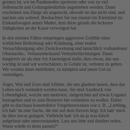
geraten ist, wir im Panikmodus operieren oder von zu viel
Selbstsucht und Geltungsbedürfnis angetrieben werden. Dann
erscheinen uns Dinge als ungerecht, obwohl sie das nicht sind, und
machen uns wütend. Beobachten Sie nur einmal ein Kleinkind im
Einkaufswagen seiner Mutter, dem diese gerade die leckeren
Süßigkeiten an der Kasse verweigert hat.
In den meisten Fällen entspringen aggressive Gefühle einer
wirklichen Bedrohung oder Kränkung, einer realen
Vernachlässigung oder Zurückweisung und tatsächlich vorhandenen
Ohnmachts-, Verlassenheitsund Verlustbefürchtungen. Dann
fungieren sie als eine Art Alarmsignal dafür, dass etwas, das uns
wichtig ist und wir wertschätzen, in Gefahr ist, verloren zu gehen.
Wir werden dann mobilisiert, zu kämpfen und unser Gut zu
verteidigen.
Ärger, Wut und Zorn sind Affekte, die uns glauben lassen, dass das
Leben noch verändert werden kann. Sie sind Ausdruck von
Lebendigkeit, welche uns motiviert, zielgerichtet auf etwas Ungutes
loszugehen und es zum Besseren hin verändern zu wollen. Dabei
gibt es durchaus konstruktive Vorgehensweisen wie z. B. „Liebling,
ich hab’ da eine Sache, die mir auf dem Herzen liegt. Ich hab’ mich
da über etwas geärgert. Vielleicht hab’ ich da ja was falsch
aufgefasst oder missverstanden. Lass uns bitte mal darüber reden.
Wann würde es denn passen?“