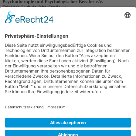
Psychotherapie und Psychologischer Berater e.V.
Friedrich-Ludwig-Jahn-Straße 14
31582 Nienburg/Weser
Service-Team
05021-8650320
Diese E-Mail-Adresse ist vor Spambots geschützt! Zur Anzeige
muss JavaScript eingeschaltet sein.
Wir sind Mitglied
VFP
Impressum
Datenschutzerklärung
Login
Widerrufsbutton