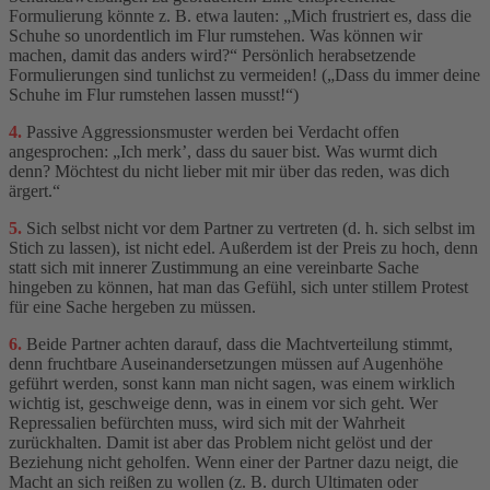
Formulierung könnte z. B. etwa lauten: „Mich frustriert es, dass die
Schuhe so unordentlich im Flur rumstehen. Was können wir
machen, damit das anders wird?“ Persönlich herabsetzende
Formulierungen sind tunlichst zu vermeiden! („Dass du immer deine
Schuhe im Flur rumstehen lassen musst!“)
4.
Passive Aggressionsmuster werden bei Verdacht offen
angesprochen: „Ich merk’, dass du sauer bist. Was wurmt dich
denn? Möchtest du nicht lieber mit mir über das reden, was dich
ärgert.“
5.
Sich selbst nicht vor dem Partner zu vertreten (d. h. sich selbst im
Stich zu lassen), ist nicht edel. Außerdem ist der Preis zu hoch, denn
statt sich mit innerer Zustimmung an eine vereinbarte Sache
hingeben zu können, hat man das Gefühl, sich unter stillem Protest
für eine Sache hergeben zu müssen.
6.
Beide Partner achten darauf, dass die Machtverteilung stimmt,
denn fruchtbare Auseinandersetzungen müssen auf Augenhöhe
geführt werden, sonst kann man nicht sagen, was einem wirklich
wichtig ist, geschweige denn, was in einem vor sich geht. Wer
Repressalien befürchten muss, wird sich mit der Wahrheit
zurückhalten. Damit ist aber das Problem nicht gelöst und der
Beziehung nicht geholfen. Wenn einer der Partner dazu neigt, die
Macht an sich reißen zu wollen (z. B. durch Ultimaten oder