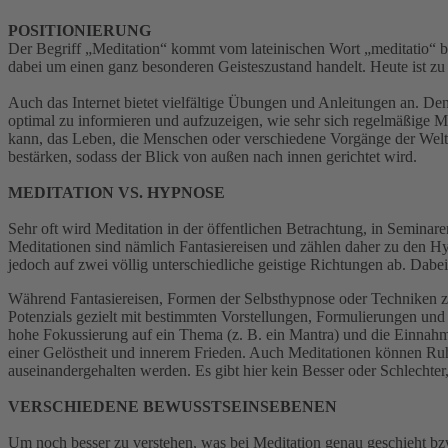
POSITIONIERUNG
Der Begriff „Meditation“ kommt vom lateinischen Wort „meditatio“ bzw
dabei um einen ganz besonderen Geisteszustand handelt. Heute ist zu 
Auch das Internet bietet vielfältige Übungen und Anleitungen an. Den
optimal zu informieren und aufzuzeigen, wie sehr sich regelmäßige Me
kann, das Leben, die Menschen oder verschiedene Vorgänge der Welt s
bestärken, sodass der Blick von außen nach innen gerichtet wird.
MEDITATION VS. HYPNOSE
Sehr oft wird Meditation in der öffentlichen Betrachtung, in Seminare
Meditationen sind nämlich Fantasiereisen und zählen daher zu den Hy
jedoch auf zwei völlig unterschiedliche geistige Richtungen ab. Dab
Während Fantasiereisen, Formen der Selbsthypnose oder Techniken z
Potenzials gezielt mit bestimmten Vorstellungen, Formulierungen un
hohe Fokussierung auf ein Thema (z. B. ein Mantra) und die Einnahme
einer Gelöstheit und innerem Frieden. Auch Meditationen können Ruh
auseinandergehalten werden. Es gibt hier kein Besser oder Schlechter
VERSCHIEDENE BEWUSSTSEINSEBENEN
Um noch besser zu verstehen, was bei Meditation genau geschieht bz