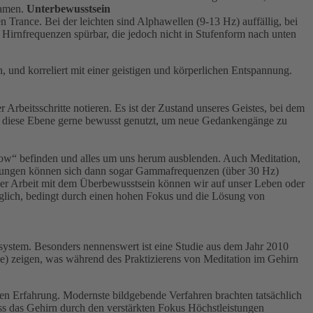
Namen.
Unterbewusstsein
 Trance. Bei der leichten sind Alphawellen (9-13 Hz) auffällig, bei
e Hirnfrequenzen spürbar, die jedoch nicht in Stufenform nach unten
 und korreliert mit einer geistigen und körperlichen Entspannung.
rbeitsschritte notieren. Es ist der Zustand unseres Geistes, bei dem
d diese Ebene gerne bewusst genutzt, um neue Gedankengänge zu
Flow“ befinden und alles um uns herum ausblenden. Auch Meditation,
ssungen können sich dann sogar Gammafrequenzen (über 30 Hz)
i der Arbeit mit dem Überbewusstsein können wir auf unser Leben oder
öglich, bedingt durch einen hohen Fokus und die Lösung von
nsystem. Besonders nennenswert ist eine Studie aus dem Jahr 2010
 zeigen, was während des Praktizierens von Meditation im Gehirn
en Erfahrung. Modernste bildgebende Verfahren brachten tatsächlich
ss das Gehirn durch den verstärkten Fokus Höchstleistungen