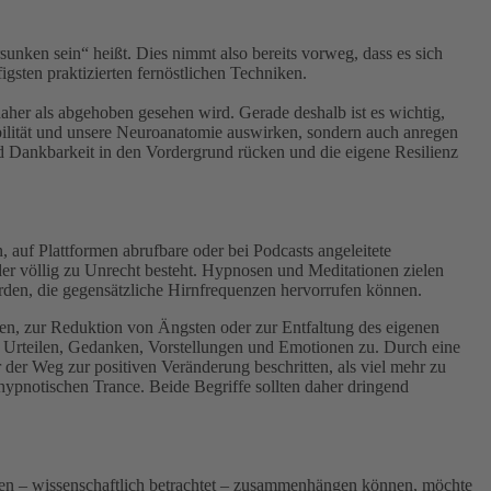
unken sein“ heißt. Dies nimmt also bereits vorweg, dass es sich
gsten praktizierten fernöstlichen Techniken.
daher als abgehoben gesehen wird. Gerade deshalb ist es wichtig,
ibilität und unsere Neuroanatomie auswirken, sondern auch anregen
nd Dankbarkeit in den Vordergrund rücken und die eigene Resilienz
, auf Plattformen abrufbare oder bei Podcasts angeleitete
der völlig zu Unrecht besteht. Hypnosen und Meditationen zielen
rden, die gegensätzliche Hirnfrequenzen hervorrufen können.
n, zur Reduktion von Ängsten oder zur Entfaltung des eigenen
n Urteilen, Gedanken, Vorstellungen und Emotionen zu. Durch eine
der Weg zur positiven Veränderung beschritten, als viel mehr zu
ypnotischen Trance. Beide Begriffe sollten daher dringend
den – wissenschaftlich betrachtet – zusammenhängen können, möchte