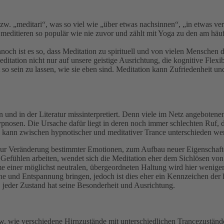
. „meditari“, was so viel wie „über etwas nachsinnen“, „in etwas vers
meditieren so populär wie nie zuvor und zählt mit Yoga zu den am häufi
noch ist es so, dass Meditation zu spirituell und von vielen Menschen 
ditation nicht nur auf unsere geistige Ausrichtung, die kognitive Flex
o sein zu lassen, wie sie eben sind. Meditation kann Zufriedenheit u
n und in der Literatur missinterpretiert. Denn viele im Netz angebotenen
pnosen. Die Ursache dafür liegt in deren noch immer schlechten Ruf, 
ei kann zwischen hypnotischer und meditativer Trance unterschieden we
ur Veränderung bestimmter Emotionen, zum Aufbau neuer Eigenschafte
d Gefühlen arbeiten, wendet sich die Meditation eher dem Sichlösen vo
 einer möglichst neutralen, übergeordneten Haltung wird hier weniger 
e und Entspannung bringen, jedoch ist dies eher ein Kennzeichen der h
, jeder Zustand hat seine Besonderheit und Ausrichtung.
w. wie verschiedene Hirnzustände mit unterschiedlichen Trancezustän