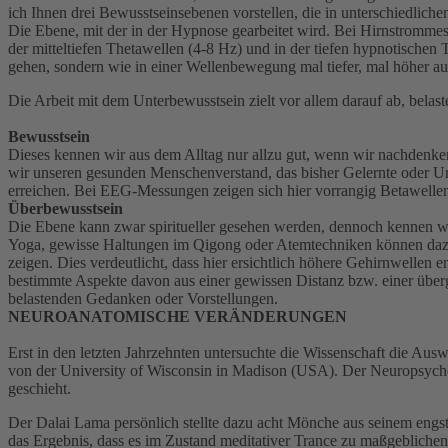
ich Ihnen drei Bewusstseinsebenen vorstellen, die in unterschiedli
Die Ebene, mit der in der Hypnose gearbeitet wird. Bei Hirnstrommess
der mitteltiefen Thetawellen (4-8 Hz) und in der tiefen hypnotischen
gehen, sondern wie in einer Wellenbewegung mal tiefer, mal höher au
Die Arbeit mit dem Unterbewusstsein zielt vor allem darauf ab, bela
Bewusstsein
Dieses kennen wir aus dem Alltag nur allzu gut, wenn wir nachdenken,
wir unseren gesunden Menschenverstand, das bisher Gelernte oder U
erreichen. Bei EEG-Messungen zeigen sich hier vorrangig Betawellen
Überbewusstsein
Die Ebene kann zwar spiritueller gesehen werden, dennoch kennen wir
Yoga, gewisse Haltungen im Qigong oder Atemtechniken können dazu
zeigen. Dies verdeutlicht, dass hier ersichtlich höhere Gehirnwelle
bestimmte Aspekte davon aus einer gewissen Distanz bzw. einer über
belastenden Gedanken oder Vorstellungen.
NEUROANATOMISCHE VERÄNDERUNGEN
Erst in den letzten Jahrzehnten untersuchte die Wissenschaft die Au
von der University of Wisconsin in Madison (USA). Der Neuropsych
geschieht.
Der Dalai Lama persönlich stellte dazu acht Mönche aus seinem engs
das Ergebnis, dass es im Zustand meditativer Trance zu maßgebliche