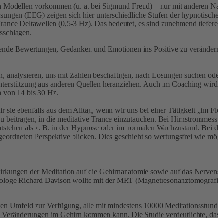
chen Modellen vorkommen (u. a. bei Sigmund Freud) – nur mit anderen 
ungen (EEG) zeigen sich hier unterschiedliche Stufen der hypnotischen
 Trance Deltawellen (0,5-3 Hz). Das bedeutet, es sind zunehmend tiefer
sschlagen.
stende Bewertungen, Gedanken und Emotionen ins Positive zu verändern,
 analysieren, uns mit Zahlen beschäftigen, nach Lösungen suchen oder A
nterstützung aus anderen Quellen heranziehen. Auch im Coaching wir
 von 14 bis 30 Hz.
 sie ebenfalls aus dem Alltag, wenn wir uns bei einer Tätigkeit „im 
 beitragen, in die meditative Trance einzutauchen. Bei Hirnstromme
n entstehen als z. B. in der Hypnose oder im normalen Wachzustand. Be
geordneten Perspektive blicken. Dies geschieht so wertungsfrei wie m
swirkungen der Meditation auf die Gehirnanatomie sowie auf das Nerve
ologe Richard Davison wollte mit der MRT (Magnetresonanztomografie)
ten Umfeld zur Verfügung, alle mit mindestens 10000 Meditationsstund
n Veränderungen im Gehirn kommen kann. Die Studie verdeutlichte, da