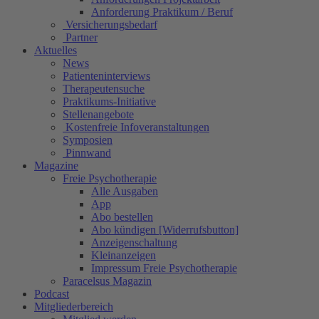
Anforderung Praktikum / Beruf
Versicherungsbedarf
Partner
Aktuelles
News
Patienteninterviews
Therapeutensuche
Praktikums-Initiative
Stellenangebote
Kostenfreie Infoveranstaltungen
Symposien
Pinnwand
Magazine
Freie Psychotherapie
Alle Ausgaben
App
Abo bestellen
Abo kündigen [Widerrufsbutton]
Anzeigenschaltung
Kleinanzeigen
Impressum Freie Psychotherapie
Paracelsus Magazin
Podcast
Mitgliederbereich