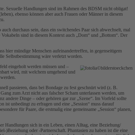
ente. Sexuelle Handlungen sind im Rahmen des BDSM nicht obligat!
n (leben), ebenso können aber auch Frauen oder Männer in diesem
zu.
so auch durchaus sein, dass ein switchendes Paar sich abwechselt, mal
iche Vokabeln sind in diesem Kontext auch „Dom“ und „Bottom“. Der
dass hier mündige Menschen aufeinandertreffen, in gegenseitigem
lle Selbstbestimmung wäre verletzt worden.
orfeld eingeholt werden müssen und –
reinbart wird, mit welchem umgehend und
 werden.
ll passieren, dass bei Bondage zu fest geschnürt wird (z. B.
r Gang zum Arzt nicht aus falscher Scham unterlassen werden, um
z andere Dinge – oder gehören gar zur „Szene“. Im Vorfeld sollte
n ist unbedingt zu erfragen und eine „Session“ muss darauf
esondere für Paare, die erstmalig eine gemeinsame „Session“ planen,
er Handlungen sich in ein Leben, einen Alltag, eine Beziehung/
iel-)Beziehung oder -Partnerschaft. Phantasien zu haben ist die eine