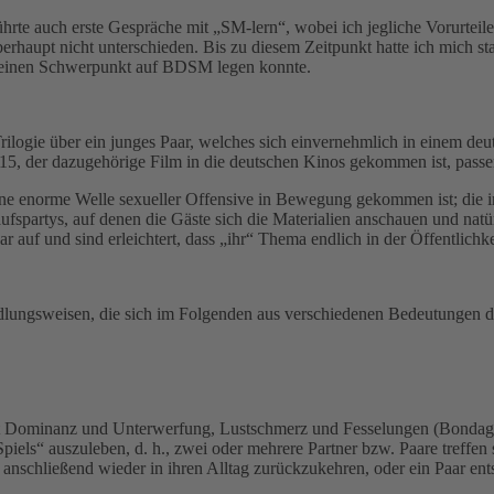
rte auch erste Gespräche mit „SM-lern“, wobei ich jegliche Vorurteil
rhaupt nicht unterschieden. Bis zu diesem Zeitpunkt hatte ich mich st
h meinen Schwerpunkt auf BDSM legen konnte.
rilogie über ein junges Paar, welches sich einvernehmlich in einem deu
015, der dazugehörige Film in die deutschen Kinos gekommen ist, passe
a eine enorme Welle sexueller Offensive in Bewegung gekommen ist; die
ufspartys, auf denen die Gäste sich die Materialien anschauen und nat
ar auf und sind erleichtert, dass „ihr“ Thema endlich in der Öffentli
ndlungsweisen, die sich im Folgenden aus verschiedenen Bedeutungen de
ie mit Dominanz und Unterwerfung, Lustschmerz und Fesselungen (Bond
piels“ auszuleben, d. h., zwei oder mehrere Partner bzw. Paare treffen 
nschließend wieder in ihren Alltag zurückzukehren, oder ein Paar entsc