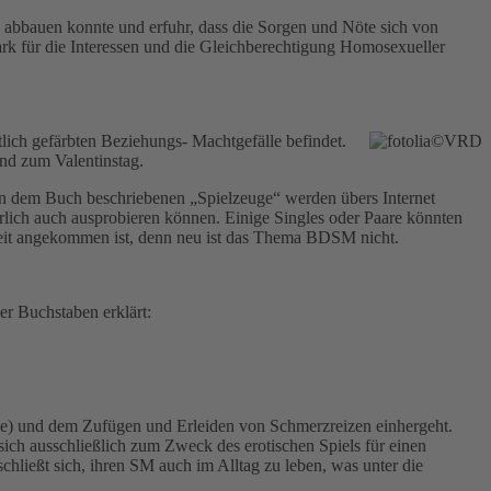
e abbauen konnte und erfuhr, dass die Sorgen und Nöte sich von
ark für die Interessen und die Gleichberechtigung Homosexueller
tlich gefärbten Beziehungs- Machtgefälle befindet.
nd zum Valentinstag.
 in dem Buch beschriebenen „Spielzeuge“ werden übers Internet
ürlich auch ausprobieren können. Einige Singles oder Paare könnten
chkeit angekommen ist, denn neu ist das Thema BDSM nicht.
r Buchstaben erklärt:
age) und dem Zufügen und Erleiden von Schmerzreizen einhergeht.
sich ausschließlich zum Zweck des erotischen Spiels für einen
hließt sich, ihren SM auch im Alltag zu leben, was unter die