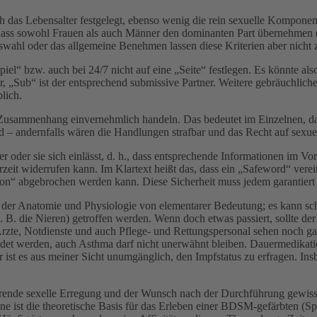
h das Lebensalter festgelegt, ebenso wenig die rein sexuelle Kompon
ich, dass sowohl Frauen als auch Männer den dominanten Part übernehme
swahl oder das allgemeine Benehmen lassen diese Kriterien aber nicht 
piel“ bzw. auch bei 24/7 nicht auf eine „Seite“ festlegen. Es könnte al
ner, „Sub“ ist der entsprechend submissive Partner. Weitere gebräuchl
blich.
esem Zusammenhang einvernehmlich handeln. Das bedeutet im Einzelnen, 
 – andernfalls wären die Handlungen strafbar und das Recht auf sexue
er oder sie sich einlässt, d. h., dass entsprechende Informationen im V
erzeit widerrufen kann. Im Klartext heißt das, dass ein „Safeword“ ve
ion“ abgebrochen werden kann. Diese Sicherheit muss jedem garantiert
er Anatomie und Physiologie von elementarer Bedeutung; es kann schne
B. die Nieren) getroffen werden. Wenn doch etwas passiert, sollte de
zte, Notdienste und auch Pflege- und Rettungspersonal sehen noch gan
et werden, auch Asthma darf nicht unerwähnt bleiben. Dauermedikatio
t es aus meiner Sicht unumgänglich, den Impfstatus zu erfragen. Insb
tierende sexelle Erregung und der Wunsch nach der Durchführung gewiss
ene ist die theoretische Basis für das Erleben einer BDSM-gefärbten (Sp