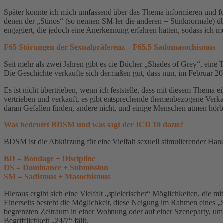
Später konnte ich mich umfassend über das Thema informieren und füh
denen der „Stinos“ (so nennen SM-ler die anderen = Stinknormale) übe
engagiert, die jedoch eine Anerkennung erfahren hatten, sodass ic
F65 Störungen der Sexualpräferenz – F65.5 Sadomasochismus
Seit mehr als zwei Jahren gibt es die Bücher „Shades of Grey“, eine T
Die Geschichte verkaufte sich dermaßen gut, dass nun, im Februar 2
Es ist nicht übertrieben, wenn ich feststelle, dass mit diesem Them
vertrieben und verkauft, es gibt entsprechende themenbezogene Verka
daran Gefallen finden, andere nicht, und einige Menschen atmen hörb
Was bedeutet BDSM und was sagt der ICD 10 dazu?
BDSM ist die Abkürzung für eine Vielfalt sexuell stimulierender Ha
BD = Bondage + Discipline
DS = Dominance + Submission
SM = Sadismus + Masochismus
Hieraus ergibt sich eine Vielfalt „spielerischer“ Möglichkeiten, d
Einerseits besteht die Möglichkeit, diese Neigung im Rahmen eines „S
begrenzten Zeitraum in einer Wohnung oder auf einer Szeneparty, um a
Begrifflichkeit „24/7“ fällt.