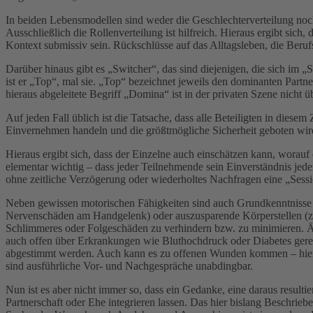
In beiden Lebensmodellen sind weder die Geschlechterverteilung noc
Ausschließlich die Rollenverteilung ist hilfreich. Hieraus ergibt s
Kontext submissiv sein. Rückschlüsse auf das Alltagsleben, die Beruf
Darüber hinaus gibt es „Switcher“, das sind diejenigen, die sich im „S
ist er „Top“, mal sie. „Top“ bezeichnet jeweils den dominanten Part
hieraus abgeleitete Begriff „Domina“ ist in der privaten Szene nicht ü
Auf jeden Fall üblich ist die Tatsache, dass alle Beteiligten in di
Einvernehmen handeln und die größtmögliche Sicherheit geboten wird
Hieraus ergibt sich, dass der Einzelne auch einschätzen kann, worauf 
elementar wichtig – dass jeder Teilnehmende sein Einverständnis jed
ohne zeitliche Verzögerung oder wiederholtes Nachfragen eine „Sess
Neben gewissen motorischen Fähigkeiten sind auch Grundkenntnisse d
Nervenschäden am Handgelenk) oder auszusparende Körperstellen (z. 
Schlimmeres oder Folgeschäden zu verhindern bzw. zu minimieren. Är
auch offen über Erkrankungen wie Bluthochdruck oder Diabetes gered
abgestimmt werden. Auch kann es zu offenen Wunden kommen – hier is
sind ausführliche Vor- und Nachgespräche unabdingbar.
Nun ist es aber nicht immer so, dass ein Gedanke, eine daraus resul
Partnerschaft oder Ehe integrieren lassen. Das hier bislang Beschrieb