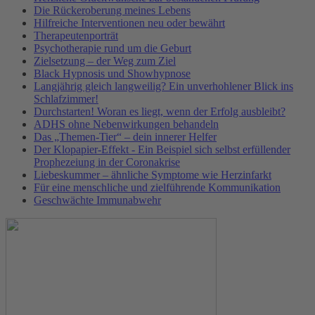
Die Rückeroberung meines Lebens
Hilfreiche Interventionen neu oder bewährt
Therapeutenporträt
Psychotherapie rund um die Geburt
Zielsetzung – der Weg zum Ziel
Black Hypnosis und Showhypnose
Langjährig gleich langweilig? Ein unverhohlener Blick ins
Schlafzimmer!
Durchstarten! Woran es liegt, wenn der Erfolg ausbleibt?
ADHS ohne Nebenwirkungen behandeln
Das „Themen-Tier“ – dein innerer Helfer
Der Klopapier-Effekt - Ein Beispiel sich selbst erfüllender
Prophezeiung in der Coronakrise
Liebeskummer – ähnliche Symptome wie Herzinfarkt
Für eine menschliche und zielführende Kommunikation
Geschwächte Immunabwehr