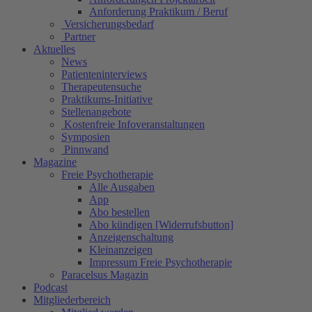
Anforderung Praktikum / Beruf
Versicherungsbedarf
Partner
Aktuelles
News
Patienteninterviews
Therapeutensuche
Praktikums-Initiative
Stellenangebote
Kostenfreie Infoveranstaltungen
Symposien
Pinnwand
Magazine
Freie Psychotherapie
Alle Ausgaben
App
Abo bestellen
Abo kündigen [Widerrufsbutton]
Anzeigenschaltung
Kleinanzeigen
Impressum Freie Psychotherapie
Paracelsus Magazin
Podcast
Mitgliederbereich