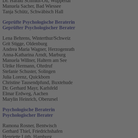
Dr. Harald Schmidt-Ott, Wuppertal
Manuela Sacher, Bad Wiessee
Tanja Schütz, Schwäbisch Hall
Geprüfte Psychologische Beraterin
Geprüfter Psychologischer Berater
Lena Behrens, Winterthur/Schweiz
Grit Stigge, Oldenburg
Andrea Maria Wagner, Herzogenrath
Anna-Katharina Arndt, Marburg
Manuela Willner, Haltern am See
Ulrike Hermann, Ohrdruf
Stefanie Schuster, Solingen
Julia Lorenz, Quickborn
Christine Tausendpfund, Buxtehude
Dr. Gerhard Mayr, Karlsfeld
Elmar Erdweg, Aachen
Marylin Heinrich, Oberursel
Psychologische Beraterin
Psychologischer Berater
Ramona Rosner, Bentwisch
Gerhard Thiel, Friedrichshafen
Henriette Lüth, Hamburg