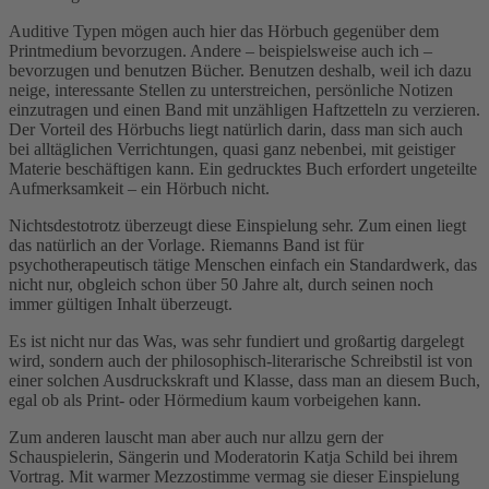
Auditive Typen mögen auch hier das Hörbuch gegenüber dem
Printmedium bevorzugen. Andere – beispielsweise auch ich –
bevorzugen und benutzen Bücher. Benutzen deshalb, weil ich dazu
neige, interessante Stellen zu unterstreichen, persönliche Notizen
einzutragen und einen Band mit unzähligen Haftzetteln zu verzieren.
Der Vorteil des Hörbuchs liegt natürlich darin, dass man sich auch
bei alltäglichen Verrichtungen, quasi ganz nebenbei, mit geistiger
Materie beschäftigen kann. Ein gedrucktes Buch erfordert ungeteilte
Aufmerksamkeit – ein Hörbuch nicht.
Nichtsdestotrotz überzeugt diese Einspielung sehr. Zum einen liegt
das natürlich an der Vorlage. Riemanns Band ist für
psychotherapeutisch tätige Menschen einfach ein Standardwerk, das
nicht nur, obgleich schon über 50 Jahre alt, durch seinen noch
immer gültigen Inhalt überzeugt.
Es ist nicht nur das Was, was sehr fundiert und großartig dargelegt
wird, sondern auch der philosophisch-literarische Schreibstil ist von
einer solchen Ausdruckskraft und Klasse, dass man an diesem Buch,
egal ob als Print- oder Hörmedium kaum vorbeigehen kann.
Zum anderen lauscht man aber auch nur allzu gern der
Schauspielerin, Sängerin und Moderatorin Katja Schild bei ihrem
Vortrag. Mit warmer Mezzostimme vermag sie dieser Einspielung