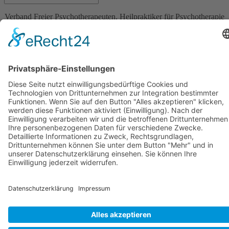
Verband Freier Psychotherapeuten, Heilpraktiker für Psychotherapie
und Psychologischer Berater e.V. Bildmaterial teils mit KI generiert.