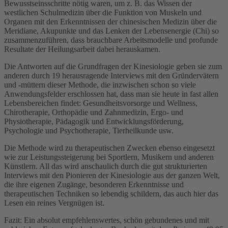
Bewusstseinsschritte nötig waren, um z. B. das Wissen der
westlichen Schulmedizin über die Funktion von Muskeln und
Organen mit den Erkenntnissen der chinesischen Medizin über die
Meridiane, Akupunkte und das Lenken der Lebensenergie (Chi) so
zusammenzuführen, dass brauchbare Arbeitsmodelle und profunde
Resultate der Heilungsarbeit dabei herauskamen.
Die Antworten auf die Grundfragen der Kinesiologie geben sie zum
anderen durch 19 herausragende Interviews mit den Gründervätern
und -müttern dieser Methode, die inzwischen schon so viele
Anwendungsfelder erschlossen hat, dass man sie heute in fast allen
Lebensbereichen findet: Gesundheitsvorsorge und Wellness,
Chirotherapie, Orthopädie und Zahnmedizin, Ergo- und
Physiotherapie, Pädagogik und Entwicklungsförderung,
Psychologie und Psychotherapie, Tierheilkunde usw.
Die Methode wird zu therapeutischen Zwecken ebenso eingesetzt
wie zur Leistungssteigerung bei Sportlern, Musikern und anderen
Künstlern. All das wird anschaulich durch die gut strukturierten
Interviews mit den Pionieren der Kinesiologie aus der ganzen Welt,
die ihre eigenen Zugänge, besonderen Erkenntnisse und
therapeutischen Techniken so lebendig schildern, das auch hier das
Lesen ein reines Vergnügen ist.
Fazit: Ein absolut empfehlenswertes, schön gebundenes und mit