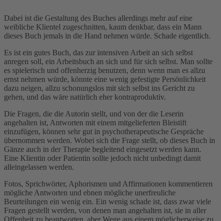
Dabei ist die Gestaltung des Buches allerdings mehr auf eine
weibliche Klientel zugeschnitten, kaum denkbar, dass ein Mann
dieses Buch jemals in die Hand nehmen würde. Schade eigentlich.
Es ist ein gutes Buch, das zur intensiven Arbeit an sich selbst
anregen soll, ein Arbeitsbuch an sich und für sich selbst. Man sollte
es spielerisch und offenherzig benutzen, denn wenn man es allzu
ernst nehmen würde, könnte eine wenig gefestigte Persönlichkeit
dazu neigen, allzu schonungslos mit sich selbst ins Gericht zu
gehen, und das wäre natürlich eher kontraproduktiv.
Die Fragen, die die Autorin stellt, und von der die Leserin
angehalten ist, Antworten mit einem mitgelieferten Bleistift
einzufügen, können sehr gut in psychotherapeutische Gespräche
übernommen werden. Wobei sich die Frage stellt, ob dieses Buch in
Gänze auch in der Therapie begleitend eingesetzt werden kann.
Eine Klientin oder Patientin sollte jedoch nicht unbedingt damit
alleingelassen werden.
Fotos, Sprichwörter, Aphorismen und Affirmationen kommentieren
mögliche Antworten und ebnen mögliche unerfreuliche
Beurteilungen ein wenig ein. Ein wenig schade ist, dass zwar viele
Fragen gestellt werden, von denen man angehalten ist, sie in aller
Offenheit zu beantworten, aber Wege aus einem möglicherweise zu