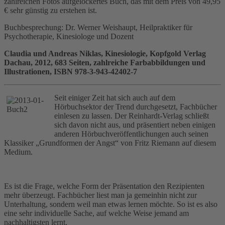
zahlreichen Fotos aufgelockertes Buch, das mit dem Preis von 49,95
€ sehr günstig zu erstehen ist.
Buchbesprechung: Dr. Werner Weishaupt, Heilpraktiker für
Psychotherapie, Kinesiologe und Dozent
Claudia und Andreas Niklas, Kinesiologie, Kopfgold Verlag
Dachau, 2012, 683 Seiten, zahlreiche Farbabbildungen und
Illustrationen, ISBN 978-3-943-42402-7
Seit einiger Zeit hat sich auch auf dem
Hörbuchsektor der Trend durchgesetzt, Fachbücher
einlesen zu lassen. Der Reinhardt-Verlag schließt
sich davon nicht aus, und präsentiert neben einigen
anderen Hörbuchveröffentlichungen auch seinen
Klassiker „Grundformen der Angst“ von Fritz Riemann auf diesem
Medium.
Es ist die Frage, welche Form der Präsentation den Rezipienten
mehr überzeugt. Fachbücher liest man ja gemeinhin nicht zur
Unterhaltung, sondern weil man etwas lernen möchte. So ist es also
eine sehr individuelle Sache, auf welche Weise jemand am
nachhaltigsten lernt.