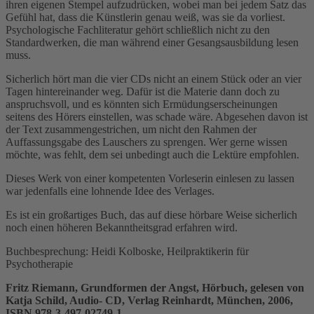
ihren eigenen Stempel aufzudrücken, wobei man bei jedem Satz das
Gefühl hat, dass die Künstlerin genau weiß, was sie da vorliest.
Psychologische Fachliteratur gehört schließlich nicht zu den
Standardwerken, die man während einer Gesangsausbildung lesen
muss.
Sicherlich hört man die vier CDs nicht an einem Stück oder an vier
Tagen hintereinander weg. Dafür ist die Materie dann doch zu
anspruchsvoll, und es könnten sich Ermüdungserscheinungen
seitens des Hörers einstellen, was schade wäre. Abgesehen davon ist
der Text zusammengestrichen, um nicht den Rahmen der
Auffassungsgabe des Lauschers zu sprengen. Wer gerne wissen
möchte, was fehlt, dem sei unbedingt auch die Lektüre empfohlen.
Dieses Werk von einer kompetenten Vorleserin einlesen zu lassen
war jedenfalls eine lohnende Idee des Verlages.
Es ist ein großartiges Buch, das auf diese hörbare Weise sicherlich
noch einen höheren Bekanntheitsgrad erfahren wird.
Buchbesprechung: Heidi Kolboske, Heilpraktikerin für
Psychotherapie
Fritz Riemann, Grundformen der Angst, Hörbuch, gelesen von
Katja Schild, Audio- CD, Verlag Reinhardt, München, 2006,
ISBN 978-3-497-02749-1