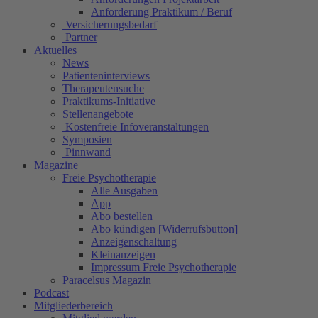
Anforderung Praktikum / Beruf
Versicherungsbedarf
Partner
Aktuelles
News
Patienteninterviews
Therapeutensuche
Praktikums-Initiative
Stellenangebote
Kostenfreie Infoveranstaltungen
Symposien
Pinnwand
Magazine
Freie Psychotherapie
Alle Ausgaben
App
Abo bestellen
Abo kündigen [Widerrufsbutton]
Anzeigenschaltung
Kleinanzeigen
Impressum Freie Psychotherapie
Paracelsus Magazin
Podcast
Mitgliederbereich