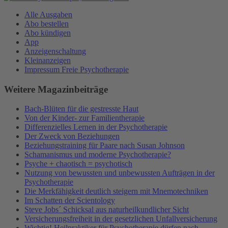
Alle Ausgaben
Abo bestellen
Abo kündigen
App
Anzeigenschaltung
Kleinanzeigen
Impressum Freie Psychotherapie
Weitere Magazinbeiträge
Bach-Blüten für die gestresste Haut
Von der Kinder- zur Familientherapie
Differenzielles Lernen in der Psychotherapie
Der Zweck von Beziehungen
Beziehungstraining für Paare nach Susan Johnson
Schamanismus und moderne Psychotherapie?
Psyche + chaotisch = psychotisch
Nutzung von bewussten und unbewussten Aufträgen in der
Psychotherapie
Die Merkfähigkeit deutlich steigern mit Mnemotechniken
Im Schatten der Scientology
Steve Jobs´ Schicksal aus naturheilkundlicher Sicht
Versicherungsfreiheit in der gesetzlichen Unfallversicherung
Wichtig! Heilpraktiker für Psychotherapie dürfen nach