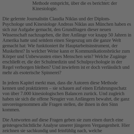
Methode entspricht, über die es berichtet: der
Kinesiologie.
Die gelernte Journalistin Claudia Niklas und der Diplom-
Psychologe und Kinesiologe Andreas Niklas aus München haben es
sich zur Aufgabe gemacht, den Grundfragen dieser neuen
Wissenschaft nachzugehen, die ihre Anfänge vor knapp 50 Jahren in
Amerika hatte und seitdem einen Siegeszug um die ganze Welt
gemacht hat: Wie funktioniert ihr Hauptarbeitsinstrument, der
Muskeltest? In welcher Weise kann er Kommunikationsbrücke zum
Körper und Unbewussten eines Menschen sein? Welche Zugänge
erschließt er, die der Schulmedizin und Schulpsychologie in der
Regel verborgen bleiben? Und inwiefern ist er doch verlässlich und
mehr als esoterische Spinnerei?
In jedem Kapitel merkt man, dass die Autoren diese Methode
kennen und praktizieren – sie schauen auf einen Erfahrungsschatz
von über 7.000 kinesiologischen Balancen zurück. Und zugleich
haben sie sich die offene Neugier von Anfängern bewahrt, die ganz
unvoreingenommen alle Fragen stellen, die ihnen in den Sinn
kommen.
Die Antworten auf diese Fragen geben sie zum einen durch eine
geistesgeschichtliche Analyse unserer jüngeren Vergangenheit. Hier
zeichnen sie sachkundig und feinfühlig nach, welche