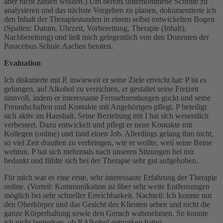
aber nicht zahlen wollten.) Um bereits unternommene Schritte zu
analysieren und das nächste Vorgehen zu planen, dokumentierte ich
den Inhalt der Therapiestunden in einem selbst entwickelten Bogen
(Spalten: Datum, Uhrzeit, Vorbereitung, Therapie (Inhalt),
Nachbereitung) und ließ mich gelegentlich von den Dozenten der
Paracelsus Schule Aachen beraten.
Evaluation
Ich diskutierte mit P, inwieweit er seine Ziele erreicht hat: P ist es
gelungen, auf Alkohol zu verzichten, er gestaltet seine Freizeit
sinnvoll, indem er interessante Fernsehsendungen guckt und seine
Freundschaften und Kontakte mit Angehörigen pflegt. P beteiligt
sich aktiv im Haushalt. Seine Beziehung mit I hat sich wesentlich
verbessert. Dazu entwickelt und pflegt er neue Kontakte mit
Kollegen (online) und fand einen Job. Allerdings gelang ihm nicht,
so viel Zeit draußen zu verbringen, wie er wollte, weil seine Beine
wehtun. P hat sich mehrmals nach unseren Sitzungen bei mir
bedankt und fühlte sich bei der Therapie sehr gut aufgehoben.
Für mich war es eine erste, sehr interessante Erfahrung der Therapie
online. (Vorteil: Kommunikation ist über sehr weite Entfernungen
möglich bei sehr schneller Erreichbarkeit. Nachteil: Ich konnte nur
den Oberkörper und das Gesicht des Klienten sehen und nicht die
ganze Körperhaltung sowie den Geruch wahrnehmen. So konnte
ich nicht bemerken, ob P Alkohol getrunken hatte).