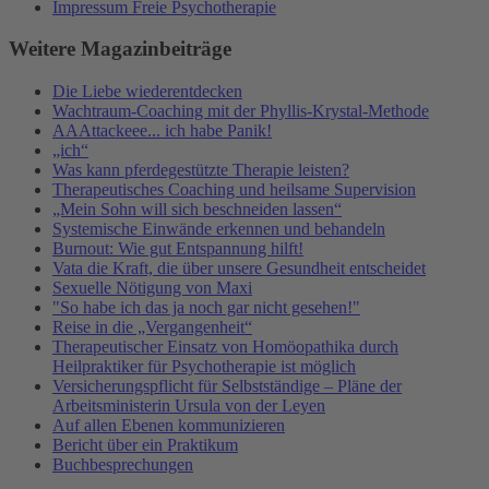
Impressum Freie Psychotherapie
Weitere Magazinbeiträge
Die Liebe wiederentdecken
Wachtraum-Coaching mit der Phyllis-Krystal-Methode
AAAttackeee... ich habe Panik!
„ich“
Was kann pferdegestützte Therapie leisten?
Therapeutisches Coaching und heilsame Supervision
„Mein Sohn will sich beschneiden lassen“
Systemische Einwände erkennen und behandeln
Burnout: Wie gut Entspannung hilft!
Vata die Kraft, die über unsere Gesundheit entscheidet
Sexuelle Nötigung von Maxi
"So habe ich das ja noch gar nicht gesehen!"
Reise in die „Vergangenheit“
Therapeutischer Einsatz von Homöopathika durch
Heilpraktiker für Psychotherapie ist möglich
Versicherungspflicht für Selbstständige – Pläne der
Arbeitsministerin Ursula von der Leyen
Auf allen Ebenen kommunizieren
Bericht über ein Praktikum
Buchbesprechungen