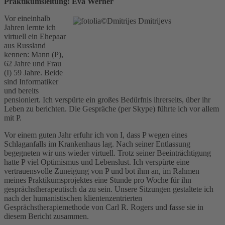
Praktikumsleitung: Eva Werner
Vor eineinhalb
Jahren lernte ich
virtuell ein Ehepaar
aus Russland
kennen: Mann (P),
62 Jahre und Frau
(I) 59 Jahre. Beide
sind Informatiker
und bereits
pensioniert. Ich verspürte ein großes Bedürfnis ihrerseits, über ihr
Leben zu berichten. Die Gespräche (per Skype) führte ich vor allem
mit P.
Vor einem guten Jahr erfuhr ich von I, dass P wegen eines
Schlaganfalls im Krankenhaus lag. Nach seiner Entlassung
begegneten wir uns wieder virtuell. Trotz seiner Beeinträchtigung
hatte P viel Optimismus und Lebenslust. Ich verspürte eine
vertrauensvolle Zuneigung von P und bot ihm an, im Rahmen
meines Praktikumsprojektes eine Stunde pro Woche für ihn
gesprächstherapeutisch da zu sein. Unsere Sitzungen gestaltete ich
nach der humanistischen klientenzentrierten
Gesprächstherapiemethode von Carl R. Rogers und fasse sie in
diesem Bericht zusammen.