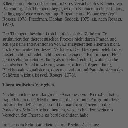
Klienten und ein sensibles und präzises Verstehen des Klienten von
Bedeutung. Der Therapeut begegnet dem Klienten in einer Haltung
bedingungsfreier Anerkennung, Empathie und Kongruenz (vgl.
Rogers, 1978; Freedman, Kaplan, Sadock, 1975, zit. nach Rogers,
1977).
Der Therapeut beschränkt sich auf das aktive Zuhören. Er
strukturiert den therapeutischen Prozess nicht durch Fragen und
schlägt keine Interventionen vor. Er analysiert den Klienten nicht,
noch kommentiert er dessen Verhalten. Der Therapeut belehrt oder
tröstet nicht und redet nicht über seine eigenen Erfahrungen. Hier
geht es eher um eine Haltung als um eine Technik, wobei solche
technischen Aspekte wie zugewandte, offene Körperhaltung,
Blickkontakt signalisieren, dass man zuhört und Paraphrasieren des
Gehörten wichtig ist (vgl. Rogers, 1978).
Therapeutisches Vorgehen
Nachdem ich eine umfangreiche Anamnese von P erhoben hatte,
fragte ich ihn nach Medikamenten, die er nimmt. Aufgrund dieser
Information ließ ich mich von Dietmar Horn, Dozent an der
Paracelsus Schule Aachen, beraten, was ich bei dem weiteren
Vorgehen der Therapie zu berücksichtigen habe.
Im nächsten Schritt arbeitete ich mit P seine Ziele aus: