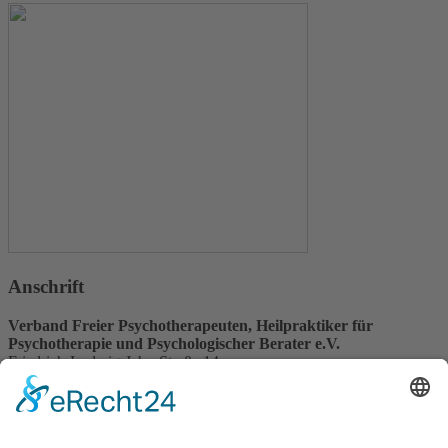
Anschrift
Verband Freier Psychotherapeuten, Heilpraktiker für
Psychotherapie und Psychologischer Berater e.V.
Friedrich-Ludwig-Jahn-Straße 14
31582 Nienburg/Weser
Service-Team