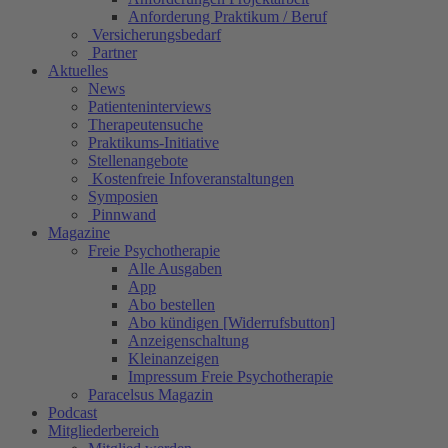
Anforderung Praktikum / Beruf
Versicherungsbedarf
Partner
Aktuelles
News
Patienteninterviews
Therapeutensuche
Praktikums-Initiative
Stellenangebote
Kostenfreie Infoveranstaltungen
Symposien
Pinnwand
Magazine
Freie Psychotherapie
Alle Ausgaben
App
Abo bestellen
Abo kündigen [Widerrufsbutton]
Anzeigenschaltung
Kleinanzeigen
Impressum Freie Psychotherapie
Paracelsus Magazin
Podcast
Mitgliederbereich