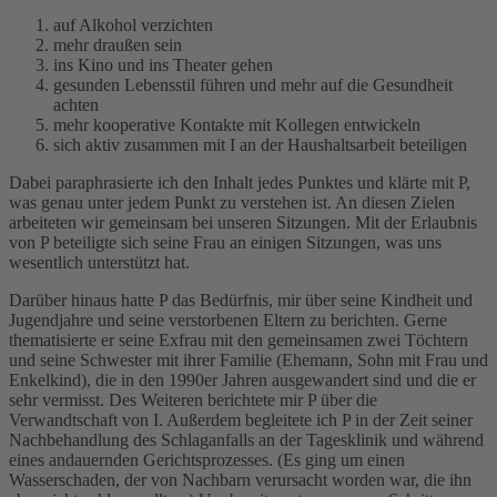
auf Alkohol verzichten
mehr draußen sein
ins Kino und ins Theater gehen
gesunden Lebensstil führen und mehr auf die Gesundheit
achten
mehr kooperative Kontakte mit Kollegen entwickeln
sich aktiv zusammen mit I an der Haushaltsarbeit beteiligen
Dabei paraphrasierte ich den Inhalt jedes Punktes und klärte mit P,
was genau unter jedem Punkt zu verstehen ist. An diesen Zielen
arbeiteten wir gemeinsam bei unseren Sitzungen. Mit der Erlaubnis
von P beteiligte sich seine Frau an einigen Sitzungen, was uns
wesentlich unterstützt hat.
Darüber hinaus hatte P das Bedürfnis, mir über seine Kindheit und
Jugendjahre und seine verstorbenen Eltern zu berichten. Gerne
thematisierte er seine Exfrau mit den gemeinsamen zwei Töchtern
und seine Schwester mit ihrer Familie (Ehemann, Sohn mit Frau und
Enkelkind), die in den 1990er Jahren ausgewandert sind und die er
sehr vermisst. Des Weiteren berichtete mir P über die
Verwandtschaft von I. Außerdem begleitete ich P in der Zeit seiner
Nachbehandlung des Schlaganfalls an der Tagesklinik und während
eines andauernden Gerichtsprozesses. (Es ging um einen
Wasserschaden, der von Nachbarn verursacht worden war, die ihn