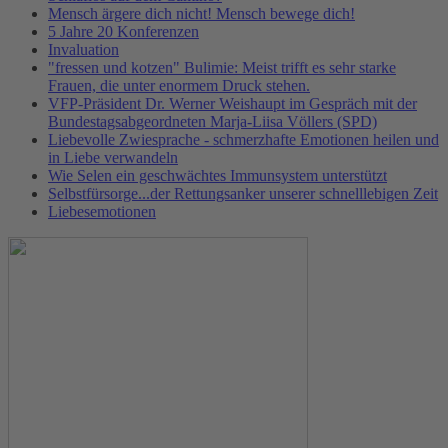
Mensch ärgere dich nicht! Mensch bewege dich!
5 Jahre 20 Konferenzen
Invaluation
"fressen und kotzen" Bulimie: Meist trifft es sehr starke
Frauen, die unter enormem Druck stehen.
VFP-Präsident Dr. Werner Weishaupt im Gespräch mit der
Bundestagsabgeordneten Marja-Liisa Völlers (SPD)
Liebevolle Zwiesprache - schmerzhafte Emotionen heilen und
in Liebe verwandeln
Wie Selen ein geschwächtes Immunsystem unterstützt
Selbstfürsorge...der Rettungsanker unserer schnelllebigen Zeit
Liebesemotionen