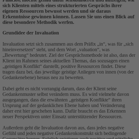
sich Klienten mittels eines strukturierten
Gesprächs ihrer
eigenen Ressourcen bewusst
werden und sie daraus
Erkenntnisse gewinnen
können. Lassen Sie uns einen Blick auf
diese
besondere Methodik werfen.
Grundidee der Invaluation
Invaluation setzt sich zusammen aus dem Präfix „in“, was für „sich
hineinversetzen“ steht, und dem Wort „valuation“, was
„Bewertung“ bedeutet. Ziel der Gesprächsmethode ist also, dass der
Klient im Rahmen seines aktuellen Themas, das sozusagen einen
„geistigen Konflikt“ darstellt, positive Ressourcen findet. Diese
tragen dazu bei, das jeweilige geistige Anliegen von innen (von der
Gedankenebene) heraus neu zu bewerten.
Dabei geht es nicht vorrangig darum, dass der Klient seine
Gedankenmuster selbst verändern muss. Es wird vielmehr davon
ausgegangen, dass die erwähnten „geistigen Konflikte“ ihren
Ursprung auf der gedanklichen Ebene haben und Veränderung
daher erst hier geschehen kann. Dafür braucht es das Erkennen
neuer Perspektiven unter Einsatz unterstützender Ressourcen.
Außerdem geht die Invaluation davon aus, dass jedes negative
Gefühl und jedes negative Gedankenkonstrukt sich bedingende
Gegensätze bergen. Folglich existieren auch positive und nützliche