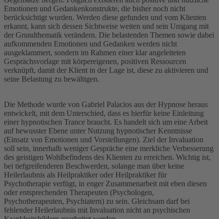
Emotionen und Gedankenkonstrukte, die bisher noch nicht
berücksichtigt wurden. Werden diese gefunden und vom Klienten
erkannt, kann sich dessen Sichtweise weiten und sein Umgang mit
der Grundthematik verändern. Die belastenden Themen sowie dabei
aufkommenden Emotionen und Gedanken werden nicht
ausgeklammert, sondern im Rahmen einer klar angeleiteten
Gesprächsvorlage mit körpereigenen, positiven Ressourcen
verknüpft, damit der Klient in der Lage ist, diese zu aktivieren und
seine Belastung zu bewältigen.
Die Methode wurde von Gabriel Palacios aus der Hypnose heraus
entwickelt, mit dem Unterschied, dass es hierfür keine Einleitung
einer hypnotischen Trance braucht. Es handelt sich um eine Arbeit
auf bewusster Ebene unter Nutzung hypnotischer Kenntnisse
(Einsatz von Emotionen und Vorstellungen). Ziel der Invaluation
soll sein, innerhalb weniger Gespräche eine merkliche Verbesserung
des geistigen Wohlbefindens des Klienten zu erreichen. Wichtig ist,
bei tiefgreifenderen Beschwerden, solange man über keine
Heilerlaubnis als Heilpraktiker oder Heilpraktiker für
Psychotherapie verfügt, in enger Zusammenarbeit mit eben diesen
oder entsprechenden Therapeuten (Psychologen,
Psychotherapeuten, Psychiatern) zu sein. Gleichsam darf bei
fehlender Heilerlaubnis mit Invaluation nicht an psychischen
Krankheitsbildern gearbeitet werden.