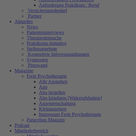
Anforderung Praktikum / Beruf
Versicherungsbedarf
Partner
Aktuelles
News
Patienteninterviews
Therapeutensuche
Praktikums-Initiative
Stellenangebote
Kostenfreie Infoveranstaltungen
Symposien
Pinnwand
Magazine
Freie Psychotherapie
Alle Ausgaben
App
Abo bestellen
Abo kündigen [Widerrufsbutton]
Anzeigenschaltung
Kleinanzeigen
Impressum Freie Psychotherapie
Paracelsus Magazin
Podcast
Mitgliederbereich