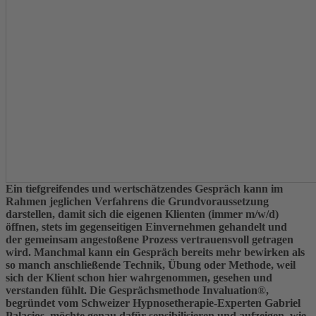
Ein tiefgreifendes und wertschätzendes Gespräch kann im
Rahmen jeglichen Verfahrens die Grundvoraussetzung
darstellen, damit sich die eigenen
Klienten (immer m/w/d)
öffnen, stets im gegen
seitigen Einvernehmen gehandelt und
der
gemeinsam angestoßene Prozess vertrauensvoll
getragen
wird. Manchmal kann ein Gespräch
bereits mehr bewirken als
so manch anschlie
ßende Technik, Übung oder Methode, weil
sich
der Klient schon hier wahrgenommen, gesehen
und
verstanden fühlt. Die Gesprächsmethode
Invaluation
®
,
begründet vom Schweizer Hypno
setherapie-Experten Gabriel
Palacios, möchte
genau dafür sensibilisieren und aufzeigen,
wie