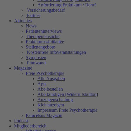
Anforderung Praktikum / Beruf
Versicherungsbedarf
Partner
Aktuelles
News
Patienteninterviews
Therapeutensuche
Praktikums-Initiative
Stellenangebote
Kostenfreie Infoveranstaltungen
Symposien
Pinnwand
Magazine
Freie Psychotherapie
Alle Ausgaben
App
Abo bestellen
Abo kündigen [Widerrufsbutton]
Anzeigenschaltung
Kleinanzeigen
Impressum Freie Psychotherapie
Paracelsus Magazin
Podcast
Mitgliederbereich