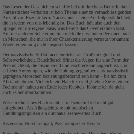
Das Lesen der Geschichten schaffte bei mir durchaus Betroffenheit:
Narzisstisches Verhalten ist kein Thema einer zu vernachlässigenden
Anzahl von Exzentrikern. Narzissmus ist eine Art Teilpersönlichkeit,
die in jedem von uns lebendig ist. Das Buch hält also auch den
Spiegel vor die eigene Nase, was bereits das Cover erahnen lässt.
Auf der anderen Seite erinnerten mich die erwähnten Personen auch
an Menschen, die mir in ihrer Charakterisierung vertraut vorkamen:
Wiedererkennung nicht ausgeschlossen!
Der narzisstische Stil ist facettenreicher als Großkotzigkeit und
Selbstverliebtheit. Rauchfleisch öffnet die Augen für eine Form der
Persönlichkeit, die faszinierend und erschreckend zugleich ist. Und
er bietet Anregungen, wie die Haltung gegenüber stark narzisstisch
geprägten Menschen beziehungsfördernd sein kann – bis hin zum
Abstandnehmen. Vielleicht ein Hauch zu viel „Gehen Sie zu einem
Fachmann“ nahezu am Ende jedes Kapitels. Könnte ich da nicht
auch selber draufkommen?
Wer ein klinisches Buch sucht ist mit seinem Titel nicht gut
aufgehoben. Als Alltagslektü- re mit praktischen
Handlungsimpulsen ein durchaus lesenswertes Buch.
Rezension: Horst Lempart, Psychologischer Berater
Rauchfleisch, Udo: Narzissten sind auch nur Menschen. Patmos-