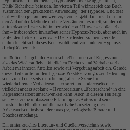
hypnotischen Phänomenen, Hypnotisierbarkeit/Suggestibilität,
Ethik/ Sicherheit) befassen. Im vierten Teil widmet sich das Buch
ausführlich der „praktischen Anwendung“ der Hypnose. Und dies
darf wörtlich genommen werden, denn es geht darin nicht nur um
den Ablauf der Methode und die Ver- änderungsarbeit, sondern der
aufmerksame Leser wird immer wieder auf Hinweise stoßen, die
ihm – insbesondere im Aufbau seiner Hypnose-Praxis, aber auch im
laufenden Betrieb – wertvolle Dienste leisten können. Gerade
dadurch hebt sich dieses Buch wohltuend von anderen Hypnose-
(Lehr)Büchern ab.
Im fünften Teil geht der Autor schließlich noch auf Regressionen,
also das Wiederaufleben kindlichen Erlebens und Verhaltens, die
Arbeit mit inneren Anteilen sowie auf Vergebungsarbeit ein. Gerade
dieser Teil dürfte für den Hypnose-Praktiker von großer Bedeutung
sein, zumal einerseits manche biografische Szene für
wiederkehrende Verhaltensmuster sorgt und andererseits eine –
vielleicht anders geplante – Hypnosesitzung „überraschend“ in eine
Regressionsarbeit umschwenken kann. Auch in diesem Teil zeigt
sich wieder die umfassende Erfahrung des Autors und seine
Umsicht im Hinblick auf die praktische Umsetzung dieser
Arbeitsweisen, insbesondere was psychologische Berater und
Coaches anbelangt.
Ein umfangreiches Literatur- und Quellenverzeichnis sowie