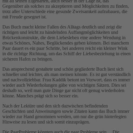
mit all seinen Eigenarten, auch besser in der Lage ist, das
Gegenüber als solches zu akzeptieren und Möglichkeiten zu finden,
trotz aller Unterschiede eine gesunde Zweisamkeit aufzubauen, die
mit Freude gesegnet ist.
Das Buch macht kleine Fallen des Alltags deutlich und zeigt die
richtigen und leicht zu händelnden Auffangmöglichkeiten und
Brückenkonstrukte, die dem Liebesleben eine andere Wendung in
etwas Schönes, Nahes, Beglückendes geben können. Bei manchem
Paar dauert es ein paar Schritte, bei anderen reicht ein kleiner Wink
in die richtige Richtung, um das Schiff der Liebesbeziehung in einen
sicheren Hafen zu bringen.
Das ansprechend gestaltete und schön gegliederte Buch liest sich
schneller und leichter, als man meinen könnte. Es ist gut verständlich
und nachvollziehbar. Frau Kaddik betont im Vorwort, dass es immer
wieder auch Wiederholungen gäbe von wichtigen Sätzen. Dies sei
deshalb so, weil man gute Dinge gar nicht oft genug wiederholen
könne. Manches prägt sich so besser ein.
Nach der Lektüre und den sich dazwischen befindenden
Geschichten und Anweisungen sowie Zitaten kann das Buch immer
wieder zur Hand genommen werden, um nur die grün hinterlegten
Hinweise zu lesen und sich somit einzuprägen.
Die PaarProbleme könnten auch die paar Probleme sein ... Die