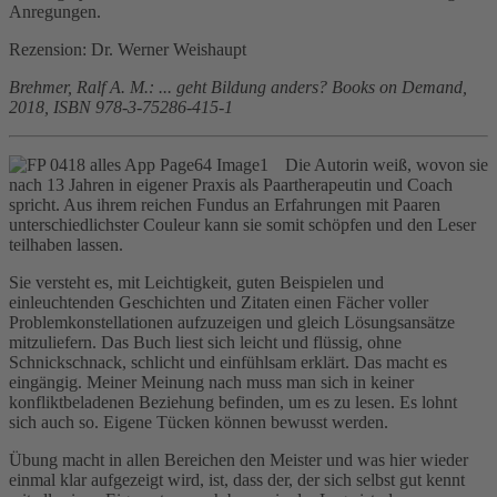
Anregungen.
Rezension: Dr. Werner Weishaupt
Brehmer, Ralf A. M.: ... geht Bildung anders? Books on Demand,
2018, ISBN 978-3-75286-415-1
Die Autorin weiß, wovon sie
nach 13 Jahren in eigener Praxis als Paartherapeutin und Coach
spricht. Aus ihrem reichen Fundus an Erfahrungen mit Paaren
unterschiedlichster Couleur kann sie somit schöpfen und den Leser
teilhaben lassen.
Sie versteht es, mit Leichtigkeit, guten Beispielen und
einleuchtenden Geschichten und Zitaten einen Fächer voller
Problemkonstellationen aufzuzeigen und gleich Lösungsansätze
mitzuliefern. Das Buch liest sich leicht und flüssig, ohne
Schnickschnack, schlicht und einfühlsam erklärt. Das macht es
eingängig. Meiner Meinung nach muss man sich in keiner
konfliktbeladenen Beziehung befinden, um es zu lesen. Es lohnt
sich auch so. Eigene Tücken können bewusst werden.
Übung macht in allen Bereichen den Meister und was hier wieder
einmal klar aufgezeigt wird, ist, dass der, der sich selbst gut kennt