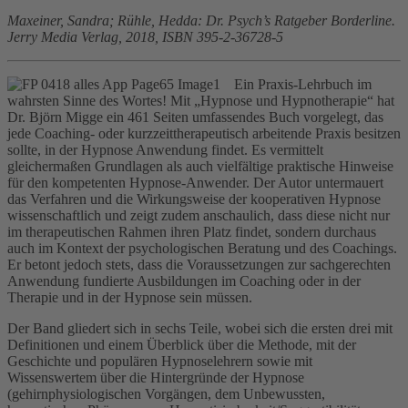
Maxeiner, Sandra; Rühle, Hedda: Dr. Psych’s Ratgeber Borderline.
Jerry Media Verlag, 2018, ISBN 395-2-36728-5
Ein Praxis-Lehrbuch im
wahrsten Sinne des Wortes! Mit „Hypnose und Hypnotherapie“ hat
Dr. Björn Migge ein 461 Seiten umfassendes Buch vorgelegt, das
jede Coaching- oder kurzzeittherapeutisch arbeitende Praxis besitzen
sollte, in der Hypnose Anwendung findet. Es vermittelt
gleichermaßen Grundlagen als auch vielfältige praktische Hinweise
für den kompetenten Hypnose-Anwender. Der Autor untermauert
das Verfahren und die Wirkungsweise der kooperativen Hypnose
wissenschaftlich und zeigt zudem anschaulich, dass diese nicht nur
im therapeutischen Rahmen ihren Platz findet, sondern durchaus
auch im Kontext der psychologischen Beratung und des Coachings.
Er betont jedoch stets, dass die Voraussetzungen zur sachgerechten
Anwendung fundierte Ausbildungen im Coaching oder in der
Therapie und in der Hypnose sein müssen.
Der Band gliedert sich in sechs Teile, wobei sich die ersten drei mit
Definitionen und einem Überblick über die Methode, mit der
Geschichte und populären Hypnoselehrern sowie mit
Wissenswertem über die Hintergründe der Hypnose
(gehirnphysiologischen Vorgängen, dem Unbewussten,