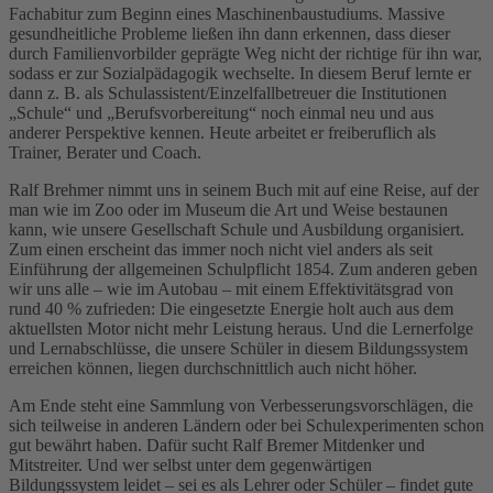
Fachabitur zum Beginn eines Maschinenbaustudiums. Massive
gesundheitliche Probleme ließen ihn dann erkennen, dass dieser
durch Familienvorbilder geprägte Weg nicht der richtige für ihn war,
sodass er zur Sozialpädagogik wechselte. In diesem Beruf lernte er
dann z. B. als Schulassistent/Einzelfallbetreuer die Institutionen
„Schule“ und „Berufsvorbereitung“ noch einmal neu und aus
anderer Perspektive kennen. Heute arbeitet er freiberuflich als
Trainer, Berater und Coach.
Ralf Brehmer nimmt uns in seinem Buch mit auf eine Reise, auf der
man wie im Zoo oder im Museum die Art und Weise bestaunen
kann, wie unsere Gesellschaft Schule und Ausbildung organisiert.
Zum einen erscheint das immer noch nicht viel anders als seit
Einführung der allgemeinen Schulpflicht 1854. Zum anderen geben
wir uns alle – wie im Autobau – mit einem Effektivitätsgrad von
rund 40 % zufrieden: Die eingesetzte Energie holt auch aus dem
aktuellsten Motor nicht mehr Leistung heraus. Und die Lernerfolge
und Lernabschlüsse, die unsere Schüler in diesem Bildungssystem
erreichen können, liegen durchschnittlich auch nicht höher.
Am Ende steht eine Sammlung von Verbesserungsvorschlägen, die
sich teilweise in anderen Ländern oder bei Schulexperimenten schon
gut bewährt haben. Dafür sucht Ralf Bremer Mitdenker und
Mitstreiter. Und wer selbst unter dem gegenwärtigen
Bildungssystem leidet – sei es als Lehrer oder Schüler – findet gute