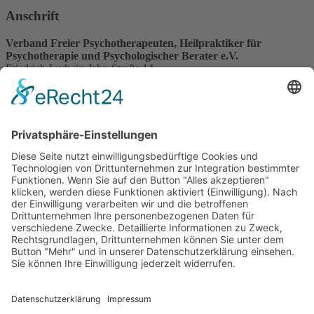
Anschrift
Verband Freier Psychotherapeuten, Heilpraktiker für
Psychotherapie und Psychologischer Berater e.V.
Friedrich-Ludwig-Jahn-Straße 14
31582 Nienburg/Weser
Service-Team
05021-8650320
Diese E-Mail-Adresse ist vor Spambots geschützt! Zur Anzeige
muss JavaScript eingeschaltet sein.
Wir sind Mitglied
VFP
Impressum
Datenschutzerklärung