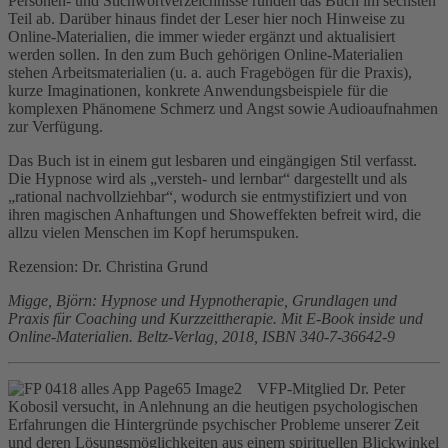
Personen- und Stichwortverzeichnisse runden das Buch im sechsten
Teil ab. Darüber hinaus findet der Leser hier noch Hinweise zu
Online-Materialien, die immer wieder ergänzt und aktualisiert
werden sollen. In den zum Buch gehörigen Online-Materialien
stehen Arbeitsmaterialien (u. a. auch Fragebögen für die Praxis),
kurze Imaginationen, konkrete Anwendungsbeispiele für die
komplexen Phänomene Schmerz und Angst sowie Audioaufnahmen
zur Verfügung.
Das Buch ist in einem gut lesbaren und eingängigen Stil verfasst.
Die Hypnose wird als „versteh- und lernbar“ dargestellt und als
„rational nachvollziehbar“, wodurch sie entmystifiziert und von
ihren magischen Anhaftungen und Showeffekten befreit wird, die
allzu vielen Menschen im Kopf herumspuken.
Rezension: Dr. Christina Grund
Migge, Björn: Hypnose und Hypnotherapie, Grundlagen und
Praxis für Coaching und Kurzzeittherapie. Mit E-Book inside und
Online-Materialien. Beltz-Verlag, 2018, ISBN 340-7-36642-9
VFP-Mitglied Dr. Peter
Kobosil versucht, in Anlehnung an die heutigen psychologischen
Erfahrungen die Hintergründe psychischer Probleme unserer Zeit
und deren Lösungsmöglichkeiten aus einem spirituellen Blickwinkel