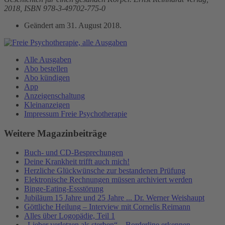
2018, ISBN 978-3-49702-775-0
Geändert am
31. August 2018
.
Alle Ausgaben
Abo bestellen
Abo kündigen
App
Anzeigenschaltung
Kleinanzeigen
Impressum Freie Psychotherapie
Weitere Magazinbeiträge
Buch- und CD-Besprechungen
Deine Krankheit trifft auch mich!
Herzliche Glückwünsche zur bestandenen Prüfung
Elektronische Rechnungen müssen archiviert werden
Binge-Eating-Essstörung
Jubiläum 15 Jahre und 25 Jahre ... Dr. Werner Weishaupt
Göttliche Heilung – Interview mit Cornelis Reimann
Alles über Logopädie, Teil 1
„Lieber verletzen als sterben“ – Borderline erkennen,