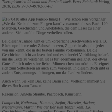
Therapiekarten Identität und Persönlichkeit. Ernst Reinhardt Verlag,
2018, ISBN 978-3-49702-774-3
Wie schon sein Vorgänger
„Wie das Krokodil zum Fliegen kam“ versammelt dieses Buch 120
Märchen, Geschichten und Anekdoten, die dem Leser zu einer
anderen Sicht auf die Dinge verhelfen sollen.
Bei dieser Ausgabe geht es um körperliche Beschwerden wie z. B.
Rückenprobleme oder Zahnschmerzen, Zipperlein also, die jeder
von uns kennt, die in der besten Familie vorkommen. Da die
Geschichten leicht zu lesen sind und es keinerlei Vorbildung bedarf,
um die Texte zu verstehen, ist es für jedermann geeignet, der etwas
Gutes für sich oder seine lieben Mitmenschen tun möchte. Es eignet
sich zum Selberlesen als auch zum Vorlesen. In diesem Buch gibt es
zudem Entspannungsanleitungen, um das Leid zu lindern.
Auch wenn Sie kein Bär, keine Bärin sind: Vielleicht animiert Sie
dieses Buch zum Tanzen!
Rezension: Angela Straube, Paarcoach, Künstlerin
Lamprecht, Katharina; Hammel, Stefan; Hürzeler, Adrian;
Niedermann, Martin: Wie der Bär zum Tanzen kam. 120
Geschichten für einen gesunden Körper. Ernst Reinhardt Verlag,