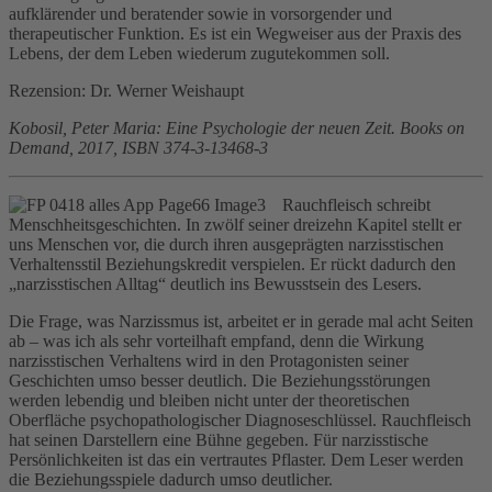
aufklärender und beratender sowie in vorsorgender und
therapeutischer Funktion. Es ist ein Wegweiser aus der Praxis des
Lebens, der dem Leben wiederum zugutekommen soll.
Rezension: Dr. Werner Weishaupt
Kobosil, Peter Maria: Eine Psychologie der neuen Zeit. Books on
Demand, 2017, ISBN 374-3-13468-3
Rauchfleisch schreibt
Menschheitsgeschichten. In zwölf seiner dreizehn Kapitel stellt er
uns Menschen vor, die durch ihren ausgeprägten narzisstischen
Verhaltensstil Beziehungskredit verspielen. Er rückt dadurch den
„narzisstischen Alltag“ deutlich ins Bewusstsein des Lesers.
Die Frage, was Narzissmus ist, arbeitet er in gerade mal acht Seiten
ab – was ich als sehr vorteilhaft empfand, denn die Wirkung
narzisstischen Verhaltens wird in den Protagonisten seiner
Geschichten umso besser deutlich. Die Beziehungsstörungen
werden lebendig und bleiben nicht unter der theoretischen
Oberfläche psychopathologischer Diagnoseschlüssel. Rauchfleisch
hat seinen Darstellern eine Bühne gegeben. Für narzisstische
Persönlichkeiten ist das ein vertrautes Pflaster. Dem Leser werden
die Beziehungsspiele dadurch umso deutlicher.