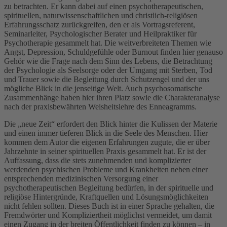
zu betrachten. Er kann dabei auf einen psychotherapeutischen,
spirituellen, naturwissenschaftlichen und christlich-religiösen
Erfahrungsschatz zurückgreifen, den er als Vortragsreferent,
Seminarleiter, Psychologischer Berater und Heilpraktiker für
Psychotherapie gesammelt hat. Die weitverbreiteten Themen wie
Angst, Depression, Schuldgefühle oder Burnout finden hier genauso
Gehör wie die Frage nach dem Sinn des Lebens, die Betrachtung
der Psychologie als Seelsorge oder der Umgang mit Sterben, Tod
und Trauer sowie die Begleitung durch Schutzengel und der uns
mögliche Blick in die jenseitige Welt. Auch psychosomatische
Zusammenhänge haben hier ihren Platz sowie die Charakteranalyse
nach der praxisbewährten Weisheitslehre des Enneagramms.
Die „neue Zeit“ erfordert den Blick hinter die Kulissen der Materie
und einen immer tieferen Blick in die Seele des Menschen. Hier
kommen dem Autor die eigenen Erfahrungen zugute, die er über
Jahrzehnte in seiner spirituellen Praxis gesammelt hat. Er ist der
Auffassung, dass die stets zunehmenden und komplizierter
werdenden psychischen Probleme und Krankheiten neben einer
entsprechenden medizinischen Versorgung einer
psychotherapeutischen Begleitung bedürfen, in der spirituelle und
religiöse Hintergründe, Kraftquellen und Lösungsmöglichkeiten
nicht fehlen sollten. Dieses Buch ist in einer Sprache gehalten, die
Fremdwörter und Kompliziertheit möglichst vermeidet, um damit
einen Zugang in der breiten Öffentlichkeit finden zu können – in