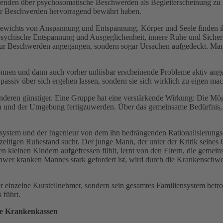
chenden über psychosomatische Beschwerden als Begleiterscheinung zu 
ler Beschwerden hervorragend bewährt haben.
chgewichts von Anspannung und Entspannung. Körper und Seele finden 
sychische Entspannung und Ausgeglichenheit, innere Ruhe und Sicherh
 nur Beschwerden angegangen, sondern sogar Ursachen aufgedeckt. Man
nen und dann auch vorher unlösbar erscheinende Probleme aktiv angeg
ssiv über sich ergehen lassen, sondern sie sich wirklich zu eigen mach
anderen günstiger. Eine Gruppe hat eine verstärkende Wirkung: Die Mög
t sich und der Umgebung fertigzuwerden. Über das gemeinsame Bedürfni
ystem und der Ingenieur von dem ihn bedrängenden Rationalisierungsdru
tigen Ruhestand sucht. Der junge Mann, der unter der Kritik seines Che
en kleinen Kindern aufgefressen fühlt, lernt von den Eltern, die gemei
hwer kranken Mannes stark gefordert ist, wird durch die Krankenschwes
 der einzelne Kursteilnehmer, sondern sein gesamtes Familiensystem bet
 führt.
die Krankenkassen