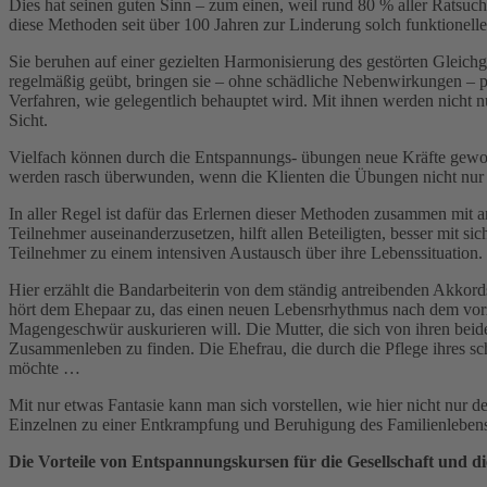
Dies hat seinen guten Sinn – zum einen, weil rund 80 % aller Ratsu
diese Methoden seit über 100 Jahren zur Linderung solch funktionel
Sie beruhen auf einer gezielten Harmonisierung des gestörten Glei
regelmäßig geübt, bringen sie – ohne schädliche Nebenwirkungen – p
Verfahren, wie gelegentlich behauptet wird. Mit ihnen werden nicht
Sicht.
Vielfach können durch die Entspannungs- übungen neue Kräfte gewon
werden rasch überwunden, wenn die Klienten die Übungen nicht nur pa
In aller Regel ist dafür das Erlernen dieser Methoden zusammen mit 
Teilnehmer auseinanderzusetzen, hilft allen Beteiligten, besser mi
Teilnehmer zu einem intensiven Austausch über ihre Lebenssituation.
Hier erzählt die Bandarbeiterin von dem ständig antreibenden Akkords
hört dem Ehepaar zu, das einen neuen Lebensrhythmus nach dem vorzei
Magengeschwür auskurieren will. Die Mutter, die sich von ihren beid
Zusammenleben zu finden. Die Ehefrau, die durch die Pflege ihres sc
möchte …
Mit nur etwas Fantasie kann man sich vorstellen, wie hier nicht nur
Einzelnen zu einer Entkrampfung und Beruhigung des Familienlebens
Die Vorteile von Entspannungskursen für die Gesellschaft und 