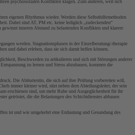
ihren psychosozialen Konflikten klagen. Zum anderen, weil sich
ihren eigenen Rhythmus wieder. Werden diese Selbsthilfemethoden
eit. Dabei sind AT, PM etc. keine lediglich „zudeckenden“
 gewinnt inneren Abstand zu belastenden Konflikten und klarere
angen werden. Stagnationsphasen in der Einzelberatung/-therapie
en und dabei erleben, dass sie sich damit helfen können.
lichkeit, Beschwerden zu artikulieren und sich mit Störungen anderer
s, Entspannung zu lernen und Stress abzubauen, kommen die
ck. Die Abiturientin, die sich auf ihre Prüfung vorbereiten will,
fs immer kleiner wird, sitzt neben dem Abteilungsleiter, der sein
nsam erschienen sind, um mehr Ruhe und Ausgeglichenheit für ihr
ter getröstet, die die Belastungen des Schichtdienstes abbauen
roffen ist und wie umgekehrt eine Entlastung und Gesundung des