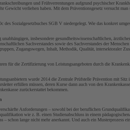
 Krankschreibungen und Frühverrentungen aufgrund psychischer Krankh
ehr Gewicht verliehen haben. Mit dem Präventionsgesetz versucht man 
20c des Sozialgesetzbuches SGB V niedergelegt. Wie das konkret umges
unabhängigen, insbesondere gesundheitswissenschaftlichen, ärztlichen
ssenschaftlichen Sachverstandes sowie des Sachverstandes der Menschen
elgruppen, Zugangswegen, Inhalt, Methodik, Qualität, intersektoraler 
ren für die Zertifizierung von Leistungsangeboten durch die Krankenka
stungsanbietern wurde 2014 die Zentrale Prüfstelle Prävention mit Sitz
ursleiter erfüllen müssen, deren Kurse dann auch von den Krankenkass
nkenkasse zurückerstattet bekommen.
n
verschärfte Anforderungen – sowohl bei der beruflichen Grundqualifikat
qualifikation wie z. B. einen Studienabschluss in einem pädagogische
s – schon lange nicht mehr anerkannt. Und auch ein Musterprozess eine