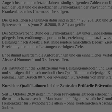
Angesichts der in den letzten Jahren ständig steigenden Zahlen von
auch der Staat und die gesetzlichen Krankenkassen der Prävention m
Krankenkassen ins Unermessliche steigen.
Die gesetzlichen Regelungen dafür sind in den §§ 20, 20a, 20b und 
Spitzenverbandes (vom 21.6.2000, S. 8ff.) ausgeführt:
Der Spitzenverband Bund der Krankenkassen legt unter Einbeziehung 
pflegerischen, ernährungs-, sport-, sucht-, erziehungs- und sozialwi
Leistungen nach Absatz 1 fest, insbesondere hinsichtlich Bedarf, Zi
Erreichung der mit den Leistungen verfolgten Ziele.
Er bestimmt außerdem die Anforderungen und ein einheitliches Verfah
Absatz 4 Nummer 1 und 3 sicherzustellen.
Als Institution für die Zertifizierung von Leistungsangeboten und Lei
und sonstigen didaktisch-methodischen Qualifikationen diejenigen K
regelmäßigem Besuch 80 % der jeweiligen Kursgebühr von ihrer Kra
Kursleiter-Qualifikationen bei der Zentralen Prüfstelle Präventio
Seit 1. Oktober 2020 gelten im neuen Präventionsleitfaden erheblich 
die man nachzuweisen hat. Man braucht künftig eine staatliche Grund
Heilpraktiker für Psychotherapie allein – ohne akademischen Abschlus
ändern.