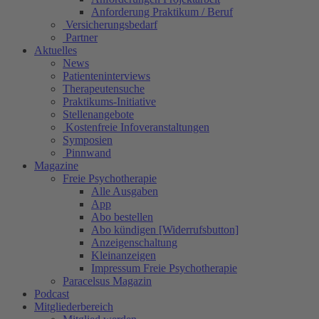
Anforderung Praktikum / Beruf
Versicherungsbedarf
Partner
Aktuelles
News
Patienteninterviews
Therapeutensuche
Praktikums-Initiative
Stellenangebote
Kostenfreie Infoveranstaltungen
Symposien
Pinnwand
Magazine
Freie Psychotherapie
Alle Ausgaben
App
Abo bestellen
Abo kündigen [Widerrufsbutton]
Anzeigenschaltung
Kleinanzeigen
Impressum Freie Psychotherapie
Paracelsus Magazin
Podcast
Mitgliederbereich