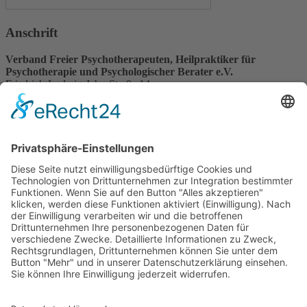
Anschrift
Verband Freier Psychotherapeuten, Heilpraktiker für
Psychotherapie und Psychologischer Berater e.V.
Friedrich-Ludwig-Jahn-Straße 14
31582 Nienburg/Weser
Service-Team
05021-8650320
Diese E-Mail-Adresse ist vor Spambots geschützt! Zur Anzeige
muss JavaScript eingeschaltet sein.
Wir sind Mitglied
VFP