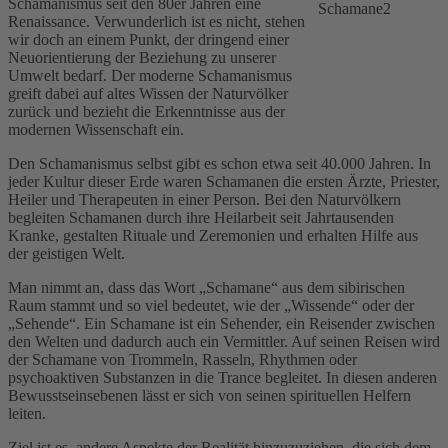
Schamanismus seit den 80er Jahren eine
Renaissance. Verwunderlich ist es nicht, stehen
wir doch an einem Punkt, der dringend einer
Neuorientierung der Beziehung zu unserer
Umwelt bedarf. Der moderne Schamanismus
greift dabei auf altes Wissen der Naturvölker
zurück und bezieht die Erkenntnisse aus der
modernen Wissenschaft ein.
Den Schamanismus selbst gibt es schon etwa seit 40.000 Jahren. In
jeder Kultur dieser Erde waren Schamanen die ersten Ärzte, Priester,
Heiler und Therapeuten in einer Person. Bei den Naturvölkern
begleiten Schamanen durch ihre Heilarbeit seit Jahrtausenden
Kranke, gestalten Rituale und Zeremonien und erhalten Hilfe aus
der geistigen Welt.
Man nimmt an, dass das Wort „Schamane“ aus dem sibirischen
Raum stammt und so viel bedeutet, wie der „Wissende“ oder der
„Sehende“. Ein Schamane ist ein Sehender, ein Reisender zwischen
den Welten und dadurch auch ein Vermittler. Auf seinen Reisen wird
der Schamane von Trommeln, Rasseln, Rhythmen oder
psychoaktiven Substanzen in die Trance begleitet. In diesen anderen
Bewusstseinsebenen lässt er sich von seinen spirituellen Helfern
leiten.
Ziel ist es, andere Aspekte der Realität hinzuzuziehen, die sich dem