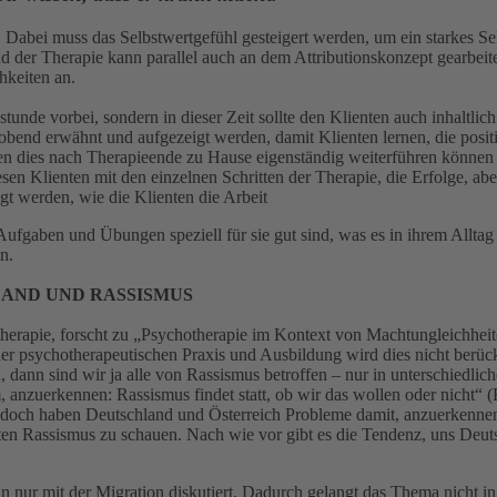
abei muss das Selbstwertgefühl gesteigert werden, um ein starkes S
nd der Therapie kann parallel auch an dem Attributionskonzept gearbeit
hkeiten an.
sstunde vorbei, sondern in dieser Zeit sollte den Klienten auch inhaltli
bend erwähnt und aufgezeigt werden, damit Klienten lernen, die posit
en dies nach Therapieende zu Hause eigenständig weiterführen können
esen Klienten mit den einzelnen Schritten der Therapie, die Erfolge, ab
gt werden, wie die Klienten die Arbeit
fgaben und Übungen speziell für sie gut sind, was es in ihrem Alltag 
n.
LAND UND RASSISMUS
rapie, forscht zu „Psychotherapie im Kontext von Machtungleichheiten 
r psychotherapeutischen Praxis und Ausbildung wird dies nicht berücks
 dann sind wir ja alle von Rassismus betroffen – nur in unterschiedlich
rum, anzuerkennen: Rassismus findet statt, ob wir das wollen oder nicht
edoch haben Deutschland und Österreich Probleme damit, anzuerkennen,
ierten Rassismus zu schauen. Nach wie vor gibt es die Tendenz, uns De
 nur mit der Migration diskutiert. Dadurch gelangt das Thema nicht in d