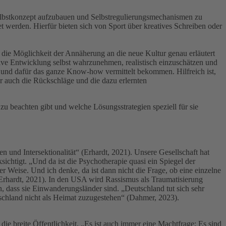
elbstkonzept aufzubauen und Selbstregulierungsmechanismen zu
et werden. Hierfür bieten sich von Sport über kreatives Schreiben oder
ch die Möglichkeit der Annäherung an die neue Kultur genau erläutert
ive Entwicklung selbst wahrzunehmen, realistisch einzuschätzen und
 und dafür das ganze Know-how vermittelt bekommen. Hilfreich ist,
er auch die Rückschläge und die dazu erlernten
zu beachten gibt und welche Lösungsstrategien speziell für sie
und Intersektionalität“ (Erhardt, 2021). Unsere Gesellschaft hat
ichtigt. „Und da ist die Psychotherapie quasi ein Spiegel der
er Weise. Und ich denke, da ist dann nicht die Frage, ob eine einzelne
“ (Erhardt, 2021). In den USA wird Rassismus als Traumatisierung
 dass sie Einwanderungsländer sind. „Deutschland tut sich sehr
utschland nicht als Heimat zuzugestehen“ (Dahmer, 2023).
ie breite Öffentlichkeit. „Es ist auch immer eine Machtfrage: Es sind