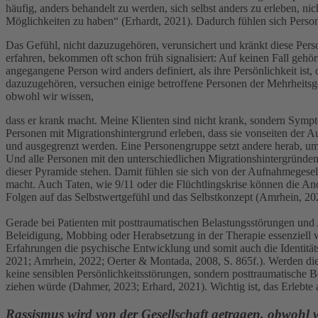
häufig, anders behandelt zu werden, sich selbst anders zu erleben, n
Möglichkeiten zu haben“ (Erhardt, 2021). Dadurch fühlen sich Person
Das Gefühl, nicht dazuzugehören, verunsichert und kränkt diese Per
erfahren, bekommen oft schon früh signalisiert: Auf keinen Fall gehö
angegangene Person wird anders definiert, als ihre Persönlichkeit ist
dazuzugehören, versuchen einige betroffene Personen der Mehrheitsge
obwohl wir wissen,
dass er krank macht. Meine Klienten sind nicht krank, sondern Symp
Personen mit Migrationshintergrund erleben, dass sie vonseiten der A
und ausgegrenzt werden. Eine Personengruppe setzt andere herab, um s
Und alle Personen mit den unterschiedlichen Migrationshintergründen 
dieser Pyramide stehen. Damit fühlen sie sich von der Aufnahmegesel
macht. Auch Taten, wie 9/11 oder die Flüchtlingskrise können die A
Folgen auf das Selbstwertgefühl und das Selbstkonzept (Amrhein, 20
Gerade bei Patienten mit posttraumatischen Belastungsstörungen und 
Beleidigung, Mobbing oder Herabsetzung in der Therapie essenziell wi
Erfahrungen die psychische Entwicklung und somit auch die Identität
2021; Amrhein, 2022; Oerter & Montada, 2008, S. 865f.). Werden die P
keine sensiblen Persönlichkeitsstörungen, sondern posttraumatische 
ziehen würde (Dahmer, 2023; Erhard, 2021). Wichtig ist, das Erleb
Rassismus wird von der Gesellschaft getragen, obwohl w