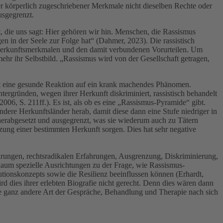
der körperlich zugeschriebener Merkmale nicht dieselben Rechte oder
usgegrenzt.
 die uns sagt: Hier gehören wir hin. Menschen, die Rassismus
n in der Seele zur Folge hat“ (Dahmer, 2023). Die rassistisch
hren Herkunftsmerkmalen und den damit verbundenen Vorurteilen. Um
hr ihr Selbstbild. „Rassismus wird von der Gesellschaft getragen,
it eine gesunde Reaktion auf ein krank machendes Phänomen.
ergründen, wegen ihrer Herkunft diskriminiert, rassistisch behandelt
06, S. 211ff.). Es ist, als ob es eine „Rassismus-Pyramide“ gibt.
dere Herkunftsländer herab, damit diese dann eine Stufe niedriger in
herabgesetzt und ausgegrenzt, was sie wiederum auch zu Tätern
ung einer bestimmten Herkunft sorgen. Dies hat sehr negative
ahrungen, rechtsradikalen Erfahrungen, Ausgrenzung, Diskriminierung,
 kaum spezielle Ausrichtungen zu der Frage, wie Rassismus-
tionskonzepts sowie die Resilienz beeinflussen können (Erhardt,
d dies ihrer erlebten Biografie nicht gerecht. Denn dies wären dann
ine ganz andere Art der Gespräche, Behandlung und Therapie nach sich