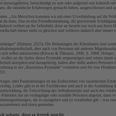
icht dazuzugehören, benachteiligt zu sein oder aufgrund von kulturell o
en, die rassistische Erfahrungen gemacht haben, ausgeschlossen und a
sonen. „Als Menschen kommen wir mit einer Urverbindung auf die Welt,
rst du dazu. Das ist eine Fremdbestimmung, die gravierende Schädigunge
, dadurch verliert sie ihr Selbstbild, denn sie besteht nur noch aus i
sellschaft immer mehr zu gleichen und verlieren dadurch aber immer me
tomträger“ (Dahmer, 2023). Die Belastungen der Klientinnen sind som
ufnahmegesellschaft, aber auch von Personen mit anderen Migrationshint
ich selbst aufzuwerten (Klewin & Tillmann, 2006, S. 198ff. Helsper, 20
wollen an die Spitze dieser Pyramide emporsteigen und setzen damit an
lschaft akzeptiert und dazugehörig, haben aber dafür andere Personen 
nordnung in der „Rassismus-Pyramide“ verändern und für eine Herabsetz
22).
Angst- oder Panikstörungen ist das Einbeziehen von rassistischen Erf
chtig. Leider gibt es in der Fachliteratur und auch in der Ausbildung
sentwicklung, die Entwicklung des Selbstkonzepts und auch des Attribu
atienten nur als verängstigte oder sensible Personen abgetan, dann wir
Belastungsstörungen, die es anzugehen und zu verarbeiten gilt – was e
te anzunehmen und einen gesunden
ir wissen, dass er krank macht.