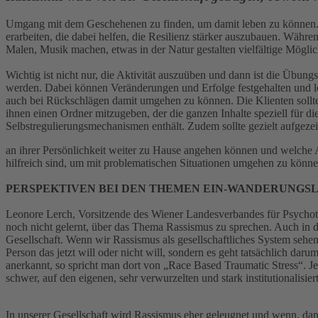
Umgang mit dem Geschehenen zu finden, um damit leben zu können. D
erarbeiten, die dabei helfen, die Resilienz stärker auszubauen. Währe
Malen, Musik machen, etwas in der Natur gestalten vielfältige Möglic
Wichtig ist nicht nur, die Aktivität auszuüben und dann ist die Übung
werden. Dabei können Veränderungen und Erfolge festgehalten und lo
auch bei Rückschlägen damit umgehen zu können. Die Klienten sollt
ihnen einen Ordner mitzugeben, der die ganzen Inhalte speziell für di
Selbstregulierungsmechanismen enthält. Zudem sollte gezielt aufgezei
an ihrer Persönlichkeit weiter zu Hause angehen können und welche Au
hilfreich sind, um mit problematischen Situationen umgehen zu könne
PERSPEKTIVEN BEI DEN THEMEN EIN-WANDERUNGS
Leonore Lerch, Vorsitzende des Wiener Landesverbandes für Psychothe
noch nicht gelernt, über das Thema Rassismus zu sprechen. Auch in de
Gesellschaft. Wenn wir Rassismus als gesellschaftliches System sehen,
Person das jetzt will oder nicht will, sondern es geht tatsächlich da
anerkannt, so spricht man dort von „Race Based Traumatic Stress“. J
schwer, auf den eigenen, sehr verwurzelten und stark institutionalis
In unserer Gesellschaft wird Rassismus eher geleugnet und wenn, dann